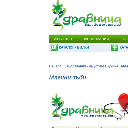
АКТУАЛНО
ЗАБОЛЯВАНИЯ
НА
КАТАЛОГ - БИЛКИ
КАТА
Начало
›
Заболявания
›
на устната кухина
› Мле
Млечни зъби