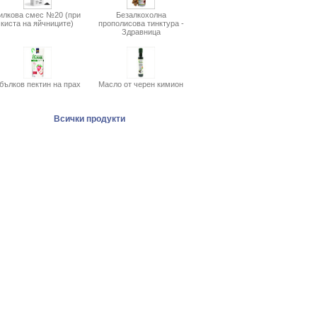
илкова смес №20 (при
Безалкохолна
киста на яйчниците)
прополисова тинктура -
Здравница
бълков пектин на прах
Масло от черен кимион
Всички продукти