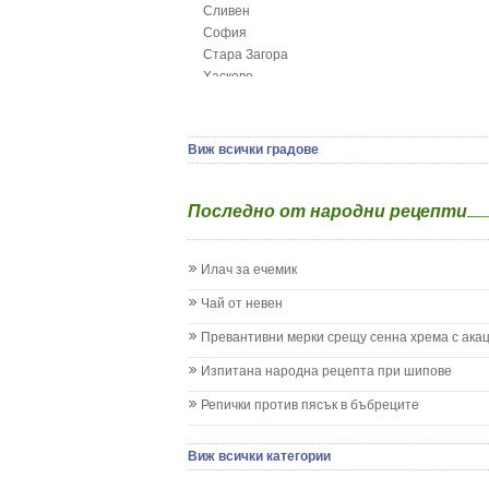
Сливен
Грижа за пъпа на новороденото
София
Грип при бебето и детето
Стара Загора
Гърч
Хасково
Да отгледам и възпитам детето си
Ямбол
Детска церебрална парализа
Детски аутизъм
Детски диабет
Виж всички градове
Екземи при деца
Епилепсия при деца
Последно от народни рецепти
Жълтеница
Запек на бебето и детето
Заушка
Илач за ечемик
Имунизационен календар
Кашлица при бебето и детето
Чай от невен
Коклюш при бебето и детето
Превантивни мерки срещу сенна хрема с ака
Колики
Менингит
Изпитана народна рецепта при шипове
Млечни зъби
Репички против пясък в бъбреците
Млечница
Морбили
Нощно напикаване - енуреза
Виж всички категории
Отит