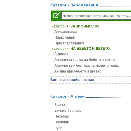
Каталог - Заболявания
Категория:
ЗАВИСИМОСТИ
Алкохолизъм
Наркомании
Пристрастявания
Категория:
НА БЕБЕТО И ДЕТЕТО
Агресивност
Алергична хрема на бебето и детето
Алергия към белтъка на кравето мляко
Ангина при бебето и детето
Анемия при бебето и детето
Виж всички заболявания
Апетит - пълни деца
Аромотерапия и децата
Безапетитие при бебето и детето
Каталог - Аптеки
Бронхиална астма при бебето и детето
Варна
Бронхит и пневмония при деца
Велико Търново
Варицела
Несебър
Висока температура на бебето и детето
Пловдив
Възпаление на ушите на бебето и детето
Русе
Глисти