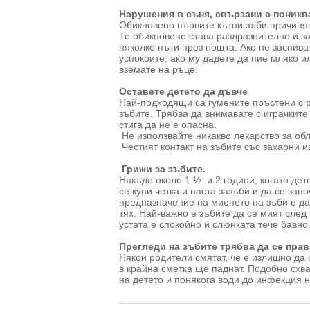
Нарушения в съня, свързани с поникв
Обикновено първите кътни зъби причиняв
То обикновено става раздразнително и за
няколко пъти през нощта. Ако не заспив
успокоите, ако му дадете да пие мляко и
вземате на ръце.
Оставете детето да дъвче
Най-подходящи са гумените пръстени с р
зъбите. Трябва да внимавате с играчките 
стига да не е опасна.
Не използвайте никакво лекарство за обл
Честият контакт на зъбите със захарни 
Грижи за зъбите.
Някъде около 1 ½ и 2 години, когато дет
се купи четка и паста зазъби и да се зап
предназначение на миенето на зъби е да
тях. Най-важно е зъбите да се мият след
устата е спокойно и слюнката тече бавно
Прегледи на зъбите трябва да се пра
Някои родители смятат, че е излишно да 
в крайна сметка ще паднат. Подобно схв
на детето и понякога води до инфекция н