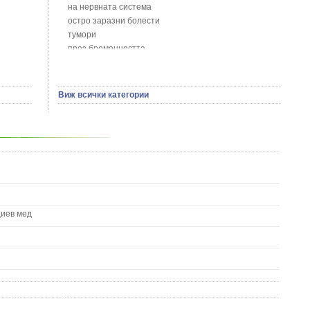
Босилек - Ocimum Basillicum
на нервната система
Брей - Tamus Communis
остро заразни болести
Брош - Rubia tinctorum L.
тумори
Бръшлян - Hedera helix L.
през бременността
Бряст - Ulmus
на сърцето и кръвоносните съдове
Бушменски отровен храст - Acokanthera oppositifolia
на устната кухина
Бял имел - Viscum album L.
сексуални проблеми
Виж всички категории
Бял оман - Inula Helenium L.
на половите органи
Бял Равнец - Achillea Millefolium L.
зависимости
Бял трън - Silybum Marianum L.
на жлезите с вътрешна секреция
Бяла бреза - Betula pendula
паразитни болести
Бяла върба - Salix Аlba
на бебето и детето
Великденче - Veronica
на кожата и венерически
Ветрогон - Eryngium Campestre
други
Вечнозелен кипарис
Вишна - Prunus cerasus L.
циев мед
Водна детелина - Menyanthes trifoliata L.
Водно Пипериче - Polygonum Hydropiper L.
Волски език - Asplenium scolopendrium
Врабчови чревца - Stellaria media L.
Вратига - Tanacetrum Vulgare
Върбинка - Verbena Officinalis L.
Гинко Билоба - Ginkgo Biloba L.