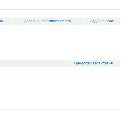
ка
Добави информация от теб
Задай въпрос
Предложи твоя статия