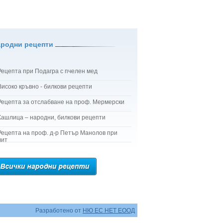
ародни рецепти
Рецепта при Подагра с пчелен мед
Високо кръвно - билкови рецепти
Рецепта за отслабване на проф. Мермерски
Кашлица – народни, билкови рецепти
Рецепта на проф. д-р Петър Манолов при
лит
Разработено от
НЮ ЕС НЕТ ЕООД