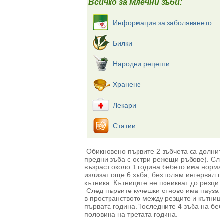
Всичко за Млечни зъби:
Информация за заболяването
Билки
Народни рецепти
Хранене
Лекари
Статии
Обикновено първите 2 зъбчета са долнит
предни зъба с остри режещи ръбове). Сл
възраст около 1 година бебето има норма
излизат още 6 зъба, без голям интервал 
кътника. Кътниците не поникват до резцит
След първите кучешки отново има пауза 
в пространството между резците и кътниц
първата година.Последните 4 зъба на беб
половина на третата година.