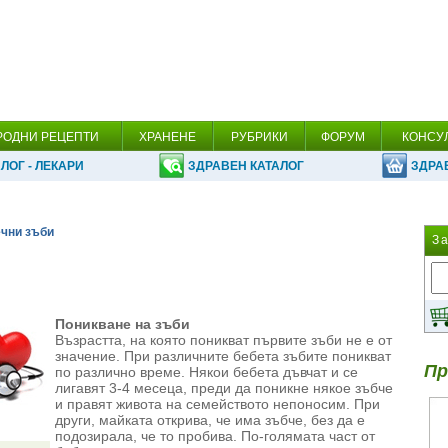
РОДНИ РЕЦЕПТИ
ХРАНЕНЕ
РУБРИКИ
ФОРУМ
КОНСУ
ЛОГ - ЛЕКАРИ
ЗДРАВЕН КАТАЛОГ
ЗДРА
чни зъби
З
Поникване на зъби
Възрастта, на която поникват първите зъби не е от
значение. При различните бебета зъбите поникват
Пр
по различно време. Някои бебета дъвчат и се
лигавят 3-4 месеца, преди да поникне някое зъбче
и правят живота на семейството непоносим. При
други, майката открива, че има зъбче, без да е
подозирала, че то пробива. По-голямата част от