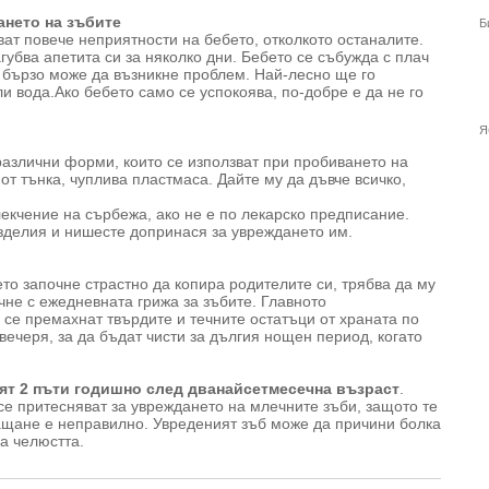
ането на зъбите
Б
ат повече неприятности на бебето, отколкото останалите.
губва апетита си за няколко дни. Бебето се събужда с плач
а бързо може да възникне проблем. Най-лесно ще го
ли вода.Ако бебето само се успокоява, по-добре е да не го
Я
азлични форми, които се използват при пробиването на
от тънка, чуплива пластмаса. Дайте му да дъвче всичко,
екчение на сърбежа, ако не е по лекарско предписание.
изделия и нишесте допринася за увреждането им.
ето започне страстно да копира родителите си, трябва да му
очне с ежедневната грижа за зъбите. Главното
 се премахнат твърдите и течните остатъци от храната по
 вечеря, за да бъдат чисти за дългия нощен период, когато
.
вят 2 пъти годишно след дванайсетмесечна възраст
.
се притесняват за увреждането на млечните зъби, защото те
ащане е неправилно. Увреденият зъб може да причини болка
а челюстта.