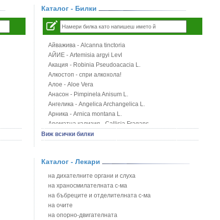
Каталог - Билки
Айважива - Alcanna tinctoria
АЙИЕ - Artemisia argyi Levl
Акация - Robinia Pseudoacacia L.
Алкостоп - спри алкохола!
Алое - Aloe Vera
Анасон - Pimpinela Anisum L.
Ангелика - Angelica Archangelica L.
Арника - Arnica montana L.
Ароматна кализия - Callisia Fragans
Арония - Sorbus melanocorpa
Виж всички билки
Бабини зъби - Tribulus terrestris
Билки за бани при хемороиди
Каталог - Лекари
Блатен аир - Acorus calamus L.
Блатен тъжник - Spirea ulmaria L.
на дихателните органи и слуха
Блян
на храносмилателната с-ма
Бобови шушулки - Phaseolus Vulgaris L.
на бъбреците и отделителната с-ма
Божур - Paeonia Decora
на очите
Борови връхчета - Pinus sylvestris
на опорно-двигателната