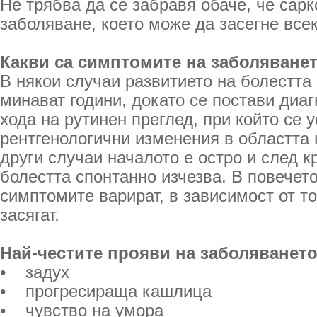
Не трябва да се забравя обаче, че сарк
заболяване, което може да засегне всек
Какви са симптомите на заболяване
В някои случаи развитието на болестта
минават години, докато се постави диаг
хода на рутинен преглед, при който се 
рентгенологични изменения в областта 
други случаи началото е остро и след к
болестта спонтанно изчезва. В повечет
симптомите варират, в зависимост от то
засягат.
Най-честите прояви на заболяването
• задух
• прогресираща кашлица
• чувство на умора