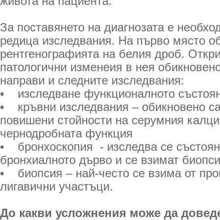
живота на пациента.
За поставянето на диагнозата е необхо
редица изследвания. На първо място о
рентгенографията на белия дроб. Откр
патологични изменеия в нея обикновено
направи и следните изследвания:
• изследване функционалното състоян
• кръвни изследвания – обикновено са
повишени стойности на серумния калци
чернодробната функция
• бронхоскопия - изследва се състоян
бронхиалното дърво и се взимат биопс
• биопсия – най-често се взима от пр
лигавични участъци.
До какви усложнения може да довед