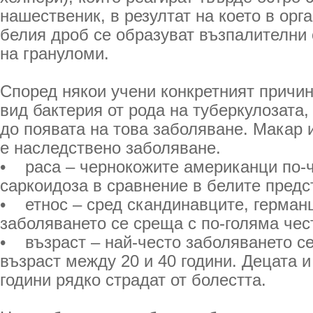
нашественик, в резултат на което в орг
белия дроб се образуват възпалителни
на грануломи.
Според някои учени конкретният причин
вид бактерия от рода на туберкулозата,
до появата на това заболяване. Макар 
е наследствено заболяване.
• раса – чернокожите американци по-ч
саркоидоза в сравнение в белите предс
• етнос – сред скандинавците, герман
заболяването се среща с по-голяма чес
• възраст – най-често заболяването се
възраст между 20 и 40 години. Децата и
години рядко страдат от болестта.