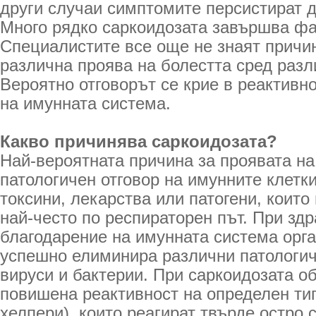
други случаи симптомите персистират д
Много рядко саркоидозата завършва фа
Специалистите все още не знаят причин
различна проява на болестта сред разл
Вероятно отговорът се крие в реактивн
на имунната система.
Какво причинява саркоидозата?
Най-вероятната причина за проявата на
патологичен отговор на имунните клетк
токсини, лекарства или патогени, които
най-често по респираторен път. При зд
благодарение на имунната система орга
успешно елиминира различни патологич
вируси и бактерии. При саркоидозата о
повишена реактивност на определен ти
хелпери), които реагират твърде остро