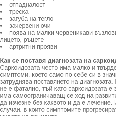
• отпадналост
• треска
• загуба на тегло
• зачервени очи
• поява на малки червеникави възлов
лицето, ръцете
• артритни прояви
Как се поставя диагнозата на саркои
Саркоидозата често има малко и твърд
симптоми, което само по себе си в зна
затруднява поставянето на диагнозата. 
не е фатално, тъй като саркоидозата е 
има самоограничаващ се ход на развит
да изчезне без каквото и да е лечение.
случаи, в които симптомите прогресира