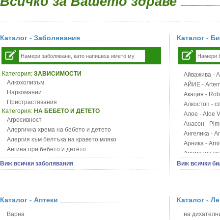
Всичко за Вашето здраве
Каталог - Заболявания
Каталог - Б
Категория:
ЗАВИСИМОСТИ
Айважива - Al
Алкохолизъм
АЙИЕ - Artemi
Наркомании
Акация - Rob
Пристрастявания
Алкостоп - с
Категория:
НА БЕБЕТО И ДЕТЕТО
Алое - Aloe 
Агресивност
Анасон - Pim
Алергична хрема на бебето и детето
Ангелика - An
Алергия към белтъка на кравето мляко
Арника - Arn
Ангина при бебето и детето
Ароматна кал
Анемия при бебето и детето
Арония - So
Виж всички заболявания
Виж всички би
Апетит - пълни деца
Бабини зъби -
Аромотерапия и децата
Билки за ба
Безапетитие при бебето и детето
Блатен аир -
Бронхиална астма при бебето и детето
Каталог - Аптеки
Каталог - Л
Блатен тъжни
Бронхит и пневмония при деца
Блян
Варна
на дихателни
Варицела