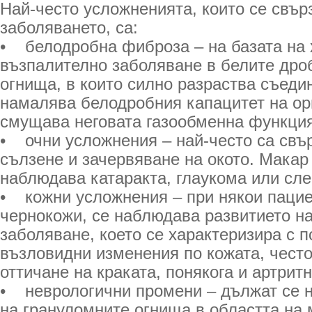
Най-често усложненията, които се свър
заболяването, са:
• белодробна фиброза – на базата на 
възпалително заболяване в белите дро
огнища, в които силно разраства съеди
намалява белодробния капацитет на ор
смущава неговата газообменна функция
• очни усложнения – най-често са свър
сълзене и зачервяване на окото. Макар
наблюдава катаракта, глаукома или сле
• кожни усложнения – при някои пацие
чернокожи, се наблюдава развитието н
заболяване, което се характеризира с п
възловидни изменения по кожата, често
оттичане на краката, понякога и артрит
• неврологични промени – дължат се 
на грануломните огнища в областта на 