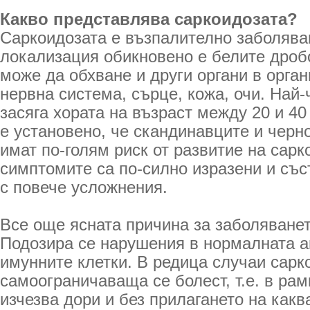
Какво представлява саркоидозата?
Саркоидозата е възпалително заболява
локализация обикновено е белите дроб
може да обхване и други органи в орган
нервна система, сърце, кожа, очи. Най-
засяга хората на възраст между 20 и 40
е установено, че скандинавците и чер
имат по-голям риск от развитие на сарк
симптомите са по-силно изразени и със
с повече усложнения.
Все още ясната причина за заболяванет
Подозира се нарушения в нормалната а
имунните клетки. В редица случаи сарк
самоограничаваща се болест, т.е. в рам
изчезва дори и без прилагането на какв