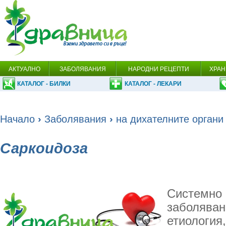
АКТУАЛНО
ЗАБОЛЯВАНИЯ
НАРОДНИ РЕЦЕПТИ
ХРАН
КАТАЛОГ - БИЛКИ
КАТАЛОГ - ЛЕКАРИ
Начало
›
Заболявания
›
на дихателните органи
Саркоидоза
Системно 
заболяван
етиология