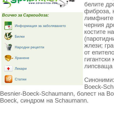
белите др
фиброза, 
Всичко за Саркоидоза:
лимфните 
черния дро
Информация за заболяването
костите на
Билки
(паротидн
жлези; гр
Народни рецепти
от епител
Хранене
гигантски 
липсваща 
Лекари
Синоними:
Статии
Boeck-Sch
Besnier-Boeck-Schaumann, болест на Bo
Boeck, синдром на Schaumann.