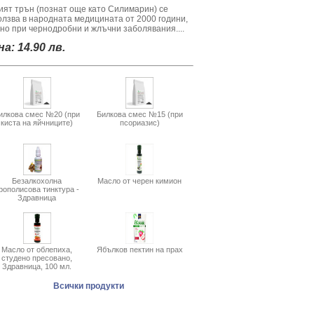
ият трън (познат още като Силимарин) се
олзва в народната медицината от 2000 години,
вно при чернодробни и жлъчни заболявания....
а: 14.90 лв.
илкова смес №20 (при
Билкова смес №15 (при
киста на яйчниците)
псориазис)
Безалкохолна
Масло от черен кимион
рополисова тинктура -
Здравница
Масло от облепиха,
Ябълков пектин на прах
студено пресовано,
Здравница, 100 мл.
Всички продукти