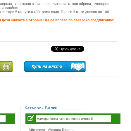
лероза, варикозни вени, нефролитиаза, кожни обриви, аменорея,
ова слабост.
 се вари 5 минути в 400 грама вода. Пие се 3 пъти дневно по 100
и дози билката е отровна! Да се ползва по лекарско предписание!
Каталог - Билки
Айважива - Alcanna tinctoria