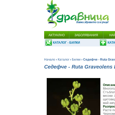
АКТУАЛНО
ЗАБОЛЯВАНИЯ
НА
КАТАЛОГ - БИЛКИ
КАТА
Начало
›
Каталог
›
Билки
› Седефче - Ruta Grav
Седефче - Ruta Graveolens 
Описан
Многого
Стъблат
високи.
щитовид
май-авгу
Разпро
Расте п
Черномо