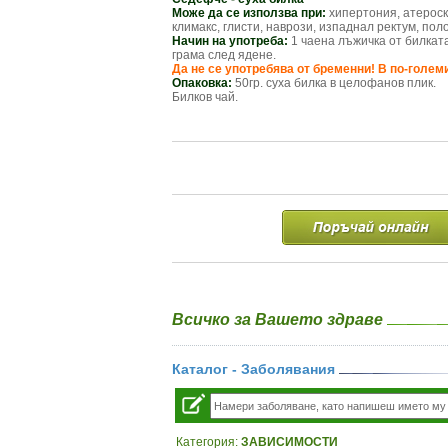
Може да се използва при:
хипертония, атероск
климакс, глисти, наврози, изпаднал ректум, пол
Начин на употреба:
1 чаена лъжичка от билката
грама след ядене.
Да не се употребява от бременни! В по-голем
Опаковка:
50гр. суха билка в целофанов плик.
Билков чай.
Всичко за Вашето здраве
Каталог - Заболявания
Категория:
ЗАВИСИМОСТИ