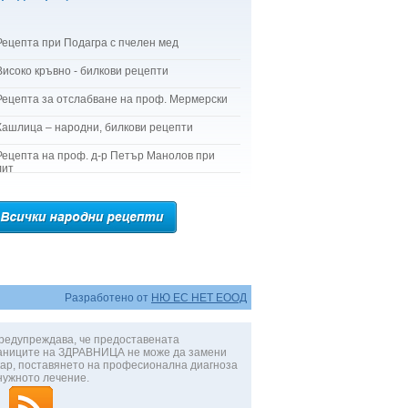
Рецепта при Подагра с пчелен мед
Високо кръвно - билкови рецепти
Рецепта за отслабване на проф. Мермерски
Кашлица – народни, билкови рецепти
Рецепта на проф. д-р Петър Манолов при
лит
Разработено от
НЮ ЕС НЕТ ЕООД
редупреждава, че предоставената
аниците на ЗДРАВНИЦА не може да замени
ар, поставянето на професионална диагноза
нужното лечение.