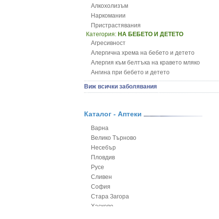
Алкохолизъм
Наркомании
Пристрастявания
Категория:
НА БЕБЕТО И ДЕТЕТО
Агресивност
Алергична хрема на бебето и детето
Алергия към белтъка на кравето мляко
Ангина при бебето и детето
Анемия при бебето и детето
Виж всички заболявания
Апетит - пълни деца
Аромотерапия и децата
Безапетитие при бебето и детето
Каталог - Аптеки
Бронхиална астма при бебето и детето
Варна
Бронхит и пневмония при деца
Велико Търново
Варицела
Несебър
Висока температура на бебето и детето
Пловдив
Възпаление на ушите на бебето и детето
Русе
Глисти
Сливен
Грижа за пъпа на новороденото
София
Грип при бебето и детето
Стара Загора
Гърч
Хасково
Да отгледам и възпитам детето си
Ямбол