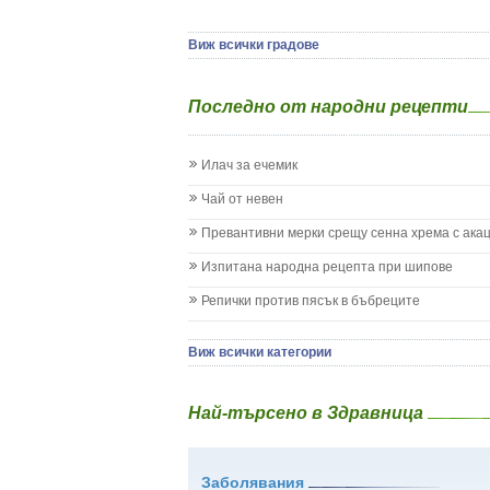
Детска церебрална парализа
Детски аутизъм
Детски диабет
Виж всички градове
Екземи при деца
Епилепсия при деца
Последно от народни рецепти
Жълтеница
Запек на бебето и детето
Заушка
Илач за ечемик
Имунизационен календар
Кашлица при бебето и детето
Чай от невен
Коклюш при бебето и детето
Превантивни мерки срещу сенна хрема с ака
Колики
Менингит
Изпитана народна рецепта при шипове
Млечни зъби
Репички против пясък в бъбреците
Млечница
Морбили
Нощно напикаване - енуреза
Виж всички категории
Отит
Отравяне
Най-търсено в Здравница
Плач
Подсичане
Проблеми в пикочните пътища и бъбреците
Заболявания
Проблеми с очите на бебето и детето