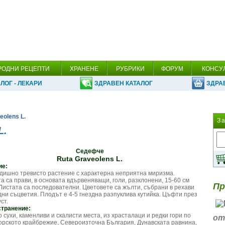
РОДНИ РЕЦЕПТИ
ХРАНЕНЕ
РУБРИКИ
ФОРУМ
КОНСУ
ЛОГ - ЛЕКАРИ
ЗДРАВЕН КАТАЛОГ
ЗДРА
eolens L.
З
L.
Седефче
Ruta Graveolens L.
ие:
дишно тревисто растение с характерна неприятна миризма.
а са прави, в основата вдървеняващи, голи, разклонени, 15-60 см
Пр
 Листата са последователни. Цветовете са жълти, събрани в рехави
ни съцветия. Плодът е 4-5 гнездна разпуклива кутийка. Цъфти през
ст.
странение:
о сухи, каменливи и скалисти места, из храсталаци и редки гори по
от
рското крайбрежие, Североизточна България, Дунавската равнина,