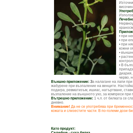
Източни
височин
Употреб
Използв
Лечебно
Нервноу
храносм
Прилож
• при н
• при е
• при н
кожни о
• външн
• расте
контрол
• В бъл
припадъ
диария,
черво, 
Външно приложение:
З
а налагане на лапи при
жабурене при възпаление на венците. Настойка 
подагра, ревматизъм, ишиас, натъртване, ставн
възпаление на външното ухо, за компреси при 
Вътрешно приложение:
1 ч.л. от билката се сл
дневно.
Внимание!
Да не се употребява при бременнос
кожата и слизестите части. В по-големи дози б
Като продукт:
Седефче - суха билка