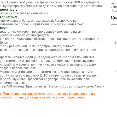
те и Средните Родопи и в Тракийската низина до 400 м надморска
Бел
а. Култивира се често и като декоративно растение в цялата страна.
изп
яема част:
гла
ат се цъфтящите връхни клонки.
 действие:
Цен
спокояващо и болкоуспокояващо действие, усилва
илателните процеси. Притежава и хипотензивен ефект.
ения:
еврастения, хистерия, нервно сърцебиене, виене на свят
пилепсия - като помощно средство
якои очни заболявания, стомашно-чревни заболявания, хемороиди,
бриви
Б
о: при ревматични болки, подагра, ишиас, лумбаго
нието е отровно, да не се приема продължително и без лекарски
гарската народна медицина седефчето се използва при анемия,
ци, стомашни и чревни болки, глисти, болезнена менструация,
 отслабнало зрение, прилив на кръв в главата, изпаднало задно
нервна и полова слабост.
п
 ухапване и ужилване от насекоми, изкълчване, ревматизъм, за
от билката в силна ракия (1:10) се препоръчва за разтривка при
и болки, лумбаго. Пресен сок се употребява за капване при
преумора на очите.
ага в 400 мл вода. Ври 5 минути. Пие се по 100 мл преди ядене, 4 пъти
т! При допир растението може да предизвика раздразнения на
илката е отровна. Да се приема по лекарско предписание!