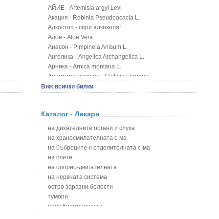
АЙИЕ - Artemisia argyi Levl
Акация - Robinia Pseudoacacia L.
Алкостоп - спри алкохола!
Алое - Aloe Vera
Анасон - Pimpinela Anisum L.
Ангелика - Angelica Archangelica L.
Арника - Arnica montana L.
Ароматна кализия - Callisia Fragans
Арония - Sorbus melanocorpa
Виж всички билки
Бабини зъби - Tribulus terrestris
Билки за бани при хемороиди
Каталог - Лекари
Блатен аир - Acorus calamus L.
Блатен тъжник - Spirea ulmaria L.
на дихателните органи и слуха
Блян
на храносмилателната с-ма
Бобови шушулки - Phaseolus Vulgaris L.
на бъбреците и отделителната с-ма
Божур - Paeonia Decora
на очите
Борови връхчета - Pinus sylvestris
на опорно-двигателната
Босилек - Ocimum Basillicum
на нервната система
Брей - Tamus Communis
остро заразни болести
Брош - Rubia tinctorum L.
тумори
Бръшлян - Hedera helix L.
през бременността
Бряст - Ulmus
на сърцето и кръвоносните съдове