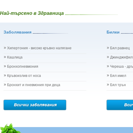
Най-търсено в Здравница
Заболявания
Билки
Хипертония - високо кръвно налягане
Бял равнец
Кашлица
Джинджифил
Бронхопневмония
Череша - др
Кръвоизлив от носа
Бял имел
Бронхит и пневмония при деца
Бял трън