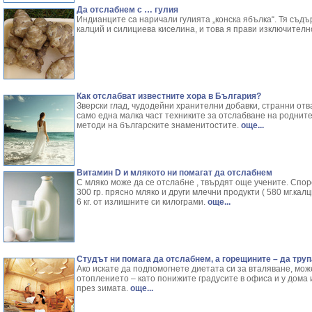
Да отслабнем с … гулия
Индианците са наричали гулията „конска ябълка“. Тя съдъ
калций и силициева киселина, и това я прави изключителн
Как отслабват известните хора в България?
Зверски глад, чудодейни хранителни добавки, странни отв
само една малка част техниките за отслабване на роднит
методи на българските знаменитостите.
още...
Витамин D и млякото ни помагат да отслабнем
С мляко може да се отслабне , твърдят още учените. Спор
300 гр. прясно мляко и други млечни продукти ( 580 мг.калц
6 кг. от излишните си килограми.
още...
Студът ни помага да отслабнем, а горещините – да тру
Ако искате да подпомогнете диетата си за вталяване, мож
отоплението – като понижите градусите в офиса и у дома 
през зимата.
още...