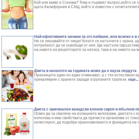
Кой или какво е Сонома? Това е първият въпрос,който се 
щата Калифорния в САЩ, който е известен с почитателите
Най-ефективните начини за отслабване, или всичко е в
Не се лишавайте от нищо! Когато се натъпчете с храна, щ
потребност да се освободи от нея. Ще настъпи свръхстим
на нивото на рецепторите за натиск, така и на нивото на 
Диета в началото на годината може да е кауза пердута
Празниците един по един отминават, а с тях естествено и
прекаляване с храните заради отрупаните трапези.
още...
Диета с оригинален канадски кленов сироп и ябълков п
Освен да за сваляне на излишните килограми, диетата с к
използва и има свойствата да пречисти организма от токс
холестерол, да подобри храносмилането и функцията на 