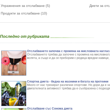
Упражнения за отслабване (5)
Диети за отс
Продукти за отслабване (10)
Последно от рубриката
Отслабването започва с промяна на мисловната наглас
Отслабването трябва да започне с промяна на мисловната 
волята, а също и да се преборим с редица вредни навици, 
Спортна диета - бедна на мазнини и богата на протеини
Много от нас тренират различни спортове. Но дори да е з
двигателната активност трябва да е съобразена с подход
Отслабване със Сонома диета