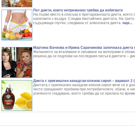
Пет диети, които непременно трябва да избягвате
На първо място в списъка е бретарианската диета, която 
напитките с въздух. Следва биотайпинг диетата. На трето 
съдържащи глутен, следвана от алкохлната диета.
още...
Мартина Вачкова и Ирина Сарачинова започнаха диета 
Желанието за вталяване и смъкване на килограми е обхва
решена да се подложи на последния писък в диетите – ди
Диета с оригинален канадски кленов сироп – вариант 2 
Диетата с оригинален канадски кленов сироп вече се е до
често срещаният проблем при потребителите, обаче, е н
усиленото гладуване, което трябва да се прилага по време