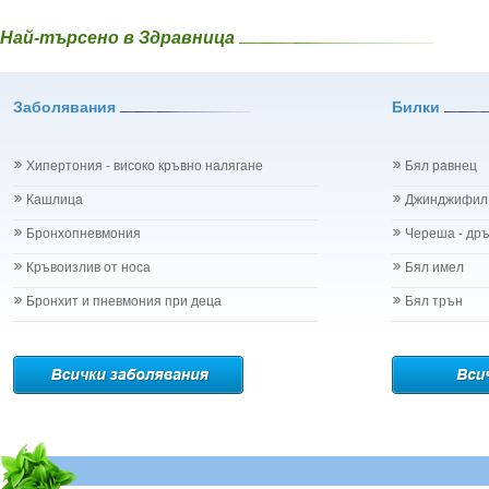
Най-търсено в Здравница
Заболявания
Билки
Хипертония - високо кръвно налягане
Бял равнец
Кашлица
Джинджифил
Бронхопневмония
Череша - др
Кръвоизлив от носа
Бял имел
Бронхит и пневмония при деца
Бял трън