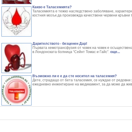
Какво е Таласемията?
Таласемията е тежко наследствено заболяване, характер
костния мозък да произвежда качествени червени кръвни 
Дарителството - безценен Дар!
Първата хемотрансфузия от човек на човек е осъществена 
в Лондонската болница “Сейнт Томас и Гайс”.
още...
Възможно ли е е да сте носител на таласемия?
Дете, страдащо от бета таласемия, се нуждае от редовни
ежедневно инжектиране на медикамент, за да може да жив