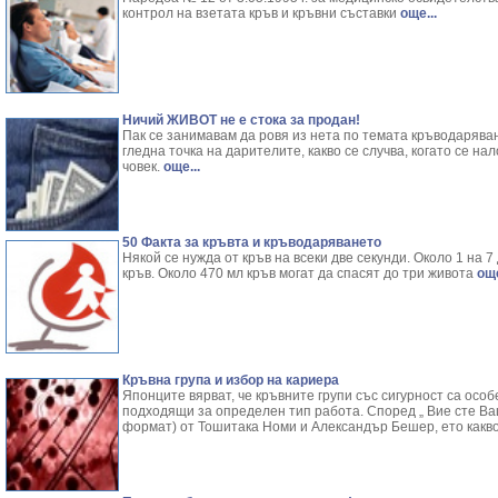
контрол на взетата кръв и кръвни съставки
още...
Ничий ЖИВОТ не е стока за продан!
Пак се занимавам да ровя из нета по темата кръводаряван
гледна точка на дарителите, какво се случва, когато се на
човек.
още...
50 Факта за кръвта и кръводаряването
Някой се нужда от кръв на всеки две секунди. Около 1 на 
кръв. Около 470 мл кръв могат да спасят до три живота
още
Кръвна група и избор на кариера
Японците вярват, че кръвните групи със сигурност са осо
подходящи за определен тип работа. Според „ Вие сте Ва
формат) от Тошитака Номи и Александър Бешер, ето какво 