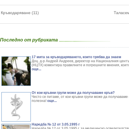
Кръводаряване (11)
Таласем
Последно от рубриката
17 мита за кръводаряването, които трябва да знаем
Доц. д-р Андрей Андреев, директор на Националния цент
(НЦТХ) коментира правилните и погрешните мнения, които
още...
От кои кръвни групи може да получаваме кръв?
Често се питаме, от кои кръвни групи може да получавам
полезна!
още...
Наредба № 12 от 3.05.1995 г
Наредба № 12 от 3.05.1995 г. за медицинско освидетелст