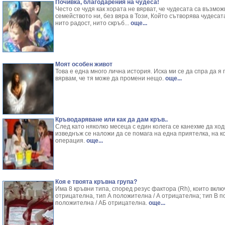
Почивка, благодарения на чудеса!
Често се чудя как хората не вярват, че чудесата са възможн
семейството ни, без вяра в Този, Който сътворява чудес
нито радост, нито скръб...
още...
Моят особен живот
Това е една много лична история. Иска ми се да спра да я 
вярвам, че тя може да промени нещо.
още...
Кръводаряване или как да дам кръв..
След като няколко месеца с един колега се канехме да ход
изведнъж се наложи да се помага на една приятелка, на к
операция.
още...
Коя е твоята кръвна група?
Има 8 кръвни типа, според резус фактора (Rh), които вклю
отрицателна, тип А положителна / А отрицателна; тип В п
положителна / АБ отрицателна.
още...