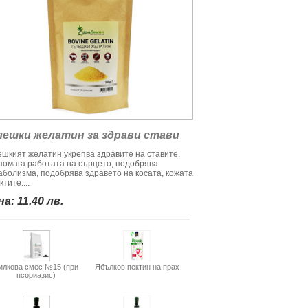
лешки желатин за здрави стави
ешкият желатин укрепва здравите на ставите,
помага работата на сърцето, подобрява
аболизма, подобрява здравето на косата, кожата
ктите....
а: 11.40 лв.
илкова смес №15 (при
Ябълков пектин на прах
псориазис)