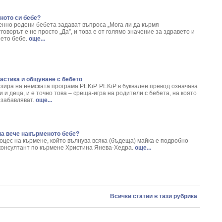
ното си бебе?
нно родени бебета задават въпроса „Мога ли да кърмя
говорът е не просто „Да”, и това е от голямо значение за здравето и
ето бебе.
още...
астика и общуване с бебето
азира на немската програма PEKiP. PEKiP в буквален превод означава
 и деца, и е точно това – среща-игра на родители с бебета, на която
 забавляват.
още...
на вече накърменото бебе?
оцес на кърмене, който вълнува всяка (бъдеща) майка е подробно
консултант по кърмене Христина Янева-Хедра.
още...
Всички статии в тази рубрика