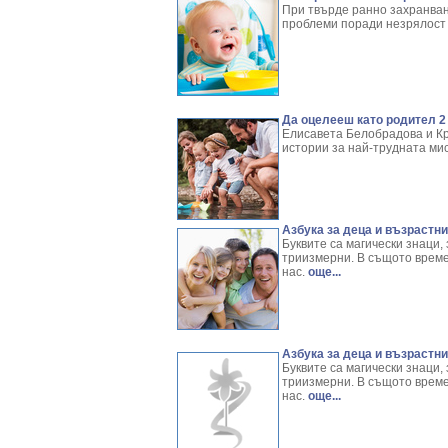
При твърде ранно захранван
проблеми поради незрялост 
Да оцелееш като родител 2 
Елисавета Белобрадова и К
истории за най-трудната мис
Азбука за деца и възрастни
Буквите са магически знаци,
триизмерни. В същото време
нас.
още...
Азбука за деца и възрастни
Буквите са магически знаци,
триизмерни. В същото време
нас.
още...