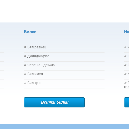
Билки
Н
Бял равнец
Джинджифил
Череша - дръжки
Бял имел
Бял трън
ко