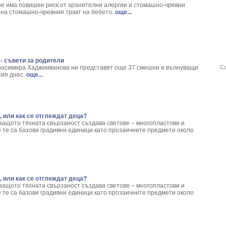
е има повишен риск от хранителни алергии и стомашно-чревни
на стомашно-чревния тракт на бебето.
още...
- съвети за родители
расимира Хаджииванова ни представят oще 37 смешни и вълнуващи
Со
ия днес.
още...
, или как се отглеждат деца?
 защото тяхната свързаност създава светове – многопластови и
 те са базови градивни единици като прозаичните предмети около
, или как се отглеждат деца?
 защото тяхната свързаност създава светове – многопластови и
 те са базови градивни единици като прозаичните предмети около