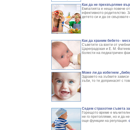
Как да не прехвърляме вър
Емпатията е нещо повече от
ефективното родителство. З
детето си и да се свързвате 
Как да храним бебето - мес
Съветите са взети от учебни
Цареградская и Е. М. Фатеев
болести на педиатричен фак
Може ли да избегнем „бибе
Здравето на зъбките зависи
зъби, то те допринасят с то
Седем страхотни съвета за
Горещото време е мъчително 
не го претопляме, но и да н
още функции на регулация.
о