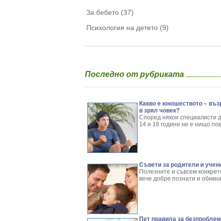
За бебето (37)
Психология на детето (9)
Последно от рубриката
Какво е юношеството – възр
в зрял човек?
Според някои специалисти д
14 и 18 години не е нищо по
Съвети за родители и учени
Полезните и съвсем конкретн
вече добре познати и обикна
Пет правила за безпроблем