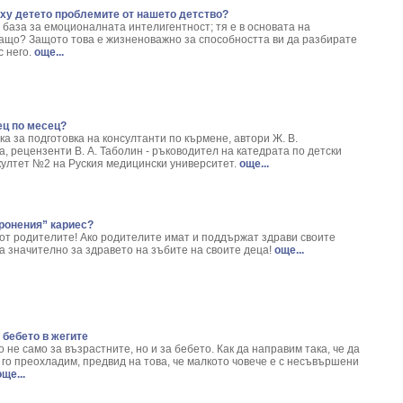
ху детето проблемите от нашето детство?
 база за емоционалната интелигентност; тя е в основата на
ащо? Защото това е жизненоважно за способността ви да разбирате
с него.
още...
ец по месец?
ка за подготовка на консултанти по кърмене, автори Ж. В.
а, рецензенти В. А. Таболин - ръководител на катедрата по детски
ултет №2 на Руския медицински университет.
още...
ронения” кариес?
 от родителите! Ако родителите имат и поддържат здрави своите
ва значително за здравето на зъбите на своите деца!
още...
 бебето в жегите
не само за възрастните, но и за бебето. Как да направим така, че да
е го преохладим, предвид на това, че малкото човече е с несъвършени
ще...