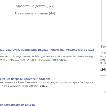
Здравето на детето (37)
Възпитание и съвети (44)
Те
астова група, маргинална възраст или етапа, когато детето става
Тел
етството продължава до 14-годишна възраст, а юношеството между
под
вече от преход към групата на възрастните.
още...
мет
и но
Цен
ци: без неврози, насилие и валериан
и съвети на Анна Бикова – психолог, педагог и популярен блогър, са
ти от българските родители.
още...
Б
но захранване на бебето