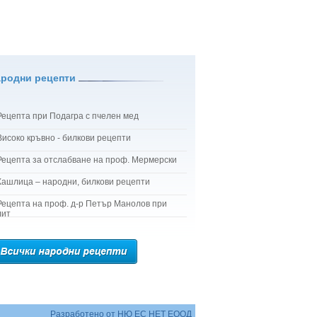
ародни рецепти
Рецепта при Подагра с пчелен мед
Високо кръвно - билкови рецепти
Рецепта за отслабване на проф. Мермерски
Кашлица – народни, билкови рецепти
Рецепта на проф. д-р Петър Манолов при
лит
Разработено от
НЮ ЕС НЕТ ЕООД