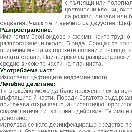
с пълзящи или полегна
цветоносни клонки, висо
са розови, лилави или 
съцветия. Чашките и венчето са двуустни. Цъф
Разпространение
:
Има голям брой видове и форми, които трудно 
разпространени около 15 вида. Срещат се по т
припечни места из горските поляни и пасища, а
цялата страна. Най-широко са разпространени
средно високите части на планината.
Употребяема част:
Използват цъфтящите надземни части.
Лечебно действие:
Тя спокойно може да бъде наречена лек за вси
цъфтящите й части. Поради богатото съдържан
притежава отхрачващо, антисептично, противо
спазмолитично и газогонно действие. Тя има и
действие.
Използва се като дезинфекциращо средство пр
коклюш, бронхиална астма, суха и спастична 