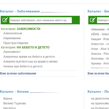
Каталог - Заболявания
Каталог - Б
Категория:
ЗАВИСИМОСТИ
Айважива - Al
Алкохолизъм
АЙИЕ - Artemi
Наркомании
Акация - Rob
Пристрастявания
Алкостоп - с
Категория:
НА БЕБЕТО И ДЕТЕТО
Алое - Aloe 
Агресивност
Анасон - Pim
Алергична хрема на бебето и детето
Ангелика - An
Алергия към белтъка на кравето мляко
Арника - Arn
Ангина при бебето и детето
Ароматна кал
Анемия при бебето и детето
Арония - So
Виж всички заболявания
Виж всички би
Апетит - пълни деца
Бабини зъби -
Аромотерапия и децата
Билки за ба
Безапетитие при бебето и детето
Блатен аир -
Бронхиална астма при бебето и детето
Каталог - Аптеки
Каталог - Л
Блатен тъжни
Бронхит и пневмония при деца
Блян
Варна
на дихателни
Варицела
Бобови шушул
Велико Търново
на храносми
Висока температура на бебето и детето
Божур - Paeo
Несебър
на бъбрецит