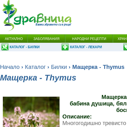
АКТУАЛНО
ЗАБОЛЯВАНИЯ
НАРОДНИ РЕЦЕПТИ
ХРАН
КАТАЛОГ - БИЛКИ
КАТАЛОГ - ЛЕКАРИ
Начало
›
Каталог
›
Билки
› Мащерка - Thymus
Мащерка - Thymus
Мащерка
бабина душица, бял
бос
Описание:
Многогодишно тревисто