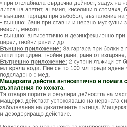
• при отслабнала сърдечна дейност, задух на н
липса на апетит, анемия, киселини в стомаха, 
• външно: гаргара при зъбобол, възпаление на 
• външно: бани при ставни и нервно-мускулни 
неврит, миозит
• външно: антисептично и дезинфекционно при 
циреи, гнойни рани и др
Външно приложение:
За гаргара при болки в 
лапи при циреи, гнойни рани, рани от изгаряне
Вътрешно приложение:
2 супени лъжици от би
мл вряла вода. Пие се по 100 мл преди ядене 
подсладено с мед.
Мащерката действа антисептично и помага 
възпаления по кожата.
Тя отваря порите и регулира дей­ността на мас
мащерка действат успо­кояващо на нервната си
заболявания на диха­телните пъти­ща. Мащерк
и дезодориращо действие.
Подходящи за мазна кожа са компресите с маще