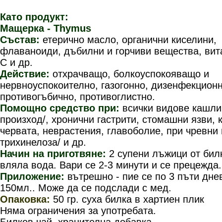
Като продукт:
Мащерка -
Thymus
Състав:
етерично масло, органични киселини,
флаваноиди, дъбилни и горчиви вещества, ви
С и др.
Действие:
отхрачващо, болкоуспокояващо и
нервноуспокоително, газогонно, дизенфекционн
противогъбично, противоглистно.
Помощно средство при:
всички видове кашли
произход/, хронични гастрити, стомашни язви, к
червата, неврастения, главоболие, при чревни 
трихинелоза/ и др.
Начин на приготвяне:
2 супени лъжици от бил
вляла вода. Вари се 2-3 минути и се прецежда.
Приложение:
вътрешно - пие се по 3 пъти дне
150мл.. Може да се подслади с мед.
Опаковка:
50 гр. суха билка в хартиен плик
Няма ограничения за употребата.