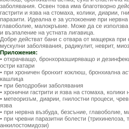
заболявания. Освен това има благотворно дей
гастрити и язва на стомаха, колики, диарии, гн
паразити. Идеална е за успокоение при нервна
главоболие, малокръвие. Може да се използва 
и възпаление на устната лигавица.
Добре действат бани с отвара от мащерка при 
мускулни заболявания, радикулит, неврит, миоз
Приложения:
• отхрачващо, бронхоразширяващо и дезинфек
остри катари
• при хроничен бронхит коклюш, бронхиална ас
кашлица
• при белодробни заболявания
• хронични гастрити и язва на стомаха, колики 
• метеоризъм, диарии, гнилостни процеси, чре
язва
• при нервна възбуда, безсъние, главоболие, 
• при чревни паразитни болести (трихинелоза,
анкилостомидози)