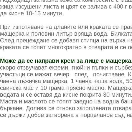
жица изсушени листа и цвят се залива с 400 г 
да кисне 10-15 минути.
При изпотяване на дланите или краката се пра
мащерка и половин ли­тър вряща вода. Билката
След прецеждане се добавя стипца на вър­ха н
краката се топят многократно в от­варата и се о
Може да се направи крем за лице с мащерка
скоро отзвучават екземи, гнойни пъпки и сърбеж
участъци се мажат ве­чер след по­чистване. Кр
чае­на лъжичка ма­щерка, 1 чаена чаша вода, 5
свинска мас и 10 грама прясно масло. Мащерка
водата и се ос­тавя да кисне покрита 30 ми­нут
Маста и маслото се топят заедно на водна бан
бъркане. Долива се отново затоплената отва­р
се държи добре затворена в пор­целанов съд н