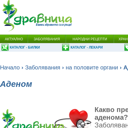
АКТУАЛНО
ЗАБОЛЯВАНИЯ
НАРОДНИ РЕЦЕПТИ
ХРАН
КАТАЛОГ - БИЛКИ
КАТАЛОГ - ЛЕКАРИ
Начало
›
Заболявания
›
на половите органи
› 
Аденом
Какво пр
аденома?
Заболяван