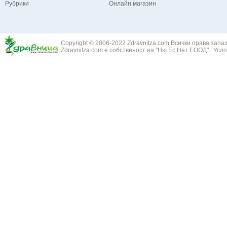
Рубрики
Онлайн магазин
Зайча сянка -
Белодробна емболия и белодробен инфаркт
Здравец - Ge
Белодробна склероза
Златовръх - 
Болки в ушите
Змийски лапа
Бронхиектазии - разширение на бронхите
Copyright © 2006-2022 Zdravnitza.com Всички права запа
Змийско мляк
Бронхиолит
Zdravnitza.com е собственост на "Ню Ес Нет ЕООД" :
Усло
Зърнастец -
Бронхит
Иглика - Fl. 
Бронхопневмония
Изсипливче -
Възпаление на тъпанчето
Исиот - Zingib
Възпалено гърло
Исландски ли
Задавяне с чуждо тяло
Исоп - Hyssop
Кашлица
Калина - Vib
Кръвоизлив от носа
Калоферче -
Ларингит
Каменоломка 
Мениеров синдром
Камшик - Agr
Моноцитна ангина
Карамфил - E
Плеврит
Кафяво морск
Саркоидоза
Кисел трън - 
Сенна хрема
Клинавче /орл
Синуит
Коило - Stipa
Сърбеж в ушите
Комунига - Me
Трахеит
Коноп - Canna
Туберкулоза