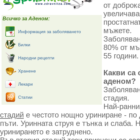
от доброк
увеличава
Всичко за Аденом:
простатна
мъжете.
Информация за заболяването
Заболяван
Билки
80% от мъ
55 години.
Народни рецепти
Хранене
Какви са
аденом?
Лекари
Заболяван
стадия.
Статии
Най-ранни
стадий
е честото нощно уриниране - по 
пъти. Уринната струя е тънка и слаба. 
уринирането е затруднено.