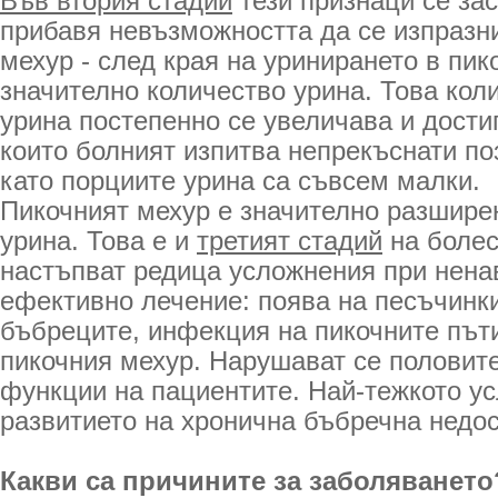
Във втория стадий
тези признаци се зас
прибавя невъзможността да се изпразн
мехур - след края на уринирането в пик
значително количество урина. Това кол
урина постепенно се увеличава и достиг
които болният изпитва непрекъснати по
като порциите урина са съвсем малки.
Пикочният мехур е значително разшире
урина. Това е и
третият стадий
на болес
настъпват редица усложнения при нена
ефективно лечение: поява на песъчинк
бъбреците, инфекция на пикочните път
пикочния мехур. Нарушават се половит
функции на пациентите. Най-тежкото у
развитието на хронична бъбречна недос
Какви са причините за заболяването