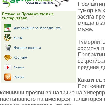
Пролактин
тумор на 
Всичко за Пролактином на
засяга пр
хипофизата:
млада въз
Информация за заболяването
мъже.
Билки
Туморните
хормона п
Народни рецепти
Пролактин
Хранене
секретиран
предния д
Лекари
Статии
Какви са
При женит
клинични прояви за наличие на хиперп
настъпването на аменорея, галакторея (