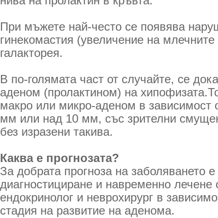
нива на пролактин в кръвта.
При мъжете най-често се появява нару
гинекомастия (увеличение на млечните
галакторея.
В по-голямата част от случайте, се док
аденом (пролактином) на хипофизата.Т
макро или микро-аденом в зависимост 
мм или над 10 мм, със зрителни смуще
без изразени такива.
Каква е прогнозата?
За добрата прогноза на заболяването е
диагностициране и навременно лечене 
ендокринолог и неврохирург в зависимо
стадия на развитие на аденома.