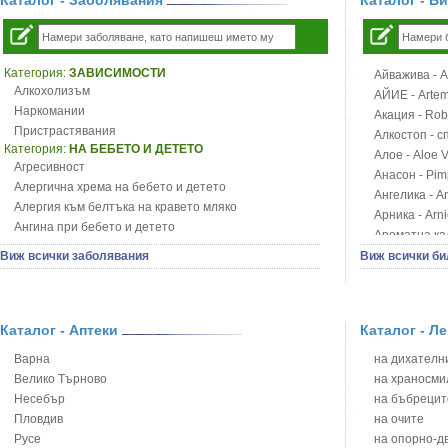
Каталог - Заболявания
Каталог - Б
Категория:
ЗАВИСИМОСТИ
Айважива - Al
Алкохолизъм
АЙИЕ - Artemi
Наркомании
Акация - Rob
Пристрастявания
Алкостоп - с
Категория:
НА БЕБЕТО И ДЕТЕТО
Алое - Aloe 
Агресивност
Анасон - Pim
Алергична хрема на бебето и детето
Ангелика - An
Алергия към белтъка на кравето мляко
Арника - Arn
Ангина при бебето и детето
Ароматна кал
Анемия при бебето и детето
Арония - So
Виж всички заболявания
Виж всички би
Апетит - пълни деца
Бабини зъби -
Аромотерапия и децата
Билки за ба
Безапетитие при бебето и детето
Блатен аир -
Бронхиална астма при бебето и детето
Каталог - Аптеки
Каталог - Л
Блатен тъжни
Бронхит и пневмония при деца
Блян
Варна
на дихателни
Варицела
Бобови шушул
Велико Търново
на храносми
Висока температура на бебето и детето
Божур - Paeo
Несебър
на бъбрецит
Възпаление на ушите на бебето и детето
Борови връхче
Пловдив
на очите
Глисти
Босилек - Oc
Русе
на опорно-д
Грижа за пъпа на новороденото