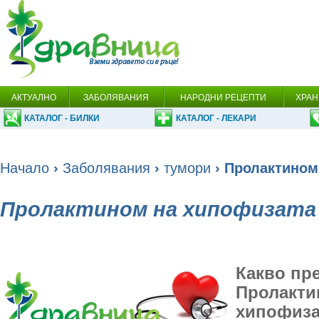
АКТУАЛНО
ЗАБОЛЯВАНИЯ
НАРОДНИ РЕЦЕПТИ
ХРАН
КАТАЛОГ - БИЛКИ
КАТАЛОГ - ЛЕКАРИ
Начало
›
Заболявания
›
тумори
› Пролактином
Пролактином на хипофизата
Какво пр
Пролакти
хипофиза