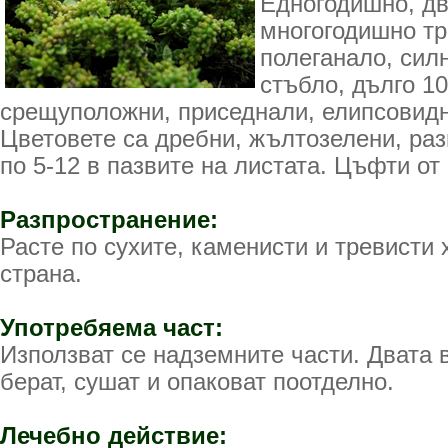
Едногодишно, д
многогодишно тр
полеганало, сил
стъбло, дълго 10
срещуположни, приседнали, елипсовидн
Цветовете са дребни, жълтозелени, раз
по 5-12 в пазвите на листата. Цъфти от 
Разпространение:
Расте по сухите, каменисти и тревисти
страна.
Употребяема част:
Използват се надземните части. Двата 
берат, сушат и опаковат поотделно.
Лечебно действие: