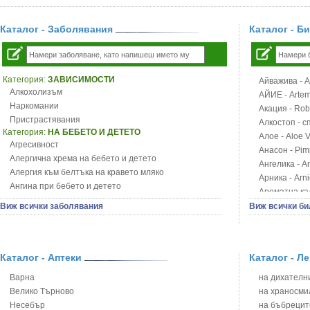
Каталог - Заболявания
Каталог - Б
Категория:
ЗАВИСИМОСТИ
Айважива - Al
Алкохолизъм
АЙИЕ - Artemi
Наркомании
Акация - Rob
Пристрастявания
Алкостоп - с
Категория:
НА БЕБЕТО И ДЕТЕТО
Алое - Aloe 
Агресивност
Анасон - Pim
Алергична хрема на бебето и детето
Ангелика - An
Алергия към белтъка на кравето мляко
Арника - Arn
Ангина при бебето и детето
Ароматна кал
Анемия при бебето и детето
Арония - So
Виж всички заболявания
Виж всички би
Апетит - пълни деца
Бабини зъби -
Аромотерапия и децата
Билки за ба
Безапетитие при бебето и детето
Блатен аир -
Бронхиална астма при бебето и детето
Каталог - Аптеки
Каталог - Л
Блатен тъжни
Бронхит и пневмония при деца
Блян
Варна
на дихателни
Варицела
Бобови шушул
Велико Търново
на храносми
Висока температура на бебето и детето
Божур - Paeo
Несебър
на бъбрецит