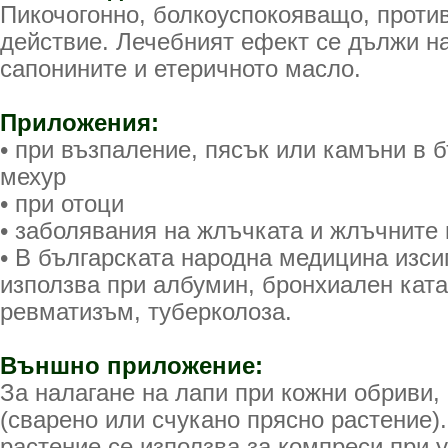
Пикочогонно, болкоуспокояващо, проти
действие. Лечебният ефект се дължи н
сапонините и етеричното масло.
Приложения:
• при възпаление, пясък или камъни в 
мехур
• при отоци
• заболявания на жлъчката и жлъчните
• В българската народна медицина изси
използва при албумин, бронхиален ката
ревматизъм, туберколоза.
Външно приложение:
За налагане на лапи при кожни обриви,
(сварено или счукано прясно растение)
растение се използва за компреси при 