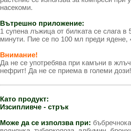
насекоми.
Вътрешно приложение:
1 супена лъжица от билката се слага в 
минути. Пие се по 100 мл преди ядене, 
Внимание!
Да не се употребява при камъни в жлъч
нефрит! Да не се приема в големи дози
Като продукт:
Изсипливче - стрък
Може да се използва при:
бъбречнока
воднянка, туберколоза, албумин, бронхи