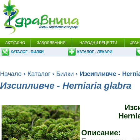
АКТУАЛНО
ЗАБОЛЯВАНИЯ
НАРОДНИ РЕЦЕПТИ
ХРАН
КАТАЛОГ - БИЛКИ
КАТАЛОГ - ЛЕКАРИ
Начало
›
Каталог
›
Билки
› Изсипливче - Hernia
Изсипливче - Herniaria glabra
Изс
Hernia
Описание: