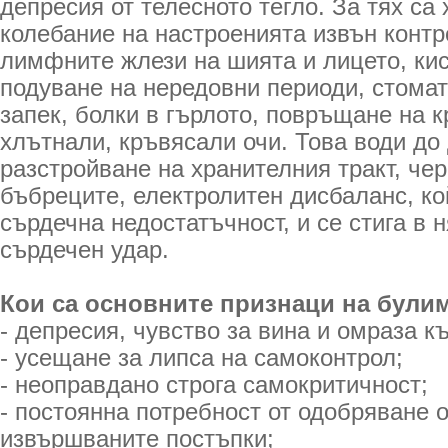
депресия от телесното тегло. За тях са
колебание на настроенията извън контр
лимфните жлези на шията и лицето, кис
подуване на нередовни периоди, стома
запек, болки в гърлото, повръщане на к
хлътнали, кръвясали очи. Това води до
разстройване на хранителния тракт, че
бъбреците, електролитен дисбаланс, ко
сърдечна недостатъчност, и се стига в 
сърдечен удар.
Кои са основните признаци на були
- депресия, чувство за вина и омраза к
- усещане за липса на самоконтрол;
- неоправдано строга самокритичност;
- постоянна потребност от одобряване о
извършваните постъпки;