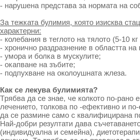
- нарушена представа за нормата на со
За тежката булимия, която изисква ста
характерни:
- колебания в теглото на тялото (5-10 кг
- хронично раздразнение в областта на 
- умора и болка в мускулите;
- окапване на зъбите;
- подпухване на околоушната жлеза.
Как се лекува булимията?
Трябва да се знае, че колкото по-рано 
лечението, толкова по -ефективно и по-
да се размине само с квалифицирана п
Най-добри резултати дава съчетаванет
(индивидуална и семейна), диетотерап