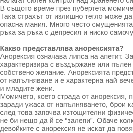
налагат силен контрол над храненето си
В същото време през пубертета момиче
Така страхът от излишно тегло може да
опасна мания. Много често смущенията
ръка за ръка с депресия и ниско самоч
Какво представлява анорексията?
Анорексия означава липса на апетит. З
характеризира с въздържане или пълен 
собствено желание. Анорексията предс
от напълняване и е характерна най-веч
и младите жени.
Момичето, което страда от анорексия, п
заради ужаса от напълняването, брои к
след това започва изтощителни физиче
не би нещо да й се “залепи”. Обаче колк
девойките с анорексия не искат да повя