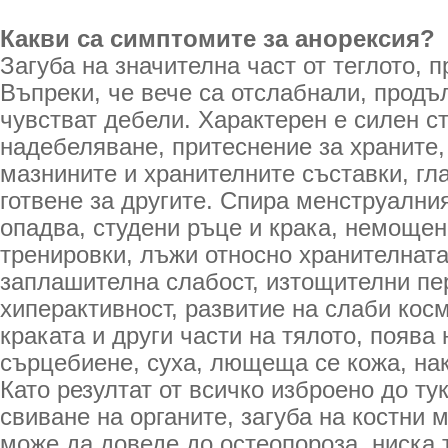
Какви са симптомите за анорексия?
Загуба на значителна част от теглото, 
Въпреки, че вече са отслабнали, продъ
чувстват дебели. Характерен е силен ст
надебеляване, притеснение за храните,
мазнините и хранителните съставки, гл
готвене за другите. Спира менструалния
опадва, студени ръце и крака, немощен
тренировки, лъжи относно хранителната
заплашителна слабост, изтощителни пе
хиперактивност, развитие на слаби косм
краката и други части на тялото, поява 
сърцебиене, суха, лющеща се кожа, на
Като резултат от всичко изброено до ту
свиване на органите, загуба на костни 
може да доведе до остеопороза, ниска 