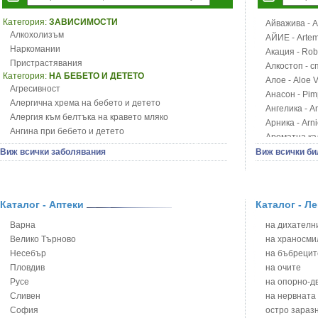
Категория:
ЗАВИСИМОСТИ
Айважива - Al
Алкохолизъм
АЙИЕ - Artemi
Наркомании
Акация - Rob
Пристрастявания
Алкостоп - с
Категория:
НА БЕБЕТО И ДЕТЕТО
Алое - Aloe 
Агресивност
Анасон - Pim
Алергична хрема на бебето и детето
Ангелика - An
Алергия към белтъка на кравето мляко
Арника - Arn
Ангина при бебето и детето
Ароматна кал
Анемия при бебето и детето
Арония - So
Виж всички заболявания
Виж всички би
Апетит - пълни деца
Бабини зъби -
Аромотерапия и децата
Билки за ба
Безапетитие при бебето и детето
Блатен аир -
Бронхиална астма при бебето и детето
Каталог - Аптеки
Каталог - Л
Блатен тъжни
Бронхит и пневмония при деца
Блян
Варна
на дихателни
Варицела
Бобови шушул
Велико Търново
на храносми
Висока температура на бебето и детето
Божур - Paeo
Несебър
на бъбрецит
Възпаление на ушите на бебето и детето
Борови връхче
Пловдив
на очите
Глисти
Босилек - Oc
Русе
на опорно-д
Грижа за пъпа на новороденото
Брей - Tamu
Сливен
на нервната
Грип при бебето и детето
Брош - Rubia 
София
остро зараз
Гърч