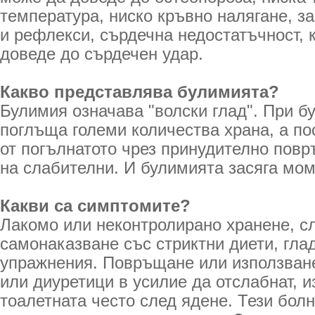
температура, ниско кръвно налягане, 
и рефлекси, сърдечна недостатъчност, 
доведе до сърдечен удар.
Какво представлява булимията?
Булимия означава "волски глад". При 
поглъща големи количества храна, а п
от погълнатото чрез принудително пов
на слабителни. И булимията засяга мом
Какви са симптомите?
Лакомо или неконтролирано хранене, с
самонаказване със стриктни диети, гла
упражнения. Повръщане или използван
или диуретици в усилие да отслабнат, 
тоалетната често след ядене. Тези болн