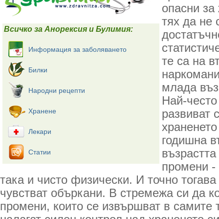
опасни за
тях да не
Всичко за Анорексия и Булимия:
достатъчн
статистиче
Информация за заболяването
те са на в
Билки
наркомани
млада въз
Народни рецепти
Най-често
Хранене
развиват 
храненето
Лекари
годишна въ
възрастта
Статии
промени -
така и чисто физически. И точно тогав
чувстват объркани. В стремежа си да к
промени, които се извършват в самите 