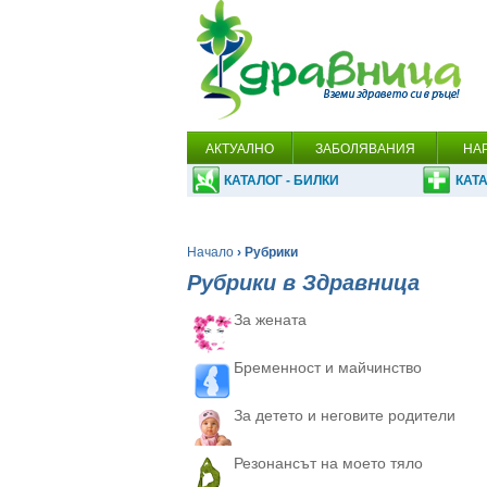
АКТУАЛНО
ЗАБОЛЯВАНИЯ
НА
КАТАЛОГ - БИЛКИ
КАТА
Начало
› Рубрики
Рубрики в Здравница
За жената
Бременност и майчинство
За детето и неговите родители
Резонансът на моето тяло