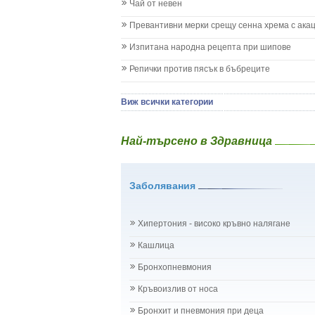
Кашлица при бебето и детето
Чай от невен
Коклюш при бебето и детето
Превантивни мерки срещу сенна хрема с ака
Колики
Менингит
Изпитана народна рецепта при шипове
Млечни зъби
Репички против пясък в бъбреците
Млечница
Морбили
Нощно напикаване - енуреза
Виж всички категории
Отит
Отравяне
Най-търсено в Здравница
Плач
Подсичане
Проблеми в пикочните пътища и бъбреците
Заболявания
Проблеми с очите на бебето и детето
Разстройство - диария при бебето и детето
Рахит
Хипертония - високо кръвно налягане
Рубеола
Температура - висока
Кашлица
Травми на бебето и детето
Бронхопневмония
Хрема при бебето и детето
Категория:
НА БЪБРЕЦИТЕ И ОТДЕЛИТЕЛНАТ
Кръвоизлив от носа
Бъбреци
Бъбречна поликистоза
Бронхит и пневмония при деца