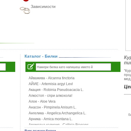
Зависимости
Каталог - Билки
Ку
пи
"Ку
про
Айважива - Alcanna tinctoria
мед,
АЙИЕ - Artemisia argyi Levl
Цен
Акация - Robinia Pseudoacacia L.
Алкостоп - спри алкохола!
Алое - Aloe Vera
Анасон - Pimpinela Anisum L.
Ангелика - Angelica Archangelica L.
Б
Арника - Arnica montana L.
Ароматна кализия - Callisia Fragans
Арония - Sorbus melanocorpa