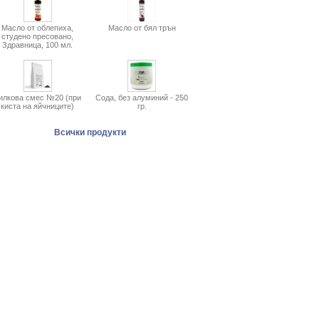
Масло от облепиха,
Масло от бял трън
студено пресовано,
Здравница, 100 мл.
илкова смес №20 (при
Сода, без алуминий - 250
киста на яйчниците)
гр.
Всички продукти