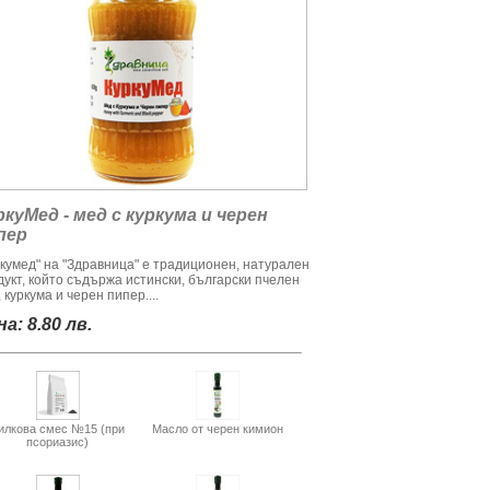
ркуМед - мед с куркума и черен
пер
ркумед" на "Здравница" е традиционен, натурален
дукт, който съдържа истински, български пчелен
 куркума и черен пипер....
а: 8.80 лв.
илкова смес №15 (при
Масло от черен кимион
псориазис)