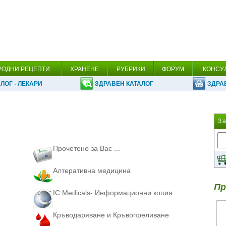
РОДНИ РЕЦЕПТИ
ХРАНЕНЕ
РУБРИКИ
ФОРУМ
КОНСУ
ЛОГ - ЛЕКАРИ
ЗДРАВЕН КАТАЛОГ
ЗДРА
З
Прочетено за Вас ...
Алтеративна медицина
Пр
IC Medicals- Информационни копия
Кръводаряване и Кръвопреливане