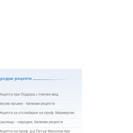
ародни рецепти
Рецепта при Подагра с пчелен мед
Високо кръвно - билкови рецепти
Рецепта за отслабване на проф. Мермерски
Кашлица – народни, билкови рецепти
Рецепта на проф. д-р Петър Манолов при