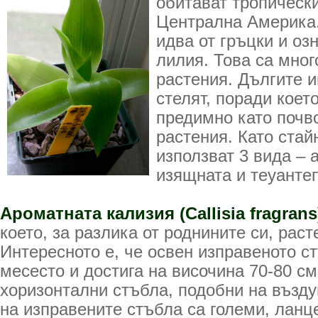
обитават тропическ
Централна Америка.
идва от гръцки и оз
лилия. Това са мно
растения. Дългите и
стелят, поради коет
предимно като почв
растения. Като стай
използват 3 вида – 
изящната и теуантеп
Ароматната кализия (Callisia fragran
което, за разлика от роднините си, раст
Интересното е, че освен изправеното ст
месесто и достига на височина 70-80 см
хоризонтални стъбла, подобни на възду
на изправените стъбла са големи, ланц