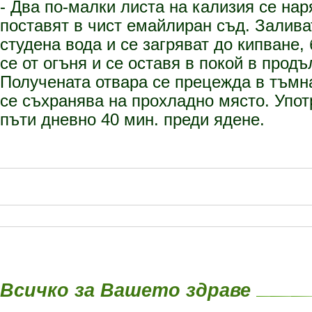
- Два по-малки листа на кализия се нар
поставят в чист емайлиран съд. Залива
студена вода и се загряват до кипване,
се от огъня и се оставя в покой в продъ
Получената отвара се прецежда в тъмн
се съхранява на прохладно място. Употр
пъти дневно 40 мин. преди ядене.
Всичко за Вашето здраве