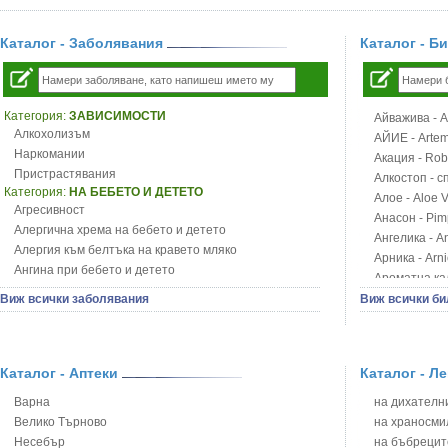
Каталог - Заболявания
Каталог - Б
Категория:
ЗАВИСИМОСТИ
Айважива - Al
Алкохолизъм
АЙИЕ - Artemi
Наркомании
Акация - Rob
Пристрастявания
Алкостоп - с
Категория:
НА БЕБЕТО И ДЕТЕТО
Алое - Aloe 
Агресивност
Анасон - Pim
Алергична хрема на бебето и детето
Ангелика - An
Алергия към белтъка на кравето мляко
Арника - Arn
Ангина при бебето и детето
Ароматна кал
Анемия при бебето и детето
Арония - So
Виж всички заболявания
Виж всички би
Апетит - пълни деца
Бабини зъби -
Аромотерапия и децата
Билки за ба
Безапетитие при бебето и детето
Блатен аир -
Бронхиална астма при бебето и детето
Каталог - Аптеки
Каталог - Л
Блатен тъжни
Бронхит и пневмония при деца
Блян
Варна
на дихателни
Варицела
Бобови шушул
Велико Търново
на храносми
Висока температура на бебето и детето
Божур - Paeo
Несебър
на бъбрецит