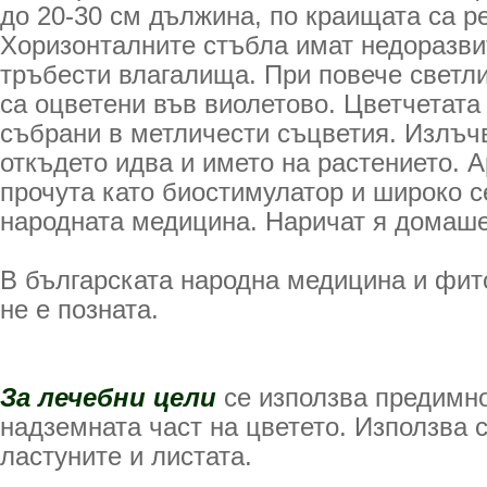
до 20-30 см дължина, по краищата са р
Хоризонталните стъбла имат недоразви
тръбести влагалища. При повече светли
са оцветени във виолетово. Цветчетата 
събрани в метличести съцветия. Излъч
откъдето идва и името на растението. 
прочута като биостимулатор и широко с
народната медицина. Наричат я домаш
В българската народна медицина и фит
не е позната.
За лечебни цели
се използва предимно
надземната част на цветето. Използва с
ластуните и листата.