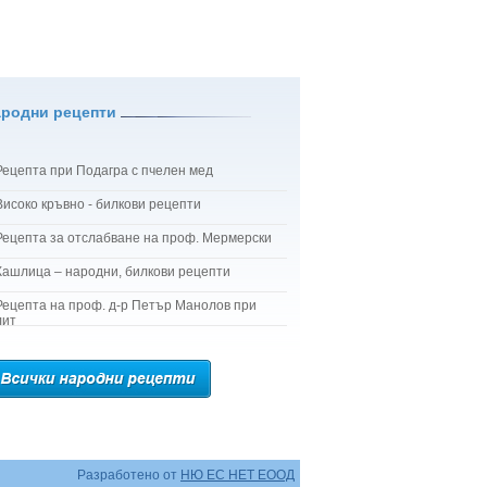
ародни рецепти
Рецепта при Подагра с пчелен мед
Високо кръвно - билкови рецепти
Рецепта за отслабване на проф. Мермерски
Кашлица – народни, билкови рецепти
Рецепта на проф. д-р Петър Манолов при
лит
Разработено от
НЮ ЕС НЕТ ЕООД