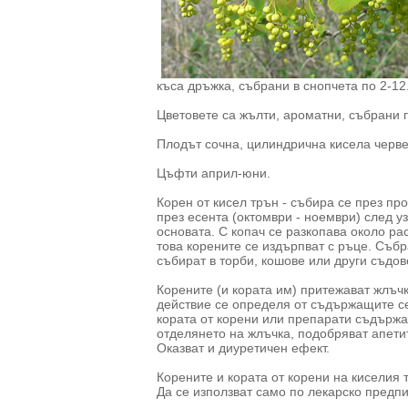
къса дръжка, събрани в снопчета по 2-12
Цветовете са жълти, ароматни, събрани п
Плодът сочна, цилиндрична кисела червен
Цъфти април-юни.
Корен от кисел трън - събира се през пр
през есента (октомври - ноември) след у
основата. С копач се разкопава около ра
това корените се издърпват с ръце. Събр
събират в торби, кошове или други съдов
Корените (и кората им) притежават жлъч
действие се определя от съдържащите се
кората от корени или препарати съдържа
отделянето на жлъчка, подобряват апети
Оказват и диуретичен ефект.
Корените и кората от корени на киселия
Да се използват само по лекарско предп