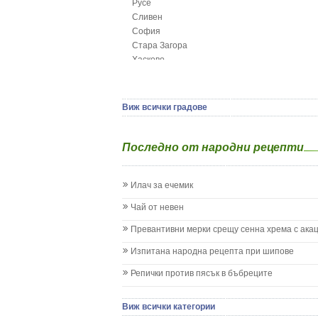
Русе
Глисти
Сливен
Грижа за пъпа на новороденото
София
Грип при бебето и детето
Стара Загора
Гърч
Хасково
Да отгледам и възпитам детето си
Ямбол
Детска церебрална парализа
Детски аутизъм
Детски диабет
Виж всички градове
Екземи при деца
Епилепсия при деца
Последно от народни рецепти
Жълтеница
Запек на бебето и детето
Заушка
Илач за ечемик
Имунизационен календар
Кашлица при бебето и детето
Чай от невен
Коклюш при бебето и детето
Превантивни мерки срещу сенна хрема с ака
Колики
Менингит
Изпитана народна рецепта при шипове
Млечни зъби
Репички против пясък в бъбреците
Млечница
Морбили
Нощно напикаване - енуреза
Виж всички категории