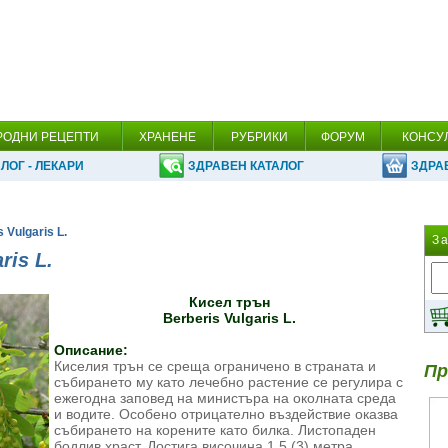
РОДНИ РЕЦЕПТИ
ХРАНЕНЕ
РУБРИКИ
ФОРУМ
КОНСУ
ЛОГ - ЛЕКАРИ
ЗДРАВЕН КАТАЛОГ
ЗДРА
 Vulgaris L.
З
ris L.
Кисел трън
Berberis Vulgaris L.
Описание:
Киселия трън се среща ограничено в страната и
Пр
събирането му като лечебно растение се регулира с
ежегодна заповед на министъра на околната среда
и водите. Особено отрицателно въздействие оказва
събирането на корените като билка. Листопаден
бодлив храст. Достига височина 1,5 (3) метра.