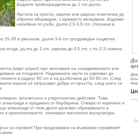
Бодлите тройноразделени до 2 cm дълги.
Листата са прости, овални или широко елиптични до
обратно яйцевидни, с мрежесто жилкуване, бодливо
назъбени по ръба, дълги 2,5-5,5 cm, стеснени в
.
о 15-30 в увиснали, дълги 3-6 cm гроздовидни съцветия.
а ягода, дълга до 1 cm, широка до 0,5 cm, с по 2-3 семена.
Ди
кр
олетта (март-април) при започване на сокодвижението или
зряване на плодовете. Надземните части се изрязват до
Диа
стението в радиус 50 cm и на дълбочина до 50-60 cm. След
кръ
аните корени се изтръскват добре от пръстта, след което се
веще
е.
Цен
котворно, жлъчегонно и утеротонично действие. Това
 алкалоиди и предимно от берберина. Отвара от корените и
щи алкалоиди от тези дроги засилват образуването и
та и храносмилането, тонизират маточната мускулатура.
Со
 трън са отровни! При предозиране са възможни отравяния!
исание.