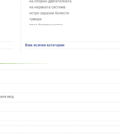
на опорно-двигателната
Босилек - Ocimum Basillicum
на нервната система
Брей - Tamus Communis
остро заразни болести
Брош - Rubia tinctorum L.
тумори
Бръшлян - Hedera helix L.
през бременността
Бряст - Ulmus
на сърцето и кръвоносните съдове
Бушменски отровен храст - Acokanthera oppositifolia
на устната кухина
Бял имел - Viscum album L.
сексуални проблеми
Виж всички категории
Бял оман - Inula Helenium L.
на половите органи
Бял Равнец - Achillea Millefolium L.
зависимости
Бял трън - Silybum Marianum L.
на жлезите с вътрешна секреция
Бяла бреза - Betula pendula
паразитни болести
Бяла върба - Salix Аlba
на бебето и детето
Великденче - Veronica
на кожата и венерически
Ветрогон - Eryngium Campestre
други
Вечнозелен кипарис
Вишна - Prunus cerasus L.
циев мед
Водна детелина - Menyanthes trifoliata L.
Водно Пипериче - Polygonum Hydropiper L.
Волски език - Asplenium scolopendrium
Врабчови чревца - Stellaria media L.
Вратига - Tanacetrum Vulgare
Върбинка - Verbena Officinalis L.