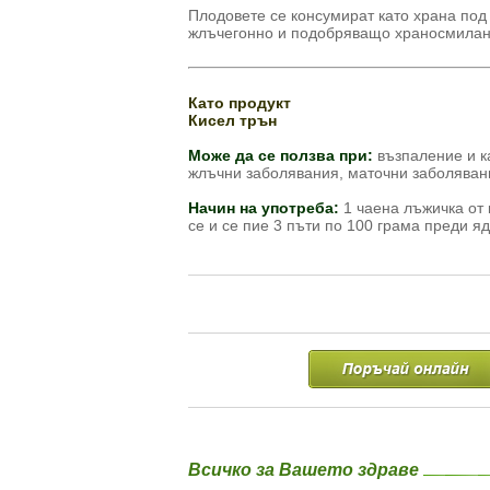
Плодовете се консумират като храна под 
жлъчегонно и подобряващо храносмилан
Като продукт
Кисел трън
Може да се ползва при:
възпаление и к
жлъчни заболявания, маточни заболявани
Начин на употреба:
1 чаена лъжичка от 
се и се пие 3 пъти по 100 грама преди я
Всичко за Вашето здраве