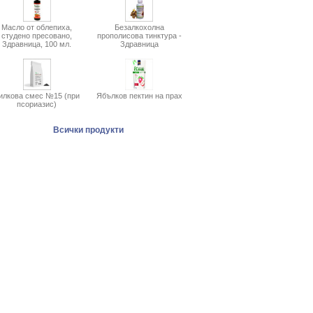
Масло от облепиха,
Безалкохолна
студено пресовано,
прополисова тинктура -
Здравница, 100 мл.
Здравница
илкова смес №15 (при
Ябълков пектин на прах
псориазис)
Всички продукти