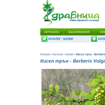
АКТУАЛНО
ЗАБОЛЯВАНИЯ
НА
КАТАЛОГ - БИЛКИ
КАТА
Начало
›
Каталог
›
Билки
› Кисел трън - Berberis
Кисел трън - Berberis Vulga