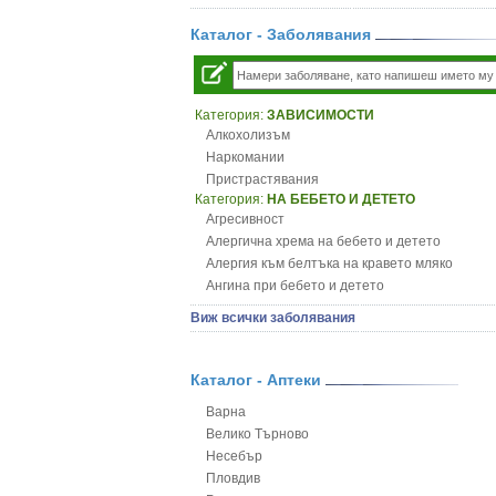
Каталог - Заболявания
Категория:
ЗАВИСИМОСТИ
Алкохолизъм
Наркомании
Пристрастявания
Категория:
НА БЕБЕТО И ДЕТЕТО
Агресивност
Алергична хрема на бебето и детето
Алергия към белтъка на кравето мляко
Ангина при бебето и детето
Анемия при бебето и детето
Виж всички заболявания
Апетит - пълни деца
Аромотерапия и децата
Безапетитие при бебето и детето
Каталог - Аптеки
Бронхиална астма при бебето и детето
Варна
Бронхит и пневмония при деца
Велико Търново
Варицела
Несебър
Висока температура на бебето и детето
Пловдив
Възпаление на ушите на бебето и детето