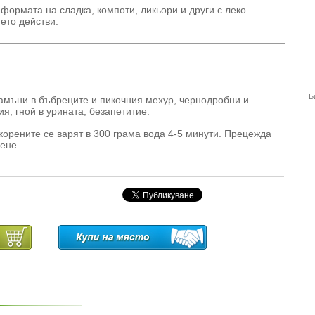
формата на сладка, компоти, ликьори и други с леко
ето действи.
Б
амъни в бъбреците и пикочния мехур, чернодробни и
я, гной в урината, безапетитие.
корените се варят в 300 грама вода 4-5 минути. Прецежда
дене.