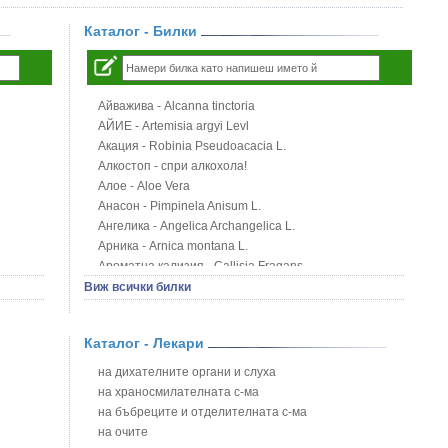
Каталог - Билки
Айважива - Alcanna tinctoria
АЙИЕ - Artemisia argyi Levl
Акация - Robinia Pseudoacacia L.
Алкостоп - спри алкохола!
Алое - Aloe Vera
Анасон - Pimpinela Anisum L.
Ангелика - Angelica Archangelica L.
Арника - Arnica montana L.
Ароматна кализия - Callisia Fragans
Арония - Sorbus melanocorpa
Виж всички билки
Бабини зъби - Tribulus terrestris
Билки за бани при хемороиди
Каталог - Лекари
Блатен аир - Acorus calamus L.
Блатен тъжник - Spirea ulmaria L.
на дихателните органи и слуха
Блян
на храносмилателната с-ма
Бобови шушулки - Phaseolus Vulgaris L.
на бъбреците и отделителната с-ма
Божур - Paeonia Decora
на очите
Борови връхчета - Pinus sylvestris