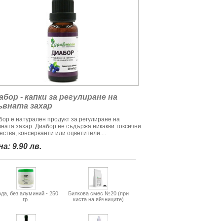
абор - капки за регулиране на
ъвната захар
бор е натурален продукт за регулиране на
вната захар. Диабор не съдържа никакви токсични
ства, консерванти или оцветители....
а: 9.90 лв.
да, без алуминий - 250
Билкова смес №20 (при
гр.
киста на яйчниците)