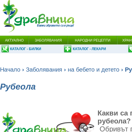
АКТУАЛНО
ЗАБОЛЯВАНИЯ
НАРОДНИ РЕЦЕПТИ
ХРАН
КАТАЛОГ - БИЛКИ
КАТАЛОГ - ЛЕКАРИ
Начало
›
Заболявания
›
на бебето и детето
› Р
Рубеола
Какви са 
рубеола?
Обривът п