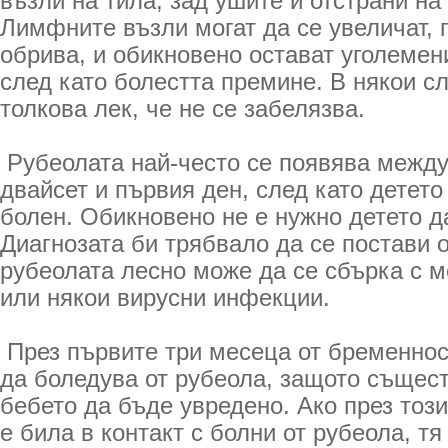
възли на тила, зад ушите и отстрани на
Лимфните възли могат да се увеличат, 
обрива, и обикновено остават уголемен
след като болестта премине. В някои с
толкова лек, че не се забелязва.
Рубеолата най-често се появява между
двайсет и първия ден, след като детето 
болен. Обикновено не е нужно детето д
Диагнозата би трябвало да се постави 
рубеолата лесно може да се сбърка с м
или някои вирусни инфекции.
През първите три месеца от бременнос
да боледува от рубеола, защото същес
бебето да бъде увредено. Ако през тоз
е била в контакт с болни от рубеола, т