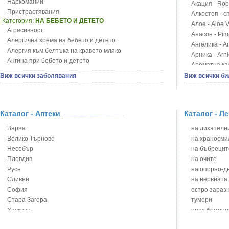
Наркомании
Акация - Rob
Пристрастявания
Алкостоп - с
Категория:
НА БЕБЕТО И ДЕТЕТО
Алое - Aloe 
Агресивност
Анасон - Pim
Алергична хрема на бебето и детето
Ангелика - An
Алергия към белтъка на кравето мляко
Арника - Arn
Ангина при бебето и детето
Ароматна кал
Анемия при бебето и детето
Арония - So
Виж всички заболявания
Виж всички би
Апетит - пълни деца
Бабини зъби -
Аромотерапия и децата
Билки за ба
Безапетитие при бебето и детето
Блатен аир -
Бронхиална астма при бебето и детето
Каталог - Аптеки
Каталог - Л
Блатен тъжни
Бронхит и пневмония при деца
Блян
Варна
на дихателни
Варицела
Бобови шушул
Велико Търново
на храносми
Висока температура на бебето и детето
Божур - Paeo
Несебър
на бъбрецит
Възпаление на ушите на бебето и детето
Борови връхче
Пловдив
на очите
Глисти
Босилек - Oc
Русе
на опорно-д
Грижа за пъпа на новороденото
Брей - Tamu
Сливен
на нервната
Грип при бебето и детето
Брош - Rubia 
София
остро зараз
Гърч
Бръшлян - He
Стара Загора
тумори
Да отгледам и възпитам детето си
Бряст - Ulmu
Хасково
през бремен
Детска церебрална парализа
Бушменски от
Ямбол
на сърцето 
Детски аутизъм
Бял имел - V