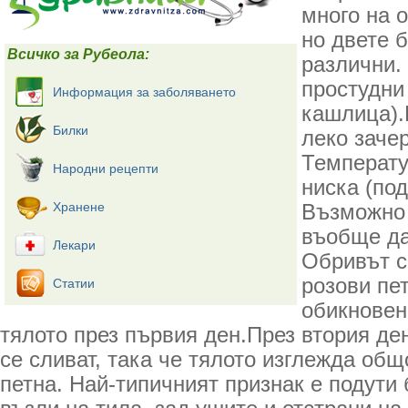
много на 
но двете 
Всичко за Рубеола:
различни.
простудни
Информация за заболяването
кашлица).
Билки
леко заче
Температу
Народни рецепти
ниска (под
Хранене
Възможно 
въобще да
Лекари
Обривът с
розови пет
Статии
обикновен
тялото през първия ден.През втория де
се сливат, така че тялото изглежда общ
петна. Най-типичният признак е подут