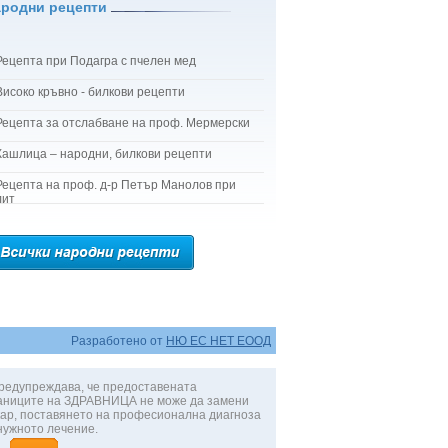
ародни рецепти
Рецепта при Подагра с пчелен мед
Високо кръвно - билкови рецепти
Рецепта за отслабване на проф. Мермерски
Кашлица – народни, билкови рецепти
Рецепта на проф. д-р Петър Манолов при
лит
Разработено от
НЮ ЕС НЕТ ЕООД
редупреждава, че предоставената
аниците на ЗДРАВНИЦА не може да замени
ар, поставянето на професионална диагноза
нужното лечение.