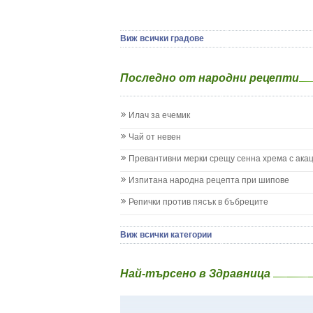
Ямбол
Детска церебрална парализа
Детски аутизъм
Детски диабет
Виж всички градове
Екземи при деца
Епилепсия при деца
Последно от народни рецепти
Жълтеница
Запек на бебето и детето
Заушка
Илач за ечемик
Имунизационен календар
Кашлица при бебето и детето
Чай от невен
Коклюш при бебето и детето
Превантивни мерки срещу сенна хрема с ака
Колики
Менингит
Изпитана народна рецепта при шипове
Млечни зъби
Репички против пясък в бъбреците
Млечница
Морбили
Нощно напикаване - енуреза
Виж всички категории
Отит
Отравяне
Най-търсено в Здравница
Плач
Подсичане
Проблеми в пикочните пътища и бъбреците