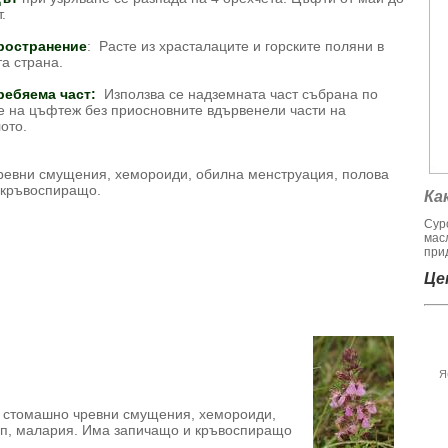
.
ространение
: Расте из храсталаците и горските поляни в
а страна.
ребяема част:
Използва се надземната част събрана по
е на цъфтеж без приосновните вдървенели части на
ото.
ревни смущения, хемороиди, обилна менструация, полова
и кръвоспиращо.
Ка
Сур
мас
при
Цен
Я
 стомашно чревни смущения, хемороиди,
рип, малария. Има запичащо и кръвоспиращо