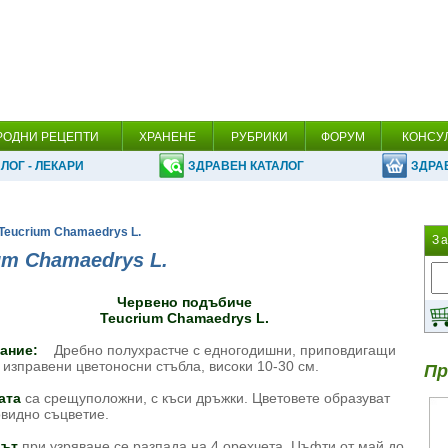
РОДНИ РЕЦЕПТИ
ХРАНЕНЕ
РУБРИКИ
ФОРУМ
КОНСУ
ЛОГ - ЛЕКАРИ
ЗДРАВЕН КАТАЛОГ
ЗДРА
 Teucrium Chamaedrys L.
З
um Chamaedrys L.
Червено подъбиче
Teucrium Chamaedrys L.
сание:
Дребно полухрастче с едногодишни, приповдигащи
 изправени цветоносни стъбла, високи 10-30 см.
Пр
ата
са срещуположни, с къси дръжки. Цветовете образуват
овидно съцветие.
ът
при узряване се разпада на 4 орехчета. Цъфти от май до