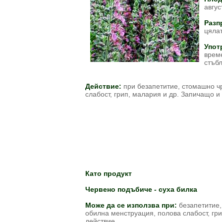
август
Разп
цялат
Упот
врем
стъбл
Действие:
при безапетитие, стомашно ч
слабост, грип, малария и др. Запичащо 
Като продукт
Червено подъбиче - суха билка
Може да се използва при:
безапетитие,
обилна менструация, полова слабост, г
действие.