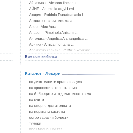
Айважива - Alcanna tinctoria
АЙИЕ - Artemisia argyi Levl
Акация - Robinia Pseudoacacia L.
Алкостоп - спри алкохола!
Алое - Aloe Vera
Анасон - Pimpinela Anisum L.
Ангелика - Angelica Archangelica L.
Арника - Arnica montana L.
Ароматна кализия - Callisia Fragans
Арония - Sorbus melanocorpa
Виж всички билки
Бабини зъби - Tribulus terrestris
Билки за бани при хемороиди
Каталог - Лекари
Блатен аир - Acorus calamus L.
Блатен тъжник - Spirea ulmaria L.
на дихателните органи и слуха
Блян
на храносмилателната с-ма
Бобови шушулки - Phaseolus Vulgaris L.
на бъбреците и отделителната с-ма
Божур - Paeonia Decora
на очите
Борови връхчета - Pinus sylvestris
на опорно-двигателната
Босилек - Ocimum Basillicum
на нервната система
Брей - Tamus Communis
остро заразни болести
Брош - Rubia tinctorum L.
тумори
Бръшлян - Hedera helix L.
през бременността