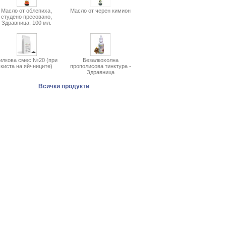
Масло от облепиха,
Масло от черен кимион
студено пресовано,
Здравница, 100 мл.
илкова смес №20 (при
Безалкохолна
киста на яйчниците)
прополисова тинктура -
Здравница
Всички продукти