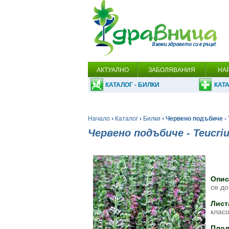
АКТУАЛНО
ЗАБОЛЯВАНИЯ
НА
КАТАЛОГ - БИЛКИ
КАТА
Начало
›
Каталог
›
Билки
› Червено подъбиче -
Червено подъбиче - Teucri
Опи
се до
Лист
клас
Плод