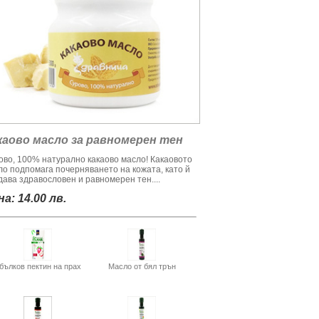
каово масло за равномерен тен
ово, 100% натурално какаово масло! Какаовото
ло подпомага почерняването на кожата, като й
дава здравословен и равномерен тен....
а: 14.00 лв.
бълков пектин на прах
Масло от бял трън