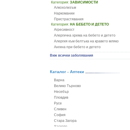
Категория:
ЗАВИСИМОСТИ
Алкохолизъм
Наркомании
Пристрастявания
Категория:
НА БЕБЕТО И ДЕТЕТО
Агресивност
Алергична хрема на бебето и детето
Алергия към белтъка на кравето мляко
Ангина при бебето и детето
Анемия при бебето и детето
Виж всички заболявания
Апетит - пълни деца
Аромотерапия и децата
Безапетитие при бебето и детето
Каталог - Аптеки
Бронхиална астма при бебето и детето
Варна
Бронхит и пневмония при деца
Велико Търново
Варицела
Несебър
Висока температура на бебето и детето
Пловдив
Възпаление на ушите на бебето и детето
Русе
Глисти
Сливен
Грижа за пъпа на новороденото
София
Грип при бебето и детето
Стара Загора
Гърч
Хасково
Да отгледам и възпитам детето си