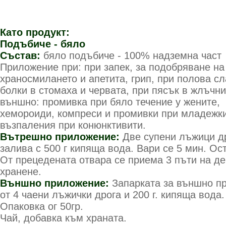
Като продукт:
Подъбиче - бяло
Състав:
бяло подъбиче - 100% надземна част
Приложение при:
при запек, за подобряване на
храносмилането и апетита, грип, при полова сл
болки в стомаха и червата, при пясък в жлъчни
външно: промивка при бяло течение у жените,
хемороиди, компреси и промивки при младежки
възпаления при конюнктивити.
Вътрешно приложение:
Две супени лъжици др
залива с 500 г кипяща вода. Вари се 5 мин. Ос
От прецедената отвара се приема 3 пъти на де
хранене.
Външно приложение:
Запарката за външно п
от 4 чаени лъжички дрога и 200 г. кипяща вода.
Опаковка ог 50гр.
Чай, добавка към храната.