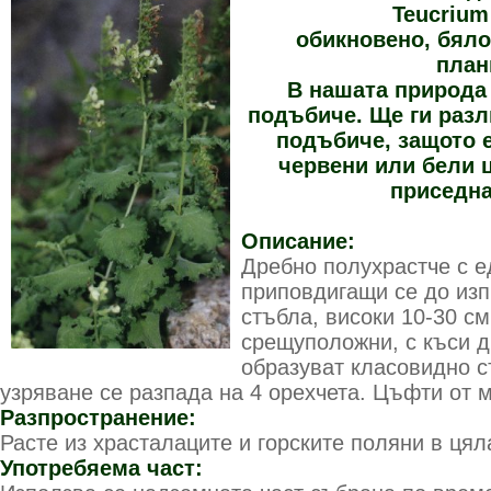
Teucrium
обикновено, бяло
план
В нашата природа 
подъбиче. Ще ги разл
подъбиче, защото е
червени или бели ц
приседна
Описание:
Дребно полухрастче с 
приповдигащи се до из
стъбла, високи 10-30 см
срещуположни, с къси д
образуват класовидно с
узряване се разпада на 4 орехчета. Цъфти от м
Разпространение:
Расте из храсталаците и горските поляни в цял
Употребяема част: