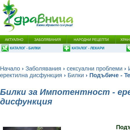
АКТУАЛНО
ЗАБОЛЯВАНИЯ
НАРОДНИ РЕЦЕПТИ
ХРАН
КАТАЛОГ - БИЛКИ
КАТАЛОГ - ЛЕКАРИ
Начало
›
Заболявания
›
сексуални проблеми
›
еректилна дисфункция
›
Билки
› Подъбиче - Te
Билки за Импотентност - ер
дисфункция
Под