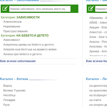
Каталог - Заболявания
Каталог - Б
Категория:
ЗАВИСИМОСТИ
Айважива - Al
Алкохолизъм
АЙИЕ - Artemi
Наркомании
Акация - Rob
Пристрастявания
Алкостоп - с
Категория:
НА БЕБЕТО И ДЕТЕТО
Алое - Aloe 
Агресивност
Анасон - Pim
Алергична хрема на бебето и детето
Ангелика - An
Алергия към белтъка на кравето мляко
Арника - Arn
Ангина при бебето и детето
Ароматна кал
Анемия при бебето и детето
Арония - So
Виж всички заболявания
Виж всички би
Апетит - пълни деца
Бабини зъби -
Аромотерапия и децата
Билки за ба
Безапетитие при бебето и детето
Блатен аир -
Бронхиална астма при бебето и детето
Каталог - Аптеки
Каталог - Л
Блатен тъжни
Бронхит и пневмония при деца
Блян
Варна
на дихателни
Варицела
Бобови шушул
Велико Търново
на храносми
Висока температура на бебето и детето
Божур - Paeo
Несебър
на бъбрецит
Възпаление на ушите на бебето и детето
Борови връхче
Пловдив
на очите
Глисти
Босилек - Oc
Русе
на опорно-д
Грижа за пъпа на новороденото