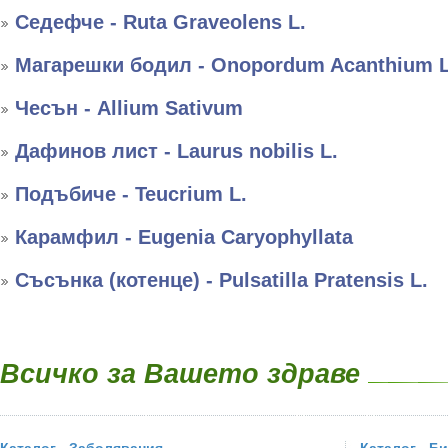
Седефче - Ruta Graveolens L.
Магарешки бодил - Onopordum Acanthium L
Чесън - Allium Sativum
Дафинов лист - Laurus nobilis L.
Подъбиче - Teucrium L.
Карамфил - Eugenia Caryophyllata
Съсънка (котенце) - Pulsatilla Pratensis L.
Всичко за Вашето здраве