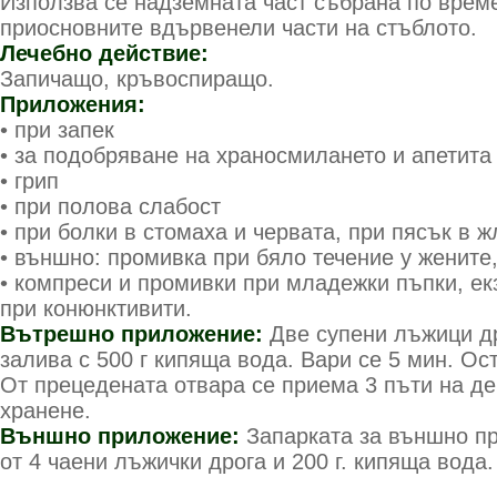
Използва се надземната част събрана по врем
приосновните вдървенели части на стъблото.
Лечебно действие:
Запичащо, кръвоспиращо.
Приложения:
• при запек
• за подобряване на храносмилането и апетита
• грип
• при полова слабост
• при болки в стомаха и червата, при пясък в 
• външно: промивка при бяло течение у жените
• компреси и промивки при младежки пъпки, ек
при конюнктивити.
Вътрешно приложение:
Две супени лъжици д
залива с 500 г кипяща вода. Вари се 5 мин. Ос
От прецедената отвара се приема 3 пъти на де
хранене.
Външно приложение:
Запарката за външно п
от 4 чаени лъжички дрога и 200 г. кипяща вода.