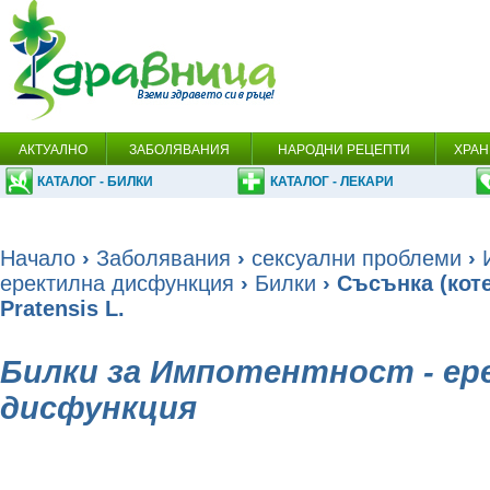
АКТУАЛНО
ЗАБОЛЯВАНИЯ
НАРОДНИ РЕЦЕПТИ
ХРАН
КАТАЛОГ - БИЛКИ
КАТАЛОГ - ЛЕКАРИ
Начало
›
Заболявания
›
сексуални проблеми
›
еректилна дисфункция
›
Билки
› Съсънка (котен
Pratensis L.
Билки за Импотентност - ер
дисфункция