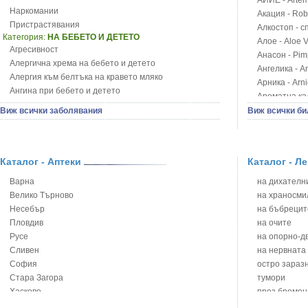
АЙИЕ - Artemi
Наркомании
Акация - Rob
Пристрастявания
Алкостоп - с
Категория:
НА БЕБЕТО И ДЕТЕТО
Алое - Aloe 
Агресивност
Анасон - Pim
Алергична хрема на бебето и детето
Ангелика - An
Алергия към белтъка на кравето мляко
Арника - Arn
Ангина при бебето и детето
Ароматна кал
Анемия при бебето и детето
Арония - So
Виж всички заболявания
Виж всички би
Апетит - пълни деца
Бабини зъби -
Аромотерапия и децата
Билки за ба
Безапетитие при бебето и детето
Блатен аир -
Бронхиална астма при бебето и детето
Каталог - Аптеки
Каталог - Л
Блатен тъжни
Бронхит и пневмония при деца
Блян
Варна
на дихателни
Варицела
Бобови шушул
Велико Търново
на храносми
Висока температура на бебето и детето
Божур - Paeo
Несебър
на бъбрецит
Възпаление на ушите на бебето и детето
Борови връхче
Пловдив
на очите
Глисти
Босилек - Oc
Русе
на опорно-д
Грижа за пъпа на новороденото
Брей - Tamu
Сливен
на нервната
Грип при бебето и детето
Брош - Rubia 
София
остро зараз
Гърч
Бръшлян - He
Стара Загора
тумори
Да отгледам и възпитам детето си
Бряст - Ulmu
Хасково
през бремен
Детска церебрална парализа
Бушменски от
Ямбол
на сърцето 