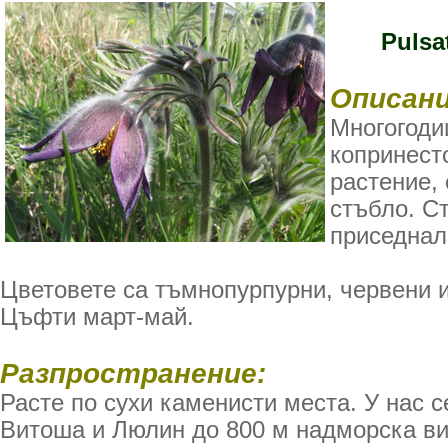
Pulsat
Описани
Многогоди
копринест
растение, 
стъбло. С
приседнал
Цветовете са тъмнопурпурни, червени 
Цъфти март-май.
Разпространение:
Расте по сухи каменисти места. У нас 
Витоша и Люлин до 800 м надморска ви