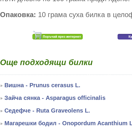
Опаковка:
10 грама суха билка в цело
Още подходящи билки
Вишна - Prunus cerasus L.
Зайча сянка - Asparagus officinalis
Седефче - Ruta Graveolens L.
Магарешки бодил - Onopordum Acanthium L