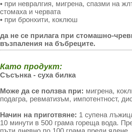
• при невралгия, мигрена, спазми на ж
стомаха и червата
• при бронхити, коклюш
да не се прилага при стомашно-чре
възпаления на бъбреците.
Като продукт:
Съсънка - суха билка
Може да се ползва при:
мигрена, кокл
подагра, ревматизъм, импотентност, ди
Начин на приготвяне:
1 супена лъжица
10 минути в 500 грама гореща вода. Пр
пъти дневно по 100 грама преди ядене.