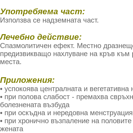
Употребяема част:
Използва се надземната част.
Лечебно действие:
Спазмолитичен ефект. Местно дразнещ
предизвикващо нахлуване на кръв към 
места.
Приложения:
• успокоява централната и вегетативна
• при полова слабост - премахва свръх
болезнената възбуда
• при оскъдна и нередовна менструация
• при хронично възпаление на половите
жената