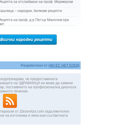
Рецепта за отслабване на проф. Мермерски
Кашлица – народни, билкови рецепти
Рецепта на проф. д-р Петър Манолов при
лит
Разработено от
НЮ ЕС НЕТ ЕООД
редупреждава, че предоставената
аниците на ЗДРАВНИЦА не може да замени
ар, поставянето на професионална диагноза
нужното лечение.
териали от Zdravnitza.com задължително
не на източника и линк към съответната