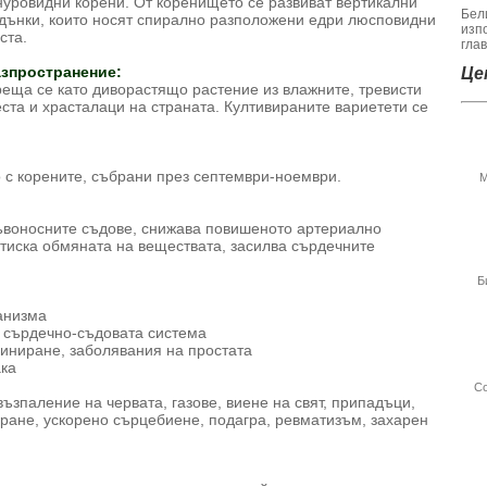
уровидни корени. От коренището се развиват вертикални
Бел
дънки, които носят спирално разположени едри люсповидни
изп
ста.
гла
зпространение:
Цен
еща се като диворастящо растение из влажните, тревисти
ста и храсталаци на страната. Култивираните вариетети се
 с корените, събрани през септември-ноември.
М
ъвоносните съдове, снижава повишеното артериално
отиска обмяната на веществата, засилва сърдечните
Б
ганизма
а сърдечно-съдовата система
риниране, заболявания на простата
ака
Со
ъзпаление на червата, газове, виене на свят, припадъци,
иране, ускорено сърцебиене, подагра, ревматизъм, захарен