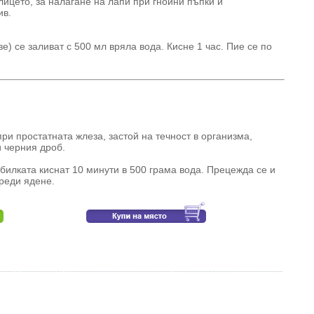
лицето, за налагане на лапи при гнойни пъпки и
ив.
ве) се заливат с 500 мл вряла вода. Кисне 1 час. Пие се по
ри простатната жлеза, застой на течност в организма,
 черния дроб.
билката киснат 10 минути в 500 грама вода. Прецежда се и
преди ядене.