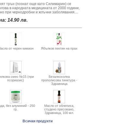
ият трън (познат още като Силимарин) се
олзва в народната медицината от 2000 години,
вно при чернодробни и жлъчни заболявания....
а: 14.90 лв.
асло от черен кимион
Ябълков пектин на прах
илкова смес №15 (при
Безалкохолна
псориазис)
прополисова тинктура -
Здравница
да, без алуминий - 250
Масло от облепиха,
гр.
студено пресовано,
Здравница, 100 мл.
Всички продукти