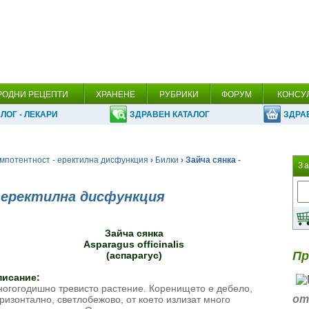
РОДНИ РЕЦЕПТИ
ХРАНЕНЕ
РУБРИКИ
ФОРУМ
КОНСУ
ЛОГ - ЛЕКАРИ
ЗДРАВЕН КАТАЛОГ
ЗДРА
мпотентност - еректилна дисфункция
›
Билки
› Зайча сянка -
З
 еректилна дисфункция
Зайча сянка
Asparagus officinalis
Пр
(аспарагус)
писание:
огогодишно тревисто растение. Коренището е дебело,
от
ризонтално, светлобежово, от което излизат много