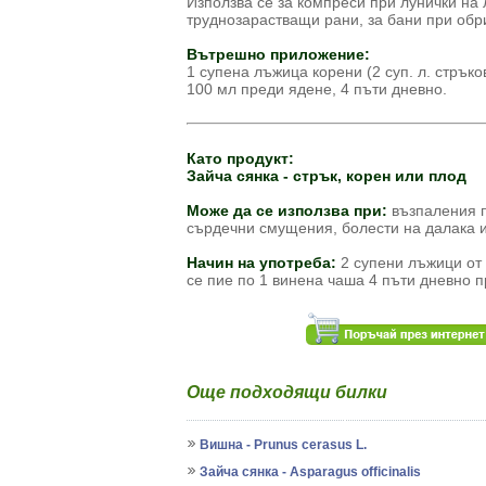
Използва се за компреси при лунички на 
труднозарастващи рани, за бани при обр
Вътрешно приложение:
1 супена лъжица корени (2 суп. л. стръко
100 мл преди ядене, 4 пъти дневно.
Като продукт:
Зайча сянка - стрък, корен или плод
Може да се използва при:
възпаления п
сърдечни смущения, болести на далака и
Начин на употреба:
2 супени лъжици от 
се пие по 1 винена чаша 4 пъти дневно 
Още подходящи билки
Вишна - Prunus cerasus L.
Зайча сянка - Asparagus officinalis