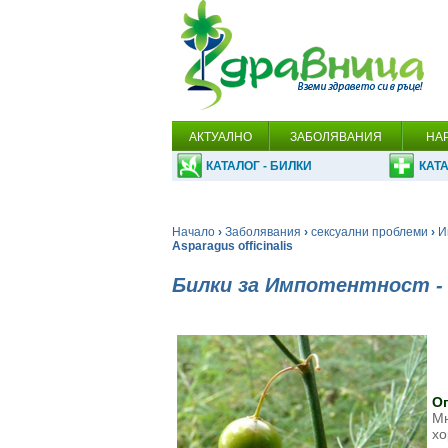
АКТУАЛНО
ЗАБОЛЯВАНИЯ
НА
КАТАЛОГ - БИЛКИ
КАТА
Начало
›
Заболявания
›
сексуални проблеми
›
И
Asparagus officinalis
Билки за Импотентност -
О
Мн
хо