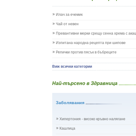
Запек на бебето и детето
Заушка
Илач за ечемик
Имунизационен календар
Кашлица при бебето и детето
Чай от невен
Коклюш при бебето и детето
Превантивни мерки срещу сенна хрема с ака
Колики
Менингит
Изпитана народна рецепта при шипове
Млечни зъби
Репички против пясък в бъбреците
Млечница
Морбили
Нощно напикаване - енуреза
Виж всички категории
Отит
Отравяне
Най-търсено в Здравница
Плач
Подсичане
Проблеми в пикочните пътища и бъбреците
Заболявания
Проблеми с очите на бебето и детето
Разстройство - диария при бебето и детето
Рахит
Хипертония - високо кръвно налягане
Рубеола
Температура - висока
Кашлица
Травми на бебето и детето