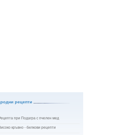
ародни рецепти
Рецепта при Подагра с пчелен мед
Високо кръвно - билкови рецепти