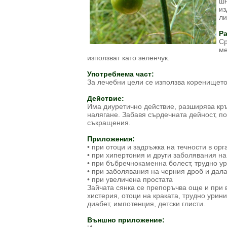
шн
из
ли
Ра
Ср
ме
използват като зеленчук.
Употребяема част:
За лечебни цели се използва коренището
Действие:
Има диуретично действие, разширява кр
налягане. Забавя сърдечната дейност, п
съкращения.
Приложения:
• при отоци и задръжка на течности в ор
• при хипертония и други заболявания н
• при бъбречнокаменна болест, трудно у
• при заболявания на черния дроб и дал
• при увеличена простата
Зайчата сянка се препоръчва още и при в
хистерия, отоци на краката, трудно урин
диабет, импотенция, детски глисти.
Външно приложение: