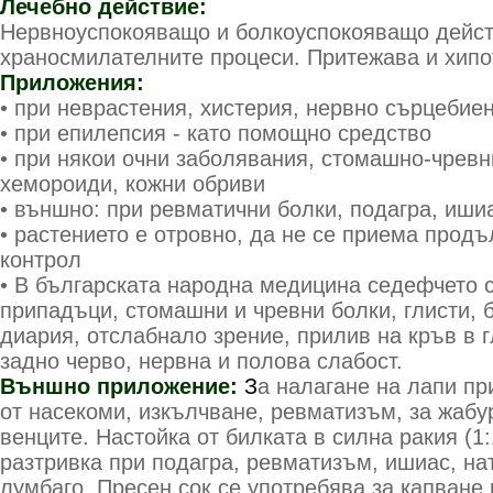
Лечебно действие:
Нервноуспокояващо и болкоуспокояващо дейст
храносмилателните процеси. Притежава и хипо
Приложения:
• при неврастения, хистерия, нервно сърцебиен
• при епилепсия - като помощно средство
• при някои очни заболявания, стомашно-чревн
хемороиди, кожни обриви
• външно: при ревматични болки, подагра, иши
• растението е отровно, да не се приема прод
контрол
• В българската народна медицина седефчето с
припадъци, стомашни и чревни болки, глисти, 
диария, отслабнало зрение, прилив на кръв в 
задно черво, нервна и полова слабост.
Външно приложение:
З
а налагане на лапи пр
от насекоми, изкълчване, ревматизъм, за жабу
венците. Настойка от билката в силна ракия (1
разтривка при подагра, ревматизъм, ишиас, на
лумбаго. Пресен сок се употребява за капване