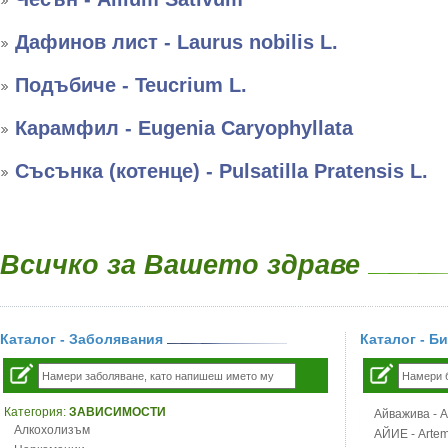
Дафинов лист - Laurus nobilis L.
Подъбиче - Teucrium L.
Карамфил - Eugenia Caryophyllata
Съсънка (котенце) - Pulsatilla Pratensis L.
Всичко за Вашето здраве
Каталог - Заболявания
Каталог - Б
Категория:
ЗАВИСИМОСТИ
Айважива - Al
Алкохолизъм
АЙИЕ - Artemi