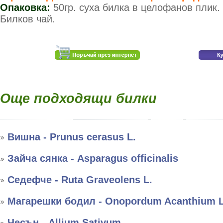
Опаковка:
50гр. суха билка в целофанов плик.
Билков чай.
Още подходящи билки
Вишна - Prunus cerasus L.
Зайча сянка - Asparagus officinalis
Седефче - Ruta Graveolens L.
Магарешки бодил - Onopordum Acanthium L
Чесън - Allium Sativum