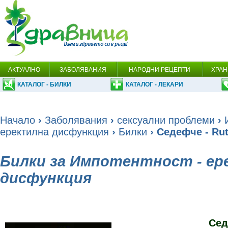
АКТУАЛНО
ЗАБОЛЯВАНИЯ
НАРОДНИ РЕЦЕПТИ
ХРАН
КАТАЛОГ - БИЛКИ
КАТАЛОГ - ЛЕКАРИ
Начало
›
Заболявания
›
сексуални проблеми
›
еректилна дисфункция
›
Билки
› Седефче - Rut
Билки за Импотентност - ер
дисфункция
Се