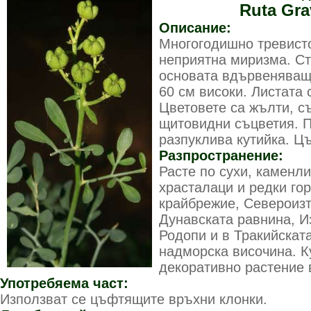
Ruta Gra
Описание:
Многогодишно тревисто
неприятна миризма. Ст
основата вдървеняващи
60 см високи. Листата
Цветовете са жълти, с
щитовидни съцветия. П
разпуклива кутийка. Цъ
Разпространение:
Расте по сухи, каменли
храсталаци и редки го
крайбрежие, Североизт
Дунавската равнина, И
Родопи и в Тракийскат
надморска височина. К
декоративно растение 
Употребяема част:
Използват се цъфтящите връхни клонки.