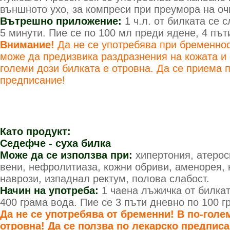
външното ухо, за компреси при преумора на оч
Вътрешно приложение:
1 ч.л. от билката се 
5 минути. Пие се по 100 мл преди ядене, 4 път
Внимание!
Да не се употребява при бременнос
може да предизвика раздразнения на кожата и с
големи дози билката е отровна. Да се приема 
предписание!
Като продукт:
Седефче - суха билка
Може да се използва при:
хипертония, атерос
вени, нефролитиаза, кожни обриви, аменорея, 
наврози, изпаднал ректум, полова слабост.
Начин на употреба:
1 чаена лъжичка от билкат
400 грама вода. Пие се 3 пъти дневно по 100 г
Да не се употребява от бременни! В по-голе
отровна! Да се ползва по лекарско предписа