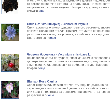
Мумио — илирийска смола. Мумиото е древен «чудотворен 
от векове го наричат «кръвта на планината». Това вещест
лекуване на различни недъзи. Намират в труднодостъпни з
висулки,
още
Синя жлъчка(цикория) - Cichorium Intybus
Синята жлъчка е многогодишно тревисто растение, високо 
покрито с власинки стъбло. Приземните листа също са пок
разположени във вид на розетка, а стъблените са продъл
Цветовете са не
още
Червена боровинка - Vaccinium vitis-idaea L.
Вечнозелен малък полухраст, висок до 40 см, с изправено 
целокрайни, кожести, отгоре тъмнозелени, отдолу светло
звънчевидни, бледорозови и са събрани в групи. Плодовет
Цъфти п
още
Шипка - Rosa Canina
Храст с прави или извити стъбла, стигащи на дължина до 3
сърповидно извити шипове. Цветоносните стъбла понякога
или бели. Плодчетата са едносеменни орехчета, затворени
разраства и об
още