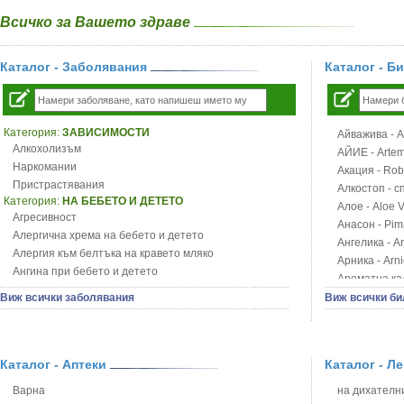
Всичко за Вашето здраве
Каталог - Заболявания
Каталог - Б
Категория:
ЗАВИСИМОСТИ
Айважива - Al
Алкохолизъм
АЙИЕ - Artemi
Наркомании
Акация - Rob
Пристрастявания
Алкостоп - с
Категория:
НА БЕБЕТО И ДЕТЕТО
Алое - Aloe 
Агресивност
Анасон - Pim
Алергична хрема на бебето и детето
Ангелика - An
Алергия към белтъка на кравето мляко
Арника - Arn
Ангина при бебето и детето
Ароматна кал
Анемия при бебето и детето
Арония - So
Виж всички заболявания
Виж всички би
Апетит - пълни деца
Бабини зъби -
Аромотерапия и децата
Билки за ба
Безапетитие при бебето и детето
Блатен аир -
Бронхиална астма при бебето и детето
Каталог - Аптеки
Каталог - Л
Блатен тъжни
Бронхит и пневмония при деца
Блян
Варна
на дихателни
Варицела