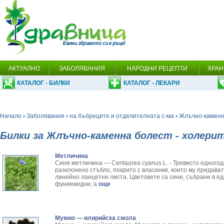
АКТУАЛНО
ЗАБОЛЯВАНИЯ
НАРОДНИ РЕЦЕПТИ
ХРАН
КАТАЛОГ - БИЛКИ
КАТАЛОГ - ЛЕКАРИ
Начало
›
Заболявания
›
на бъбреците и отделителната с-ма
›
Жлъчно-каменна
Билки за Жлъчно-каменна болест - холери
Метличина
Синя метличина — Centaurea суanus L. - Тревисто едногоди
разклонено стъбло, покрито с власинки, които му придават
линейно ланцетни листа. Цветовете са сини, събрани в е
фуниевидни, а
още
Мумио — илирийска смола