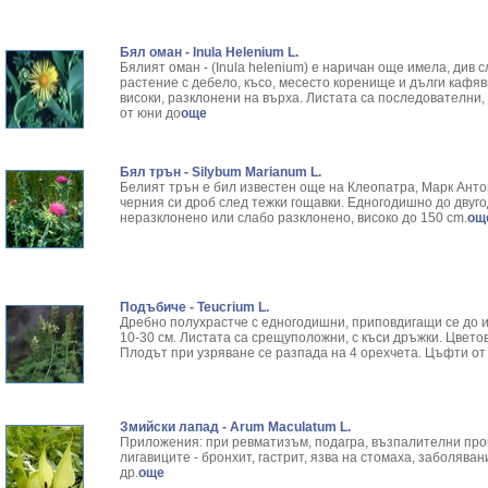
Бял оман - Inula Helenium L.
Бялият оман - (Inula helenium) е наричан още имела, див
растение с дебело, късо, месесто коренище и дълги кафяв
високи, разклонени на върха. Листата са последователни,
от юни до
още
Бял трън - Silybum Marianum L.
Белият трън е бил известен още на Клеопатра, Марк Анто
черния си дроб след тежки гощавки. Едногодишно до двуг
неразклонено или слабо разклонено, високо до 150 cm.
ощ
Подъбиче - Teucrium L.
Дребно полухрастче с едногодишни, приповдигащи се до и
10-30 см. Листата са срещуположни, с къси дръжки. Цвето
Плодът при узряване се разпада на 4 орехчета. Цъфти от 
Змийски лапад - Arum Maculatum L.
Приложения: при ревматизъм, подагра, възпалителни про
лигавиците - бронхит, гастрит, язва на стомаха, заболява
др.
още