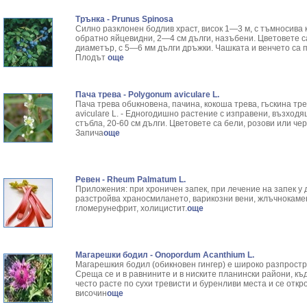
Трънка - Prunus Spinosa
Силно разклонен бодлив храст, висок 1—3 м, с тъмносива 
обратно яйцевидни, 2—4 см дълги, назъбени. Цветовете са
диаметър, с 5—6 мм дълги дръжки. Чашката и венчето са п
Плодът
още
Пача трева - Polygonum aviculare L.
Пача трева обuкновена, пачинa, кокоша трева, гъскина тр
aviculare L. - Едногодишно растение с изправени, възход
стъбла, 20-60 см дълги. Цветовете са бели, розови или че
Запича
още
Ревен - Rheum Palmatum L.
Приложения: при хроничен запек, при лечение на запек у д
разстройва храносмилането, варикозни вени, жлъчнокамен
гломерунефрит, холицистит.
още
Магарешки бодил - Onopordum Acanthium L.
Магарешкия бодил (обикновен гингер) е широко разпрост
Среща се и в равнините и в ниските планински райони, къде
често расте по сухи тревисти и буренливи места и се отк
височин
още