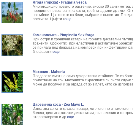
Ягода (горска) - Fragaria vesca
Многогодишно тревисто растение, високо 30 сантиметра, 
предимно приосновни, сложни, тройни с дълги дръжки. От
назъбени. Цветовете са бели, събрани в съцветия. Плодч
орехчета. Цъфти к
още
Каменоломка - Pimpinella Saxifraga
При остри и хронични катари на горните дихателни пътища
трахеити, бронхити), при еластичен и астматичен бронхи
се прилага под формата на компреси при инфектирани ран
блефарити.
още
Махония - Mahonia
Плодовете имат не само декоративна стойност. Те са бога
приготвяне на сок. Махонията с красивите си листа служи 
Може да послужи и за ограда от жив плет, като се използв
Царевична коса - Zea Mays L.
Използва се като кръвоспиращо, жлъчегонно и пикочогон
болест, цистити,жлъчни дискенизии, възпаления и конкрем
атеросклероза и др.
още