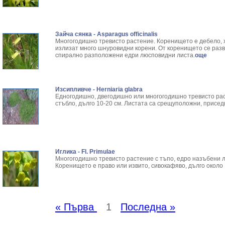
Зайча сянка - Asparagus officinalis
Многогодишно тревисто растение. Коренището е дебело, х
излизат много шнуровидни корени. От коренището се разв
спирално разположени едри люсповидни листа.
още
Изсипливче - Herniaria glabra
Едногодишно, двегодишно или многогодишно тревисто рас
стъбло, дълго 10-20 см. Листата са срещуположни, присед
Иглика - Fl. Primulae
Многогодишно тревисто растение с тъпо, едро назъбени 
Коренището е право или извито, сивокафяво, дълго около 
« Първа
1
Последна »