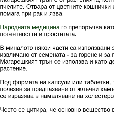
пчелите. Отвара от цветните кошнички 
помага при рак и язва.
Народната медицина
го препоръчва кат
потентността и простатата.
В миналото някои части са използвани з
извличано от семената - за горене и за 
Магарешкият трън се използва и като д
растение.
Под формата на капсули или таблетки, 
полезен за предпазване от жлъчни кам
се изразява в намаляване на холестеро
Често се цитира, че
основно вещество 