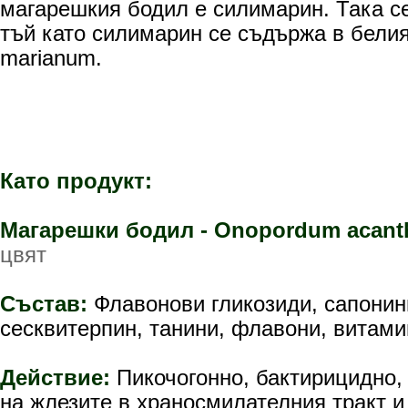
магарешки
я бодил е силимарин.
Т
ака с
тъй като силимарин се съдържа в белия
marianum.
Като продукт:
Магарешки бодил -
Onopordum acant
цвят
Състав:
Флавонови гликозиди, сапонин
сесквитерпин, танини, флавони, витамин
Действие:
Пикочогонно, бактирицидно,
на жлезите в храносмилателния тракт и