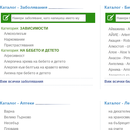
Каталог - Заболявания
Каталог - Б
Категория:
ЗАВИСИМОСТИ
Айважива - Al
Алкохолизъм
АЙИЕ - Artemi
Наркомании
Акация - Rob
Пристрастявания
Алкостоп - с
Категория:
НА БЕБЕТО И ДЕТЕТО
Алое - Aloe 
Агресивност
Анасон - Pim
Алергична хрема на бебето и детето
Ангелика - An
Алергия към белтъка на кравето мляко
Арника - Arn
Ангина при бебето и детето
Ароматна кал
Анемия при бебето и детето
Арония - So
Виж всички заболявания
Виж всички би
Апетит - пълни деца
Бабини зъби -
Аромотерапия и децата
Билки за ба
Безапетитие при бебето и детето
Блатен аир -
Бронхиална астма при бебето и детето
Каталог - Аптеки
Каталог - Л
Блатен тъжни
Бронхит и пневмония при деца
Блян
Варна
на дихателни
Варицела
Бобови шушул
Велико Търново
на храносми
Висока температура на бебето и детето
Божур - Paeo
Несебър
на бъбрецит
Възпаление на ушите на бебето и детето
Борови връхче
Пловдив
на очите