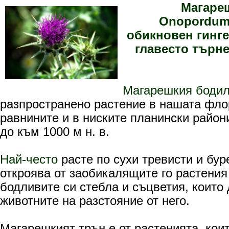
Магаре
Onopordum 
обикновен гинге
главесто търне
Магарешкия боди
разпространено растение в нашата фло
равнините и в ниските планински райони
до към 1000 м н. в.
Най-често
расте по сухи тревисти и бур
откроява от заобикалящите го растения
бодливите си стебла и съцветия, които 
животните на разстояние от него.
Магарешкият трън e от растенията, кои