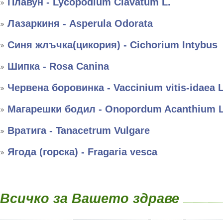
Плавун - Lycopodium Clavatum L.
Лазаркиня - Asperula Odorata
Синя жлъчка(цикория) - Cichorium Intybus
Шипка - Rosa Canina
Червена боровинка - Vaccinium vitis-idaea L
Магарешки бодил - Onopordum Acanthium L
Вратига - Tanacetrum Vulgare
Ягода (горска) - Fragaria vesca
Всичко за Вашето здраве