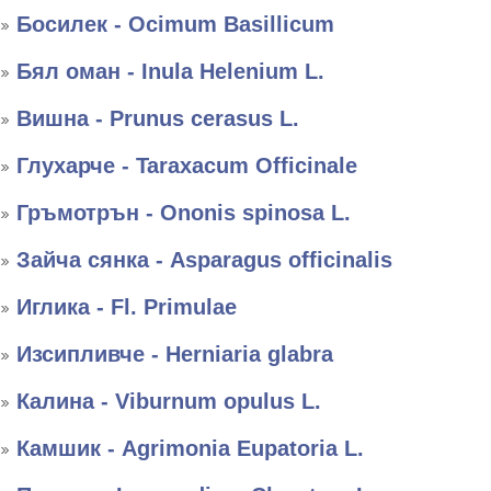
Босилек - Ocimum Basillicum
Бял оман - Inula Helenium L.
Вишна - Prunus cerasus L.
Глухарче - Taraxacum Officinale
Гръмотрън - Ononis spinosa L.
Зайча сянка - Asparagus officinalis
Иглика - Fl. Primulae
Изсипливче - Herniaria glabra
Калина - Viburnum opulus L.
Камшик - Agrimonia Eupatoria L.