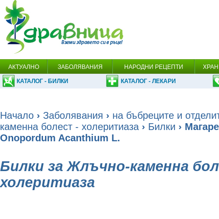
АКТУАЛНО
ЗАБОЛЯВАНИЯ
НАРОДНИ РЕЦЕПТИ
ХРАН
КАТАЛОГ - БИЛКИ
КАТАЛОГ - ЛЕКАРИ
Начало
›
Заболявания
›
на бъбреците и отдели
каменна болест - холеритиаза
›
Билки
› Магаре
Onopordum Acanthium L.
Билки за Жлъчно-каменна бол
холеритиаза