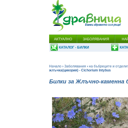
АКТУАЛНО
ЗАБОЛЯВАНИЯ
НА
КАТАЛОГ - БИЛКИ
КАТА
Начало
›
Заболявания
›
на бъбреците и отдели
жлъчка(цикория) - Cichorium Intybus
Билки за Жлъчно-каменна 