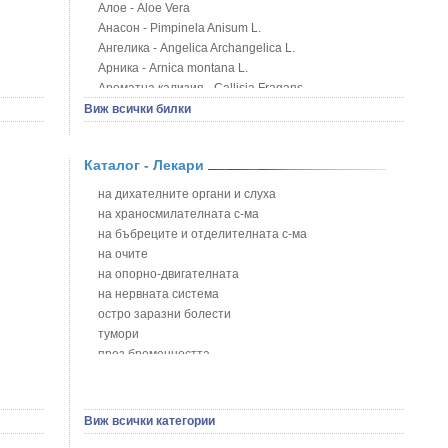
Алое - Aloe Vera
Анасон - Pimpinela Anisum L.
Ангелика - Angelica Archangelica L.
Арника - Arnica montana L.
Ароматна кализия - Callisia Fragans
Арония - Sorbus melanocorpa
Виж всички билки
Бабини зъби - Tribulus terrestris
Билки за бани при хемороиди
Каталог - Лекари
Блатен аир - Acorus calamus L.
Блатен тъжник - Spirea ulmaria L.
на дихателните органи и слуха
Блян
на храносмилателната с-ма
Бобови шушулки - Phaseolus Vulgaris L.
на бъбреците и отделителната с-ма
Божур - Paeonia Decora
на очите
Борови връхчета - Pinus sylvestris
на опорно-двигателната
Босилек - Ocimum Basillicum
на нервната система
Брей - Tamus Communis
остро заразни болести
Брош - Rubia tinctorum L.
тумори
Бръшлян - Hedera helix L.
през бременността
Бряст - Ulmus
на сърцето и кръвоносните съдове
Бушменски отровен храст - Acokanthera oppositifolia
на устната кухина
Бял имел - Viscum album L.
сексуални проблеми
Виж всички категории
Бял оман - Inula Helenium L.
на половите органи