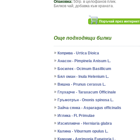
Опаковка:
50гр. в целофанов плик.
Билков чай, добавка към храната.
Още подходящи билки
Коприва - Urtica Dioica
Анасон - Pimpinela Anisum L.
Босилек - Ocimum Basillicum
Бял оман - Inula Helenium L.
Вишна - Prunus cerasus L.
Глухарче - Taraxacum Officinale
Гръмотрън - Ononis spinosa L.
Зайча сянка - Asparagus officinalis
Иглика - Fl. Primulae
Изсипливче - Herniaria glabra
Калина - Viburnum opulus L.
Камшик - Agrimonia Eupatoria L.