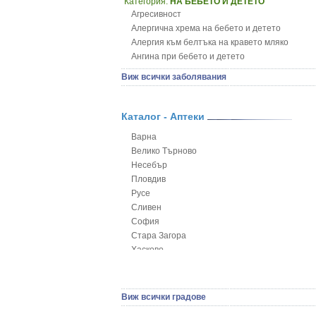
Категория:
НА БЕБЕТО И ДЕТЕТО
Агресивност
Алергична хрема на бебето и детето
Алергия към белтъка на кравето мляко
Ангина при бебето и детето
Анемия при бебето и детето
Виж всички заболявания
Апетит - пълни деца
Аромотерапия и децата
Безапетитие при бебето и детето
Каталог - Аптеки
Бронхиална астма при бебето и детето
Варна
Бронхит и пневмония при деца
Велико Търново
Варицела
Несебър
Висока температура на бебето и детето
Пловдив
Възпаление на ушите на бебето и детето
Русе
Глисти
Сливен
Грижа за пъпа на новороденото
София
Грип при бебето и детето
Стара Загора
Гърч
Хасково
Да отгледам и възпитам детето си
Ямбол
Детска церебрална парализа
Детски аутизъм
Детски диабет
Виж всички градове
Екземи при деца