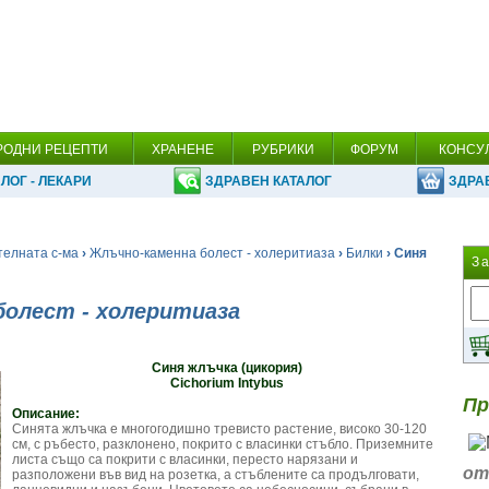
РОДНИ РЕЦЕПТИ
ХРАНЕНЕ
РУБРИКИ
ФОРУМ
КОНСУ
ЛОГ - ЛЕКАРИ
ЗДРАВЕН КАТАЛОГ
ЗДРА
телната с-ма
›
Жлъчно-каменна болест - холеритиаза
›
Билки
› Синя
З
болест - холеритиаза
Синя жлъчка (цикория)
Cichorium Intybus
Пр
Описание:
Синята жлъчка е многогодишно тревисто растение, високо 30-120
см, с ръбесто, разклонено, покрито с власинки стъбло. Приземните
листа също са покрити с власинки, пересто нарязани и
от
разположени във вид на розетка, а стъблените са продълговати,