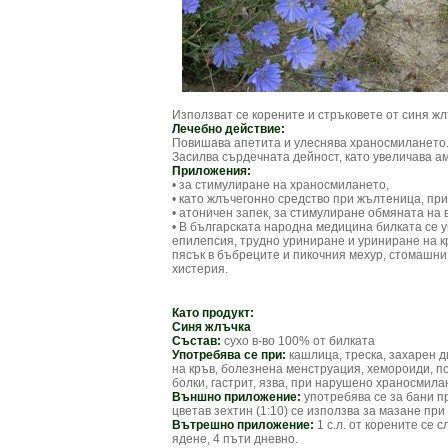
Използват се корените и стръковете от синя жл
Лечебно действие:
Повишава апетита и улеснява храносмилането.
Засилва сърдечната дейност, като увеличава а
Приложения:
• за стимулиране на храносмилането,
• като жлъчегонно средство при жълтеница, пр
• атоничен запек, за стимулиране обмяната на 
• В българската народна медицина билката се у
епилепсия, трудно уриниране и уриниране на кр
пясък в бъбреците и пикочния мехур, стомашни 
хистерия.
Като продукт:
Синя жлъчка
Състав:
сухо в-во 100% от билката
Употребява се при:
кашлица, треска, захарен 
на кръв, болезнена менструация, хемороиди, по
болки, гастрит, язва, при нарушено храносмила
Външно приложение:
употребява се за бани пр
цветав зехтин (1:10) се използва за мазане при
Вътрешно приложение:
1 с.л. от корените се 
ядене, 4 пъти дневно.