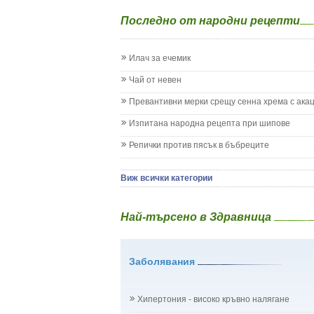
Епилепсия при деца
Последно от народни рецепти
Жълтеница
Запек на бебето и детето
Заушка
Илач за ечемик
Имунизационен календар
Кашлица при бебето и детето
Чай от невен
Коклюш при бебето и детето
Превантивни мерки срещу сенна хрема с ака
Колики
Менингит
Изпитана народна рецепта при шипове
Млечни зъби
Репички против пясък в бъбреците
Млечница
Морбили
Нощно напикаване - енуреза
Виж всички категории
Отит
Отравяне
Най-търсено в Здравница
Плач
Подсичане
Проблеми в пикочните пътища и бъбреците
Заболявания
Проблеми с очите на бебето и детето
Разстройство - диария при бебето и детето
Рахит
Хипертония - високо кръвно налягане
Рубеола