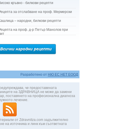
Високо кръвно - билкови рецепти
Рецепта за отслабване на проф. Мермерски
Кашлица – народни, билкови рецепти
Рецепта на проф. д-р Петър Манолов при
лит
Разработено от
НЮ ЕС НЕТ ЕООД
редупреждава, че предоставената
аниците на ЗДРАВНИЦА не може да замени
ар, поставянето на професионална диагноза
нужното лечение.
териали от Zdravnitza.com задължително
не на източника и линк към съответната