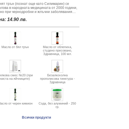
ият трън (познат още като Силимарин) се
олзва в народната медицината от 2000 години,
вно при чернодробни и жлъчни заболявания....
а: 14.90 лв.
Масло от бял трън
Масло от облепиха,
студено пресовано,
Здравница, 100 мл.
илкова смес №20 (при
Безалкохолна
киста на яйчниците)
прополисова тинктура -
Здравница
асло от черен кимион
Сода, без алуминий - 250
гр.
Всички продукти