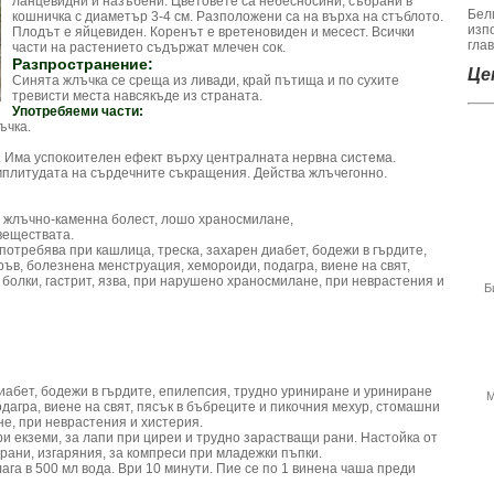
ланцевидни и назъбени. Цветовете са небесносини, събрани в
Бел
кошничка с диаметър 3-4 см. Разположени са на върха на стъблото.
изп
Плодът е яйцевиден. Коренът е вретеновиден и месест. Всички
гла
части на растението съдържат млечен сок.
Разпространение:
Цен
Синята жлъчка се среща из ливади, край пътища и по сухите
тревисти места навсякъде из страната.
Употребяеми части:
ъчка.
 Има успокоителен ефект върху централната нервна система.
мплитудата на сърдечните съкращения. Действа жлъчегонно.
и жлъчно-каменна болест, лошо храносмилане,
веществата.
потребява при кашлица, треска, захарен диабет, бодежи в гърдите,
ъв, болезнена менструация, хемороиди, подагра, виене на свят,
болки, гастрит, язва, при нарушено храносмилане, при неврастения и
Б
диабет, бодежи в гърдите, епилепсия, трудно уриниране и уриниране
М
дагра, виене на свят, пясък в бъбреците и пикочния мехур, стомашни
не, при неврастения и хистерия.
и екземи, за лапи при циреи и трудно зарастващи рани. Настойка от
 рани, изгаряния, за компреси при младежки пъпки.
слага в 500 мл вода. Ври 10 минути. Пие се по 1 винена чаша преди