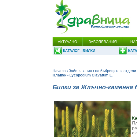
АКТУАЛНО
ЗАБОЛЯВАНИЯ
НА
КАТАЛОГ - БИЛКИ
КАТА
Начало
›
Заболявания
›
на бъбреците и отдели
Плавун - Lycopodium Clavatum L.
Билки за Жлъчно-каменна 
К
Пл
ра
с 