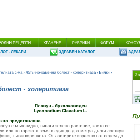
РОДНИ РЕЦЕПТИ
ХРАНЕНЕ
РУБРИКИ
ФОРУМ
КОНСУ
ЛОГ - ЛЕКАРИ
ЗДРАВЕН КАТАЛОГ
ЗДРА
телната с-ма
›
Жлъчно-каменна болест - холеритиаза
›
Билки
›
З
болест - холеритиаза
Плавун - бухалковиден
Lycopodium Clavatum L.
Пр
акво представлява
авун е мъховидно, винаги зелено растение, което се
зстила по горската земя в един до два метра дълги ластири
фини, тънки коренчета. От ластирите израстват от седем до