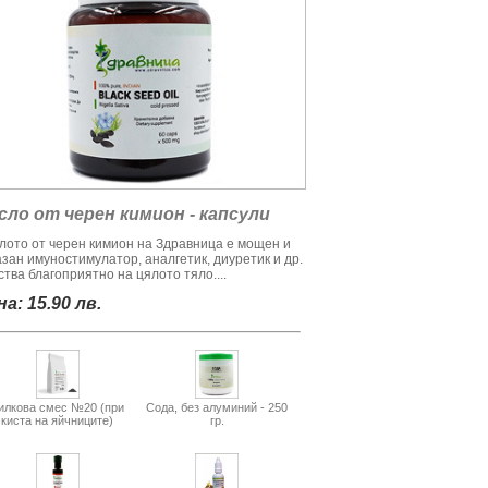
сло от черен кимион - капсули
лото от черен кимион на Здравница е мощен и
азан имуностимулатор, аналгетик, диуретик и др.
тва благоприятно на цялото тяло....
а: 15.90 лв.
илкова смес №20 (при
Сода, без алуминий - 250
киста на яйчниците)
гр.