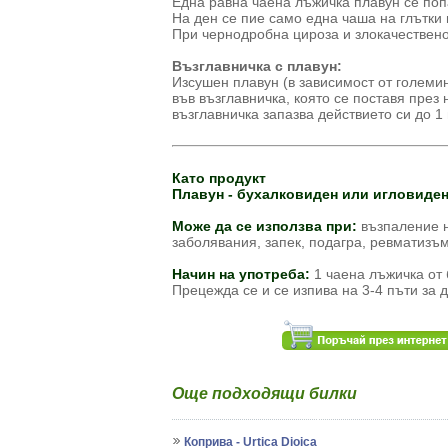
Една равна чаена лъжичка плавун се попа
На ден се пие само една чаша на глътки и
При чернодробна цироза и злокачествено
Възглавничка с плавун:
Изсушен плавун (в зависимост от големина
във възглавничка, която се поставя през
възглавничка запазва действието си до 1 
Като продукт
Плавун - бухалковиден или игловиде
Може да се използва при:
възпаление 
заболявания, запек, подагра, ревматизъм
Начин на употреба:
1 чаена лъжичка от 
Прецежда се и се изпива на 3-4 пъти за 
Още подходящи билки
Коприва - Urtica Dioica