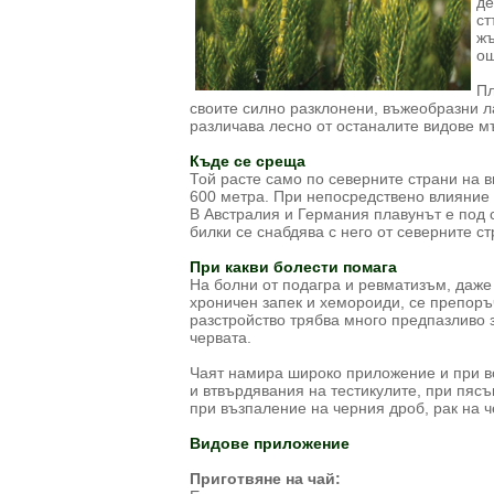
де
ст
жъ
ощ
Пл
своите силно разклонени, въжеобразни л
различава лесно от останалите видове м
Къде се среща
Той расте само по северните страни на в
600 метра. При непосредствено влияние 
В Австралия и Германия плавунът е под с
билки се снабдява с него от северните ст
При какви болести помага
На болни от подагра и ревматизъм, даже
хроничен запек и хемороиди, се препоръч
разстройство трябва много предпазливо з
червата.
Чаят намира широко приложение и при вс
и втвърдявания на тестикулите, при пяс
при възпаление на черния дроб, рак на ч
Видове приложение
Приготвяне на чай: