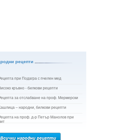
ародни рецепти
Рецепта при Подагра с пчелен мед
Високо кръвно - билкови рецепти
Рецепта за отслабване на проф. Мермерски
Кашлица – народни, билкови рецепти
Рецепта на проф. д-р Петър Манолов при
лит