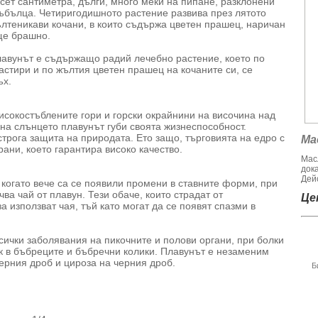
сет сантиметра, дълги, много меки на пипане, разклонени
ъбълца. Четиригодишното растение развива през лятото
лтеникави кочани, в които съдържа цветен прашец, наричан
е брашно.
авунът е съдържащо радий лечебно растение, което по
астири и по жълтия цветен прашец на кочаните си, се
ъх.
исокостъблените гори и горски окрайнини на височина над
на слънцето плавунът губи своята жизнеспособност.
трога защита на природата. Ето защо, търговията на едро с
Ма
рани, което гарантира високо качество.
Мас
док
Дейс
 когато вече са се появили промени в ставните форми, при
ва чай от плавун. Тези обаче, които страдат от
Цен
а използват чая, тъй като могат да се появят спазми в
ички заболявания на пикочните и полови органи, при болки
ък в бъбреците и бъбречни колики. Плавунът е незаменим
ерния дроб и цироза на черния дроб.
Б