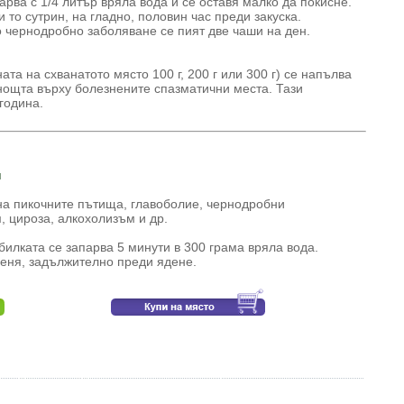
рва с 1/4 литър вряла вода и се оставя малко да покисне.
 то сутрин, на гладно, половин час преди закуска.
 чернодробно заболяване се пият две чаши на ден.
та на схванатото място 100 г, 200 г или 300 г) се напълва
 нощта върху болезнените спазматични места. Тази
година.
н
на пикочните пътища, главоболие, чернодробни
, цироза, алкохолизъм и др.
билката се запарва 5 минути в 300 грама вряла вода.
деня, задължително преди ядене.