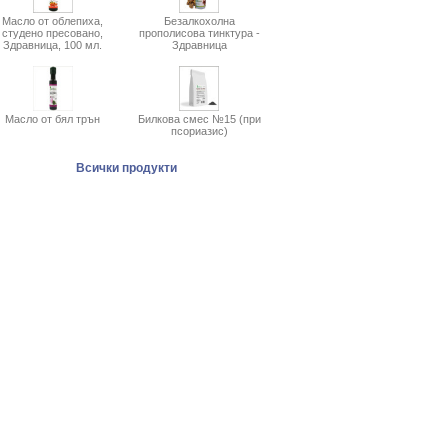
Масло от облепиха,
Безалкохолна
студено пресовано,
прополисова тинктура -
Здравница, 100 мл.
Здравница
Масло от бял трън
Билкова смес №15 (при
псориазис)
Всички продукти