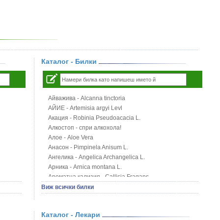
Каталог - Билки
Айважива - Alcanna tinctoria
АЙИЕ - Artemisia argyi Levl
Акация - Robinia Pseudoacacia L.
Алкостоп - спри алкохола!
Алое - Aloe Vera
Анасон - Pimpinela Anisum L.
Ангелика - Angelica Archangelica L.
Арника - Arnica montana L.
Ароматна кализия - Callisia Fragans
Арония - Sorbus melanocorpa
Виж всички билки
Бабини зъби - Tribulus terrestris
Билки за бани при хемороиди
Каталог - Лекари
Блатен аир - Acorus calamus L.