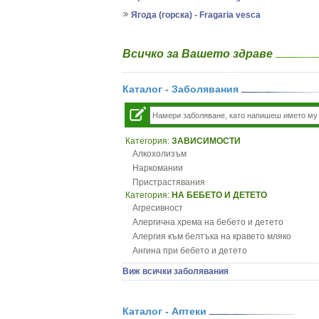
Ягода (горска) - Fragaria vesca
Всичко за Вашето здраве
Каталог - Заболявания
Категория:
ЗАВИСИМОСТИ
Алкохолизъм
Наркомании
Пристрастявания
Категория:
НА БЕБЕТО И ДЕТЕТО
Агресивност
Алергична хрема на бебето и детето
Алергия към белтъка на кравето мляко
Ангина при бебето и детето
Анемия при бебето и детето
Виж всички заболявания
Апетит - пълни деца
Аромотерапия и децата
Безапетитие при бебето и детето
Каталог - Аптеки