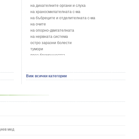
Блатен тъжник - Spirea ulmaria L.
на дихателните органи и слуха
Блян
на храносмилателната с-ма
Бобови шушулки - Phaseolus Vulgaris L.
на бъбреците и отделителната с-ма
Божур - Paeonia Decora
на очите
Борови връхчета - Pinus sylvestris
на опорно-двигателната
Босилек - Ocimum Basillicum
на нервната система
Брей - Tamus Communis
остро заразни болести
Брош - Rubia tinctorum L.
тумори
Бръшлян - Hedera helix L.
през бременността
Бряст - Ulmus
на сърцето и кръвоносните съдове
Бушменски отровен храст - Acokanthera oppositifolia
на устната кухина
Бял имел - Viscum album L.
сексуални проблеми
Виж всички категории
Бял оман - Inula Helenium L.
на половите органи
Бял Равнец - Achillea Millefolium L.
зависимости
Бял трън - Silybum Marianum L.
на жлезите с вътрешна секреция
Бяла бреза - Betula pendula
паразитни болести
Бяла върба - Salix Аlba
на бебето и детето
Великденче - Veronica
на кожата и венерически
Ветрогон - Eryngium Campestre
други
Вечнозелен кипарис
Вишна - Prunus cerasus L.
циев мед
Водна детелина - Menyanthes trifoliata L.