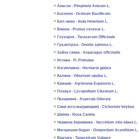
Анасон - Pimpinela Anisum L.
Босилек - Ocimum Basillicum
Бял оман - Inula Helenium L.
Вишна - Prunus cerasus L.
Глухарче - Taraxacum Officinale
Гръмотрън - Ononis spinosa L.
Зайча сянка - Asparagus officinalis
Иглика - Fl. Primulae
Изсипливче - Herniaria glabra
Калина - Viburnum opulus L.
Камшик - Agrimonia Eupatoria L.
Плавун - Lycopodium Clavatum L.
Лазаркиня - Asperula Odorata
Синя жлъчка(цикория) - Cichorium Intybus
Шипка - Rosa Canina
Червена боровинка - Vaccinium vitis-idaea L.
Магарешки бодил - Onopordum Acanthium L.
Вратига - Tanacetrum Vulgare