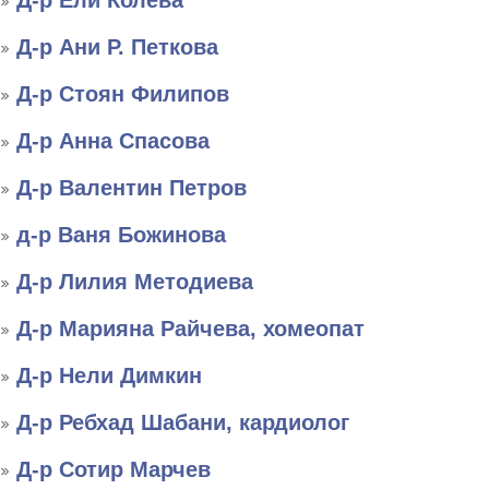
Д-р Ели Колева
Д-р Ани Р. Петкова
Д-р Стоян Филипов
Д-р Анна Спасова
Д-р Валентин Петров
д-р Ваня Божинова
Д-р Лилия Методиева
Д-р Марияна Райчева, хомеопат
Д-р Нели Димкин
Д-р Ребхад Шабани, кардиолог
Д-р Сотир Марчев