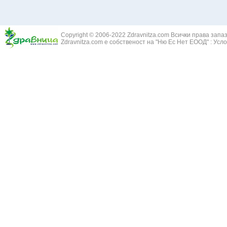
Здравец - Ge
Белодробна склероза
Златовръх - 
Болки в ушите
Змийски лапа
Бронхиектазии - разширение на бронхите
Copyright © 2006-2022 Zdravnitza.com Всички права запа
Змийско мляк
Бронхиолит
Zdravnitza.com е собственост на "Ню Ес Нет ЕООД" :
Усло
Зърнастец -
Бронхит
Иглика - Fl. 
Бронхопневмония
Изсипливче -
Възпаление на тъпанчето
Исиот - Zingib
Възпалено гърло
Исландски ли
Задавяне с чуждо тяло
Исоп - Hyssop
Кашлица
Калина - Vib
Кръвоизлив от носа
Калоферче -
Ларингит
Каменоломка 
Мениеров синдром
Камшик - Agr
Моноцитна ангина
Карамфил - E
Плеврит
Кафяво морск
Саркоидоза
Кисел трън - 
Сенна хрема
Клинавче /орл
Синуит
Коило - Stipa
Сърбеж в ушите
Комунига - Me
Трахеит
Коноп - Canna
Туберкулоза
Конски кесте
Фарингит