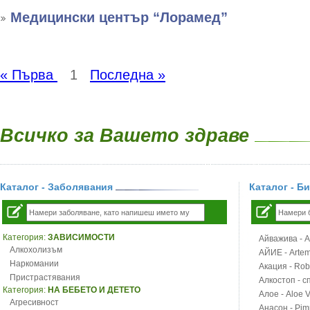
Медицински център “Лорамед”
« Първа
1
Последна »
Всичко за Вашето здраве
Каталог - Заболявания
Каталог - Б
Категория:
ЗАВИСИМОСТИ
Айважива - Al
Алкохолизъм
АЙИЕ - Artemi
Наркомании
Акация - Rob
Пристрастявания
Алкостоп - с
Категория:
НА БЕБЕТО И ДЕТЕТО
Алое - Aloe 
Агресивност
Анасон - Pim