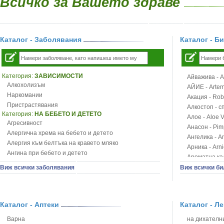
Всичко за Вашето здраве
Каталог - Заболявания
Каталог - Б
Категория:
ЗАВИСИМОСТИ
Айважива - Al
Алкохолизъм
АЙИЕ - Artemi
Наркомании
Акация - Rob
Пристрастявания
Алкостоп - с
Категория:
НА БЕБЕТО И ДЕТЕТО
Алое - Aloe 
Агресивност
Анасон - Pim
Алергична хрема на бебето и детето
Ангелика - An
Алергия към белтъка на кравето мляко
Арника - Arn
Ангина при бебето и детето
Ароматна кал
Анемия при бебето и детето
Арония - So
Виж всички заболявания
Виж всички би
Апетит - пълни деца
Бабини зъби -
Аромотерапия и децата
Билки за ба
Безапетитие при бебето и детето
Блатен аир -
Бронхиална астма при бебето и детето
Каталог - Аптеки
Каталог - Л
Блатен тъжни
Бронхит и пневмония при деца
Блян
Варна
на дихателни
Варицела