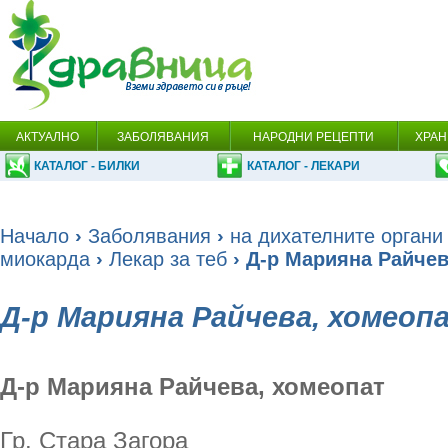
АКТУАЛНО
ЗАБОЛЯВАНИЯ
НАРОДНИ РЕЦЕПТИ
ХРАН
КАТАЛОГ - БИЛКИ
КАТАЛОГ - ЛЕКАРИ
Начало
›
Заболявания
›
на дихателните органи
миокарда
›
Лекар за теб
› Д-р Марияна Райчев
Д-р Марияна Райчева, хомеоп
Д-р Марияна Райчева, хомеопат
Гр. Стара Загора