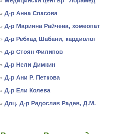
Медицински център “Лорамед”
Д-р Анна Спасова
Д-р Марияна Райчева, хомеопат
Д-р Ребхад Шабани, кардиолог
Д-р Стоян Филипов
Д-р Нели Димкин
Д-р Ани Р. Петкова
Д-р Ели Колева
Доц. Д-р Радослав Радев, Д.М.