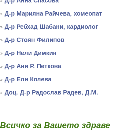
Д-р Анна Спасова
Д-р Марияна Райчева, хомеопат
Д-р Ребхад Шабани, кардиолог
Д-р Стоян Филипов
Д-р Нели Димкин
Д-р Ани Р. Петкова
Д-р Ели Колева
Доц. Д-р Радослав Радев, Д.М.
Всичко за Вашето здраве