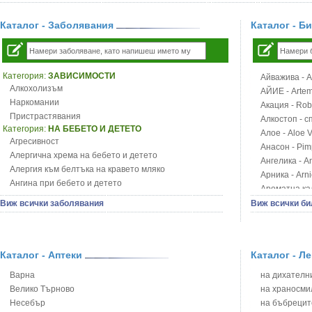
Каталог - Заболявания
Каталог - Б
Категория:
ЗАВИСИМОСТИ
Айважива - Al
Алкохолизъм
АЙИЕ - Artemi
Наркомании
Акация - Rob
Пристрастявания
Алкостоп - с
Категория:
НА БЕБЕТО И ДЕТЕТО
Алое - Aloe 
Агресивност
Анасон - Pim
Алергична хрема на бебето и детето
Ангелика - An
Алергия към белтъка на кравето мляко
Арника - Arn
Ангина при бебето и детето
Ароматна кал
Анемия при бебето и детето
Арония - So
Виж всички заболявания
Виж всички би
Апетит - пълни деца
Бабини зъби -
Аромотерапия и децата
Билки за ба
Безапетитие при бебето и детето
Блатен аир -
Бронхиална астма при бебето и детето
Каталог - Аптеки
Каталог - Л
Блатен тъжни
Бронхит и пневмония при деца
Блян
Варна
на дихателни
Варицела
Бобови шушул
Велико Търново
на храносми
Висока температура на бебето и детето
Божур - Paeo
Несебър
на бъбрецит
Възпаление на ушите на бебето и детето