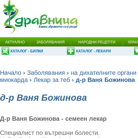
АКТУАЛНО
ЗАБОЛЯВАНИЯ
НАРОДНИ РЕЦЕПТИ
ХРАН
КАТАЛОГ - БИЛКИ
КАТАЛОГ - ЛЕКАРИ
Начало
›
Заболявания
›
на дихателните органи
миокарда
›
Лекар за теб
› д-р Ваня Божинова
д-р Ваня Божинова
Д-р Ваня Божинова - семеен лекар
Специалист по вътрешни болести.