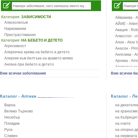
Категория:
ЗАВИСИМОСТИ
Айважива - Al
Алкохолизъм
АЙИЕ - Artemi
Наркомании
Акация - Rob
Пристрастявания
Алкостоп - с
Категория:
НА БЕБЕТО И ДЕТЕТО
Алое - Aloe 
Агресивност
Анасон - Pim
Алергична хрема на бебето и детето
Ангелика - An
Алергия към белтъка на кравето мляко
Арника - Arn
Ангина при бебето и детето
Ароматна кал
Анемия при бебето и детето
Арония - So
Виж всички заболявания
Виж всички би
Апетит - пълни деца
Бабини зъби -
Аромотерапия и децата
Билки за ба
Безапетитие при бебето и детето
Блатен аир -
Бронхиална астма при бебето и детето
Каталог - Аптеки
Каталог - Л
Блатен тъжни
Бронхит и пневмония при деца
Блян
Варна
на дихателни
Варицела
Бобови шушул
Велико Търново
на храносми
Висока температура на бебето и детето
Божур - Paeo
Несебър
на бъбрецит
Възпаление на ушите на бебето и детето
Борови връхче
Пловдив
на очите
Глисти
Босилек - Oc
Русе
на опорно-д
Грижа за пъпа на новороденото
Брей - Tamu
Сливен
на нервната