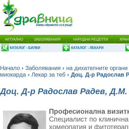
АКТУАЛНО
ЗАБОЛЯВАНИЯ
НАРОДНИ РЕЦЕПТИ
ХРАН
КАТАЛОГ - БИЛКИ
КАТАЛОГ - ЛЕКАРИ
Начало
›
Заболявания
›
на дихателните органи
миокарда
›
Лекар за теб
› Доц. Д-р Радослав Р
Доц. Д-р Радослав Радев, Д.М.
Професионална визитк
Специалист по клинична
хомеопатия и фитотерап