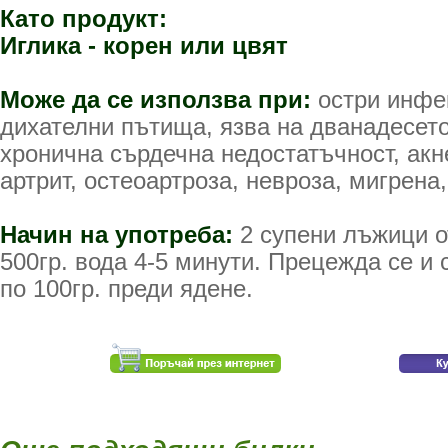
Като продукт:
Иглика - корен или цвят
Може да се използва при:
остри инфек
дихателни пътища, язва на дванадесет
хронична сърдечна недостатъчност, акн
артрит, остеоартроза, невроза, мигрена,
Начин на употреба:
2 супени лъжици о
500гр. вода 4-5 минути. Прецежда се и 
по 100гр. преди ядене.