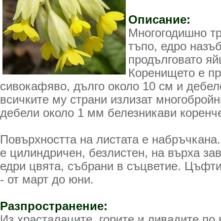
Описание:
Многогодишно тр
тъпо, едро назъ
продълговато я
Коренището е пр
сивокафяво, дълго около 10 см и дебел
всичките му страни излизат многобройни
дебели около 1 мм белезникави коренче
Повърхността на листата е набръчкана
е цилиндричен, безлистен, на върха за
едри цвята, събрани в съцветие. Цъфти
- от март до юни.
Разпространение:
Из храсталаците, горите и ливадите по 