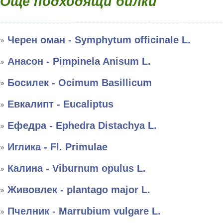
Още подходящи билки
Черен оман - Symphytum officinale L.
Анасон - Pimpinela Anisum L.
Босилек - Ocimum Basillicum
Евкалипт - Eucaliptus
Ефедра - Ephedra Distachya L.
Иглика - Fl. Primulae
Калина - Viburnum opulus L.
Живовлек - plantago major L.
Пчелник - Marrubium vulgare L.