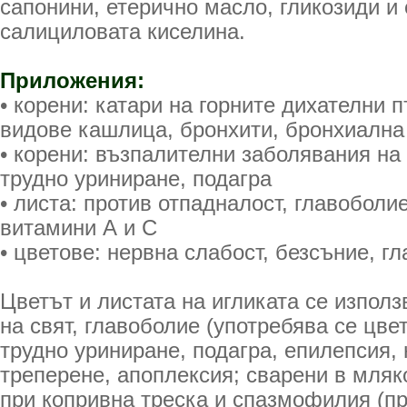
сапонини, етерично масло, гликозиди и 
салициловата киселина.
Приложения:
• корени: катари на горните дихателни 
видове кашлица, бронхити, бронхиална 
• корени: възпалителни заболявания на
трудно уриниране, подагра
• листа: против отпадналост, главоболи
витамини А и С
• цветове: нервна слабост, безсъние, г
Цветът и листата на игликата се използ
на свят, главоболие (употребява се цвет
трудно уриниране, подагра, епилепсия, 
треперене, апоплексия; сварени в мляк
при копривна треска и спазмофилия (пр