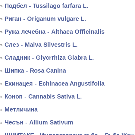
Подбел - Tussilago farfara L.
Риган - Оriganum vulgare L.
Ружа лечебна - Althaea Officinalis
Слез - Malva Silvestris L.
Сладник - Glycrrhiza Glabra L.
Шипка - Rosa Canina
Ехинацея - Echinacea Angustifolia
Коноп - Cannabis Sativa L.
Метличина
Чесън - Allium Sativum