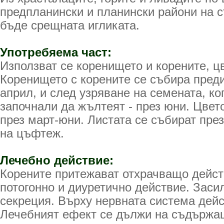
предпланински и планински райони на 
бъде срещната игликата.
Употребяема част:
Използват се коренището и корените, цв
Коренището с корените се събира пред
април, и след узряване на семената, ко
започнали да жълтеят - през юни. Цвет
през март-юни. Листата се събират пре
на цъфтеж.
Лечебно действие:
Корените притежават отхрачващо дейст
потогонно и диуретично действие. Зас
секреция. Върху нервната система дейс
Лечебният ефект се дължи на съдържащ