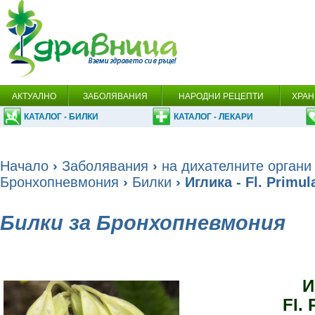
АКТУАЛНО
ЗАБОЛЯВАНИЯ
НАРОДНИ РЕЦЕПТИ
ХРАН
КАТАЛОГ - БИЛКИ
КАТАЛОГ - ЛЕКАРИ
Начало
›
Заболявания
›
на дихателните органи
Бронхопневмония
›
Билки
› Иглика - Fl. Primul
Билки за Бронхопневмония
И
Fl. 