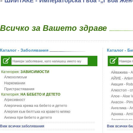
ШИИТАКЕ - Императорска гъба -„Гъба Жен
Всичко за Вашето здраве
Каталог - Заболявания
Каталог - Б
Категория:
ЗАВИСИМОСТИ
Айважива - Al
Алкохолизъм
АЙИЕ - Artemi
Наркомании
Акация - Rob
Пристрастявания
Алкостоп - с
Категория:
НА БЕБЕТО И ДЕТЕТО
Алое - Aloe 
Агресивност
Анасон - Pim
Алергична хрема на бебето и детето
Ангелика - An
Алергия към белтъка на кравето мляко
Арника - Arn
Ангина при бебето и детето
Ароматна кал
Анемия при бебето и детето
Арония - So
Виж всички заболявания
Виж всички би
Апетит - пълни деца
Бабини зъби -