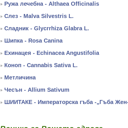
Ружа лечебна - Althaea Officinalis
Слез - Malva Silvestris L.
Сладник - Glycrrhiza Glabra L.
Шипка - Rosa Canina
Ехинацея - Echinacea Angustifolia
Коноп - Cannabis Sativa L.
Метличина
Чесън - Allium Sativum
ШИИТАКЕ - Императорска гъба -„Гъба Жен