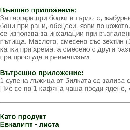
Външно приложение:
За гаргара при болки в гърлото, жабуре
бани при рани, абсцеси, язви по кожата
се използва за инхалации при възпален
пътища. Маслото, смесено със зехтин (
капки при хрема, а смесено с други раз
при простуда и ревматизъм.
Вътрешно приложение:
1 супена лъжица от билката се залива с
Пие се по 1 кафяна чаша преди ядене, 
Като продукт
Евкалипт - листа