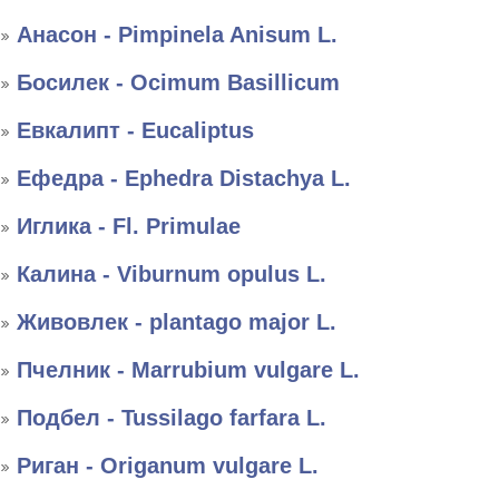
Анасон - Pimpinela Anisum L.
Босилек - Ocimum Basillicum
Евкалипт - Eucaliptus
Ефедра - Ephedra Distachya L.
Иглика - Fl. Primulae
Калина - Viburnum opulus L.
Живовлек - plantago major L.
Пчелник - Marrubium vulgare L.
Подбел - Tussilago farfara L.
Риган - Оriganum vulgare L.