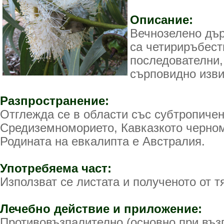
Описание:
Вечнозелено дър
са четириръбест
последователни,
сърповидно изви
Разпространение:
Отглежда се в области със субтропичен
Средиземноморието, Кавказкото черно
Родината на евкалипта е Австралия.
Употребяема част:
Използват се листата и полученото от т
Лечебно действие и приложение:
Противовъзпалително (основно при въз