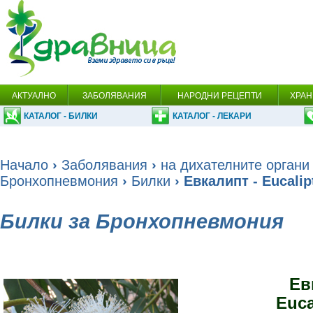
АКТУАЛНО
ЗАБОЛЯВАНИЯ
НАРОДНИ РЕЦЕПТИ
ХРАН
КАТАЛОГ - БИЛКИ
КАТАЛОГ - ЛЕКАРИ
Начало
›
Заболявания
›
на дихателните органи
Бронхопневмония
›
Билки
› Евкалипт - Eucalip
Билки за Бронхопневмония
Ев
Euca