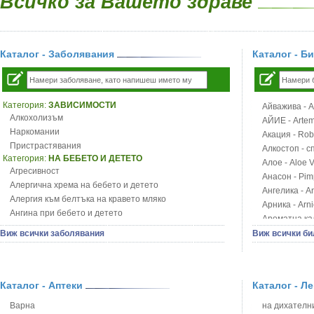
Всичко за Вашето здраве
Каталог - Заболявания
Каталог - Б
Категория:
ЗАВИСИМОСТИ
Айважива - Al
Алкохолизъм
АЙИЕ - Artemi
Наркомании
Акация - Rob
Пристрастявания
Алкостоп - с
Категория:
НА БЕБЕТО И ДЕТЕТО
Алое - Aloe 
Агресивност
Анасон - Pim
Алергична хрема на бебето и детето
Ангелика - An
Алергия към белтъка на кравето мляко
Арника - Arn
Ангина при бебето и детето
Ароматна кал
Анемия при бебето и детето
Арония - So
Виж всички заболявания
Виж всички би
Апетит - пълни деца
Бабини зъби -
Аромотерапия и децата
Билки за ба
Безапетитие при бебето и детето
Блатен аир -
Бронхиална астма при бебето и детето
Каталог - Аптеки
Каталог - Л
Блатен тъжни
Бронхит и пневмония при деца
Блян
Варна
на дихателни
Варицела