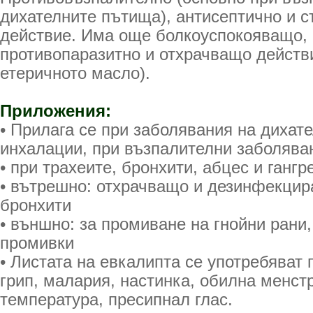
дихателните пътища), антисептично и 
действие. Има още болкоуспокояващо, 
противопаразитно и отхрачващо действ
етеричното масло).
Приложения:
• Прилага се при заболявания на дихат
инхалации, при възпалителни заболява
• при трахеите, бронхити, абцес и ганг
• вътрешно: отхрачващо и дезинфекцир
бронхити
• външно: за промиване на гнойни рани
промивки
• Листата на евкалипта се употребяват 
грип, малария, настинка, обилна менст
температура, пресипнал глас.