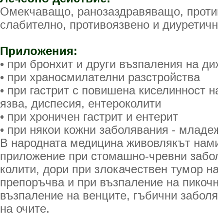
Омекчаващо, ранозаздравяващо, проти
слабително, противоязвено и диуретичн
Приложения:
• при бронхит и други възпаления на д
• при храносмилателни разстройства
• при гастрит с повишена киселинност н
язва, диспесия, ентероколити
• при хроничен гастрит и ентерит
• при някои кожни заболявания - младе
В народната медицина живовлякът нам
приложение при стомашно-чревни забол
колити, дори при злокачествен тумор на
препоръчва и при възпаление на пикочн
възпаление на венците, гъбични забол
на очите.