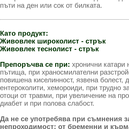
пъти на ден или сок от билката.
Като продукт:
Живовлек широколист - стрък
Живовлек теснолист - стрък
Препоръчва се при:
хронични катари 
пътища, при храносмилателни разстройс
повишена киселинност, язвена болест, 
ентероколити, хемороиди, при трудно з
отоци от травми, при увеличение на про
диабет и при полова слабост.
Да не се употребява при съмнения з
непроходимост; от бременни и кърма