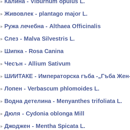
Калина - Viburnum opulus L.
Живовлек - plantago major L.
Ружа лечебна - Althaea Officinalis
Слез - Malva Silvestris L.
Шипка - Rosa Canina
Чесън - Allium Sativum
ШИИТАКЕ - Императорска гъба -„Гъба Жен
Лопен - Verbascum phlomoides L.
Водна детелина - Menyanthes trifoliata L.
Дюля - Cydonia oblonga Mill
Джоджен - Mentha Spicata L.