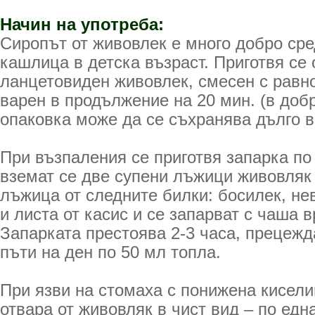
Начин на употреба:
Сиропът от живовлек е много добро сре
кашлица в детска възраст. Приготвя се 
ланцетовиден живовлек, смесен с равн
варен в продължение на 20 мин. (в доб
опаковка може да се съхранява дълго 
При възпаления се приготвя запарка по
вземат се две супени лъжици живовляк 
лъжица от следните билки: босилек, нев
и листа от касис и се запарват с чаша 
Запарката престоява 2-3 часа, прецежда
пъти на ден по 50 мл топла.
При язви на стомаха с понижена кисели
отвара от живовляк в чист вид – по едн