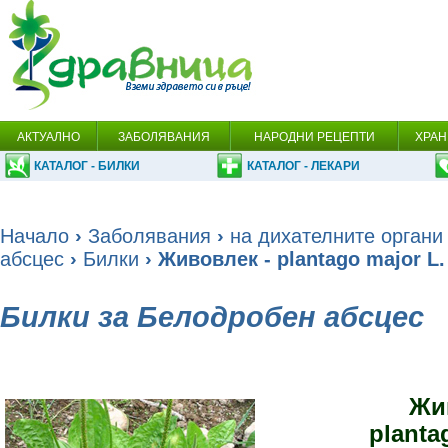
АКТУАЛНО
ЗАБОЛЯВАНИЯ
НАРОДНИ РЕЦЕПТИ
ХРАН
КАТАЛОГ - БИЛКИ
КАТАЛОГ - ЛЕКАРИ
Начало
›
Заболявания
›
на дихателните органи
абсцес
›
Билки
› Живовлек - plantago major L.
Билки за Белодробен абсцес
Жи
planta