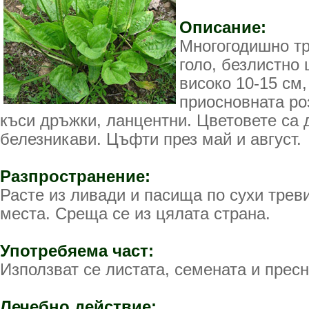
Описание:
Многогодишно тр
голо, безлистно
високо 10-15 см,
приосновната роз
къси дръжки, ланцентни. Цветовете са 
белезникави. Цъфти през май и август.
Разпространение:
Расте из ливади и пасища по сухи трев
места. Среща се из цялата страна.
Употребяема част:
Използват се листата, семената и пресн
Лечебно действие: