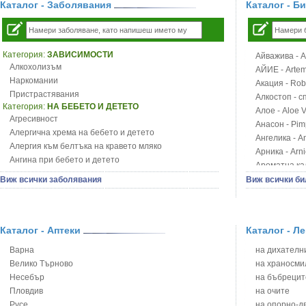
Каталог - Заболявания
Каталог - Б
Категория:
ЗАВИСИМОСТИ
Айважива - Al
Алкохолизъм
АЙИЕ - Artemi
Наркомании
Акация - Rob
Пристрастявания
Алкостоп - с
Категория:
НА БЕБЕТО И ДЕТЕТО
Алое - Aloe 
Агресивност
Анасон - Pim
Алергична хрема на бебето и детето
Ангелика - An
Алергия към белтъка на кравето мляко
Арника - Arn
Ангина при бебето и детето
Ароматна кал
Анемия при бебето и детето
Арония - So
Виж всички заболявания
Виж всички би
Апетит - пълни деца
Бабини зъби -
Аромотерапия и децата
Билки за ба
Безапетитие при бебето и детето
Блатен аир -
Бронхиална астма при бебето и детето
Каталог - Аптеки
Каталог - Л
Блатен тъжни
Бронхит и пневмония при деца
Блян
Варна
на дихателни
Варицела
Бобови шушул
Велико Търново
на храносми
Висока температура на бебето и детето
Божур - Paeo
Несебър
на бъбрецит
Възпаление на ушите на бебето и детето
Борови връхче
Пловдив
на очите
Глисти
Босилек - Oc
Русе
на опорно-д