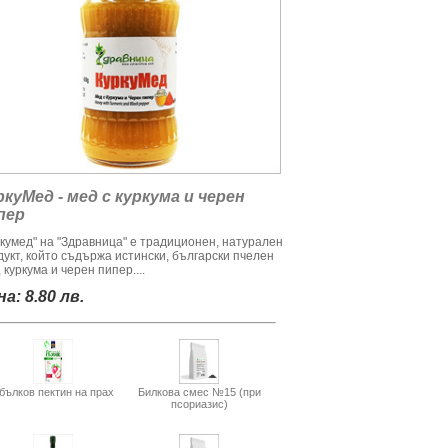
ркуМед - мед с куркума и черен
пер
ркумед" на "Здравница" е традиционен, натурален
дукт, който съдържа истински, български пчелен
 куркума и черен пипер....
а: 8.80 лв.
бълков пектин на прах
Билкова смес №15 (при
псориазис)