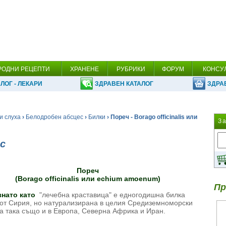
РОДНИ РЕЦЕПТИ
ХРАНЕНЕ
РУБРИКИ
ФОРУМ
КОНСУ
ЛОГ - ЛЕКАРИ
ЗДРАВЕН КАТАЛОГ
ЗДРА
и слуха
›
Белодробен абсцес
›
Билки
› Пореч - Borago officinalis или
З
с
Пореч
(Borago officinalis или echium amoenum)
Пр
нато като
"лечебна краставица" е едногодишна билка
от Сирия, но натурализирана в целия Средиземноморски
 а така също и в Европа, Северна Африка и Иран.