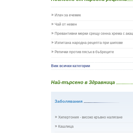
Жълтеница
Запек на бебето и детето
Заушка
Илач за ечемик
Имунизационен календар
Кашлица при бебето и детето
Чай от невен
Коклюш при бебето и детето
Превантивни мерки срещу сенна хрема с ака
Колики
Менингит
Изпитана народна рецепта при шипове
Млечни зъби
Репички против пясък в бъбреците
Млечница
Морбили
Нощно напикаване - енуреза
Виж всички категории
Отит
Отравяне
Най-търсено в Здравница
Плач
Подсичане
Проблеми в пикочните пътища и бъбреците
Заболявания
Проблеми с очите на бебето и детето
Разстройство - диария при бебето и детето
Рахит
Хипертония - високо кръвно налягане
Рубеола
Температура - висока
Кашлица
Травми на бебето и детето