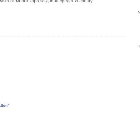
чита от много хора за добро средство срещу
М
п
-Шен”