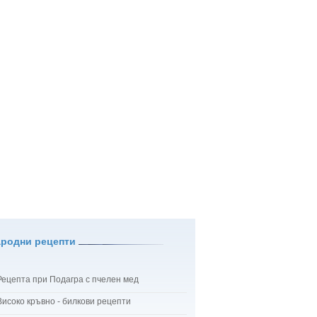
ародни рецепти
Рецепта при Подагра с пчелен мед
Високо кръвно - билкови рецепти