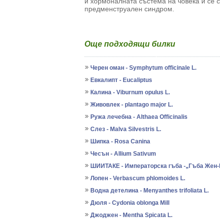
и хормоналната състема на човека и се с
предменструален синдром.
Още подходящи билки
Черен оман - Symphytum officinale L.
Евкалипт - Eucaliptus
Калина - Viburnum opulus L.
Живовлек - plantago major L.
Ружа лечебна - Althaea Officinalis
Слез - Malva Silvestris L.
Шипка - Rosa Canina
Чесън - Allium Sativum
ШИИТАКЕ - Императорска гъба -„Гъба Жен
Лопен - Verbascum phlomoides L.
Водна детелина - Menyanthes trifoliata L.
Дюля - Cydonia oblonga Mill
Джоджен - Mentha Spicata L.