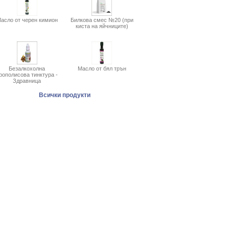
асло от черен кимион
Билкова смес №20 (при
киста на яйчниците)
Безалкохолна
Масло от бял трън
рополисова тинктура -
Здравница
Всички продукти