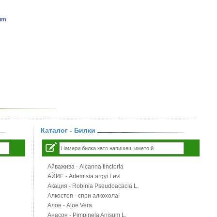
num
Каталог - Билки
Айважива - Alcanna tinctoria
АЙИЕ - Artemisia argyi Levl
Акация - Robinia Pseudoacacia L.
Алкостоп - спри алкохола!
Алое - Aloe Vera
Анасон - Pimpinela Anisum L.