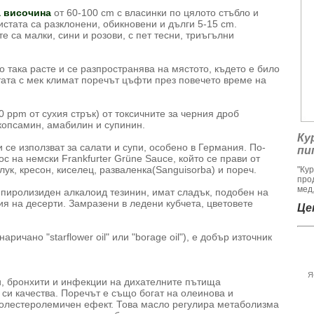
а височина
от 60-100 cm с власинки по цялото стъбло и
истата са разклонени, обикновени и дълги 5-15 cm.
е са малки, сини и розови, с пет тесни, триъгълни
о така расте и се разпространява на мястото, където е било
тата с мек климат поречът цъфти през повечето време на
0 ppm от сухия стрък) от токсичните за черния дроб
копсамин, амабилин и супинин.
Ку
 се използват за салати и супи, особено в Германия. По-
пи
сос на немски Frankfurter Grüne Sauce, който се прави от
лук, кресон, киселец, разваленка(Sanguisorba) и пореч.
"Ку
про
мед,
 пиролизиден алкалоид тезинин, имат сладък, подобен на
ция на десерти. Замразени в ледени кубчета, цветовете
Цен
аричано "starflower oil" или "borage oil"), е добър източник
Я
и, бронхити и инфекции на дихателните пътища
си качества. Поречът е също богат на олеинова и
холестеролемичен ефект. Това масло регулира метаболизма