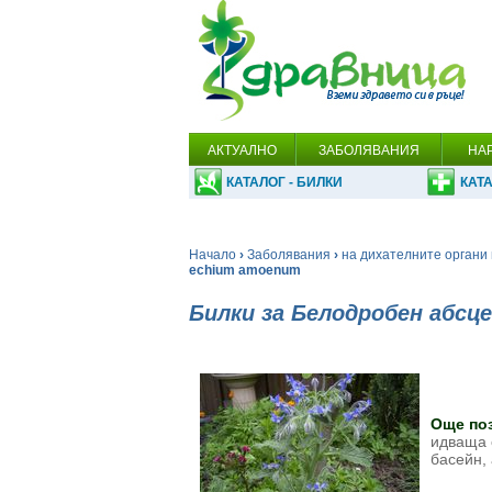
АКТУАЛНО
ЗАБОЛЯВАНИЯ
НА
КАТАЛОГ - БИЛКИ
КАТА
Начало
›
Заболявания
›
на дихателните органи 
echium amoenum
Билки за Белодробен абсце
Още поз
идваща 
басейн,