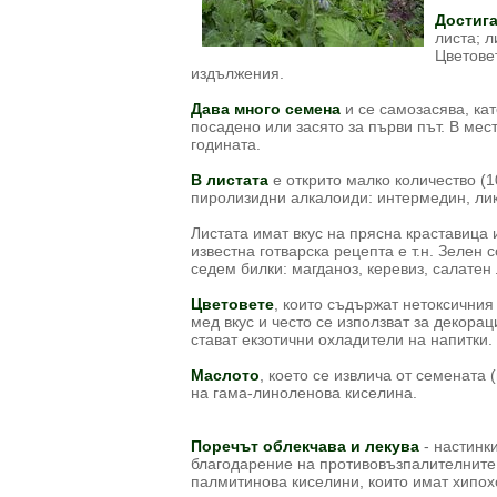
Достиг
листа; л
Цветовет
издължения.
Дава много семена
и се самозасява, кат
посадено или засято за първи път. В мес
годината.
В листата
е открито малко количество (1
пиролизидни алкалоиди: интермедин, ли
Листата имат вкус на прясна краставица и
известна готварска рецепта е т.н. Зелен 
седем билки: магданоз, керевиз, салатен 
Цветовете
, които съдържат нетоксичния
мед вкус и често се използват за декора
стават екзотични охладители на напитки.
Маслото
, което се извлича от семената (н
на гама-линоленова киселина.
Поречът облекчава и лекува
- настинк
благодарение на противовъзпалителните 
палмитинова киселини, които имат хипо