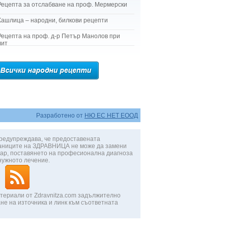
Рецепта за отслабване на проф. Мермерски
Кашлица – народни, билкови рецепти
Рецепта на проф. д-р Петър Манолов при
лит
Разработено от
НЮ ЕС НЕТ ЕООД
редупреждава, че предоставената
аниците на ЗДРАВНИЦА не може да замени
ар, поставянето на професионална диагноза
нужното лечение.
териали от Zdravnitza.com задължително
не на източника и линк към съответната