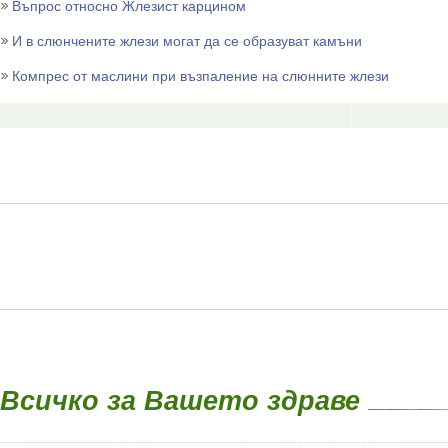
Въпрос относно Жлезист карцином
И в слюнчените жлези могат да се образуват камъни
Компрес от маслини при възпаление на слюнните жлези
Всичко за Вашето здраве