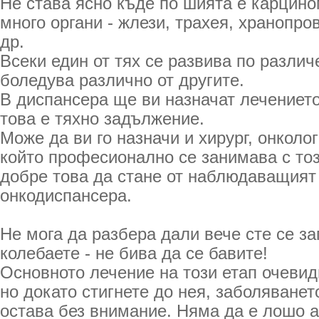
Не става ясно къде по шията е карцино
много органи - жлези, трахея, хранопров
др.
Всеки един от тях се развива по различ
боледува различно от другите.
В диспансера ще ви назначат лечениет
това е тяхно задължение.
Може да ви го назначи и хирург, онколо
който професионално се занимава с този
добре това да стане от наблюдаващият 
онкодиспансера.
Не мога да разбера дали вече сте се з
колебаете - не бива да се бавите!
Основното лечение на този етап очевид
но докато стигнете до нея, заболяванет
остава без внимание. Няма да е лошо 