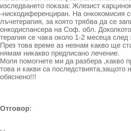
изследването показа: Жлезист карцино
-нискодиференциран. На онкокомисия с
лъчетерапия, за която трябва да се за
онкодиспансера на Соф. обл. Доколкото
терапия се чака около 1-2 месеца след 
През това време аз незнам какво ще ста
нямам никакво предписано лечение.
Моля помогнете ми да разбера ,какво 
това и какви са последствията,защото 
обяснено!!!
Отговор
: