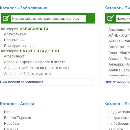
Каталог - Заболявания
Каталог - Б
Категория:
ЗАВИСИМОСТИ
Айважива - Al
Алкохолизъм
АЙИЕ - Artemi
Наркомании
Акация - Rob
Пристрастявания
Алкостоп - с
Категория:
НА БЕБЕТО И ДЕТЕТО
Алое - Aloe 
Агресивност
Анасон - Pim
Алергична хрема на бебето и детето
Ангелика - An
Алергия към белтъка на кравето мляко
Арника - Arn
Ангина при бебето и детето
Ароматна кал
Анемия при бебето и детето
Арония - So
Виж всички заболявания
Виж всички би
Апетит - пълни деца
Бабини зъби -
Аромотерапия и децата
Билки за ба
Безапетитие при бебето и детето
Блатен аир -
Бронхиална астма при бебето и детето
Каталог - Аптеки
Каталог - Л
Блатен тъжни
Бронхит и пневмония при деца
Блян
Варна
на дихателни
Варицела
Бобови шушул
Велико Търново
на храносми
Висока температура на бебето и детето
Божур - Paeo
Несебър
на бъбрецит
Възпаление на ушите на бебето и детето
Борови връхче
Пловдив
на очите