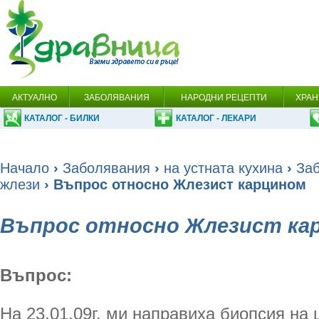
АКТУАЛНО
ЗАБОЛЯВАНИЯ
НАРОДНИ РЕЦЕПТИ
ХРАН
КАТАЛОГ - БИЛКИ
КАТАЛОГ - ЛЕКАРИ
Начало
›
Заболявания
›
на устната кухина
›
За
жлези
› Въпрос относно Жлезист карцином
Въпрос относно Жлезист ка
Въпрос:
На 23.01.09г. ми направиха биопсия на 