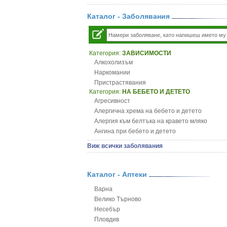
Каталог - Заболявания
Категория:
ЗАВИСИМОСТИ
Алкохолизъм
Наркомании
Пристрастявания
Категория:
НА БЕБЕТО И ДЕТЕТО
Агресивност
Алергична хрема на бебето и детето
Алергия към белтъка на кравето мляко
Ангина при бебето и детето
Анемия при бебето и детето
Виж всички заболявания
Апетит - пълни деца
Аромотерапия и децата
Безапетитие при бебето и детето
Каталог - Аптеки
Бронхиална астма при бебето и детето
Варна
Бронхит и пневмония при деца
Велико Търново
Варицела
Несебър
Висока температура на бебето и детето
Пловдив
Възпаление на ушите на бебето и детето