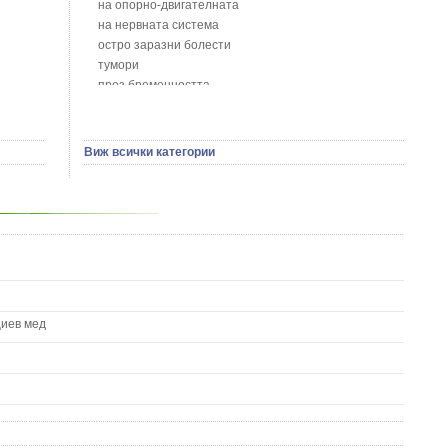
на опорно-двигателната
Босилек - Ocimum Basillicum
на нервната система
Брей - Tamus Communis
остро заразни болести
Брош - Rubia tinctorum L.
тумори
Бръшлян - Hedera helix L.
през бременността
Бряст - Ulmus
на сърцето и кръвоносните съдове
Бушменски отровен храст - Acokanthera oppositifolia
на устната кухина
Бял имел - Viscum album L.
сексуални проблеми
Виж всички категории
Бял оман - Inula Helenium L.
на половите органи
Бял Равнец - Achillea Millefolium L.
зависимости
Бял трън - Silybum Marianum L.
на жлезите с вътрешна секреция
Бяла бреза - Betula pendula
паразитни болести
Бяла върба - Salix Аlba
на бебето и детето
Великденче - Veronica
на кожата и венерически
Ветрогон - Eryngium Campestre
други
Вечнозелен кипарис
Вишна - Prunus cerasus L.
циев мед
Водна детелина - Menyanthes trifoliata L.
Водно Пипериче - Polygonum Hydropiper L.
Волски език - Asplenium scolopendrium
Врабчови чревца - Stellaria media L.
Вратига - Tanacetrum Vulgare
Върбинка - Verbena Officinalis L.