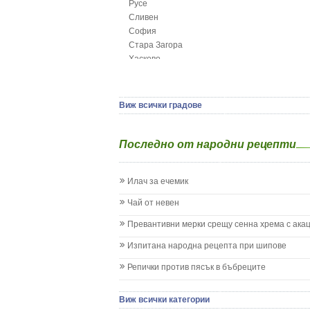
Русе
Глисти
Сливен
Грижа за пъпа на новороденото
София
Грип при бебето и детето
Стара Загора
Гърч
Хасково
Да отгледам и възпитам детето си
Ямбол
Детска церебрална парализа
Детски аутизъм
Детски диабет
Виж всички градове
Екземи при деца
Епилепсия при деца
Последно от народни рецепти
Жълтеница
Запек на бебето и детето
Заушка
Илач за ечемик
Имунизационен календар
Кашлица при бебето и детето
Чай от невен
Коклюш при бебето и детето
Превантивни мерки срещу сенна хрема с ака
Колики
Менингит
Изпитана народна рецепта при шипове
Млечни зъби
Репички против пясък в бъбреците
Млечница
Морбили
Нощно напикаване - енуреза
Виж всички категории