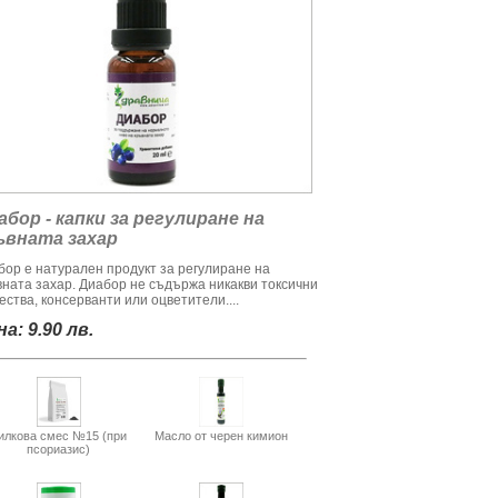
абор - капки за регулиране на
ъвната захар
бор е натурален продукт за регулиране на
вната захар. Диабор не съдържа никакви токсични
ства, консерванти или оцветители....
а: 9.90 лв.
илкова смес №15 (при
Масло от черен кимион
псориазис)