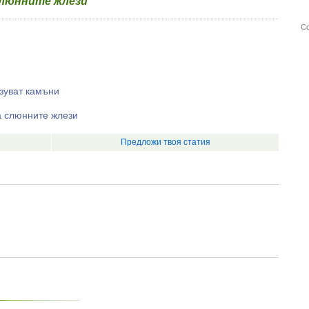
слюнните жлези
Со
азуват камъни
а слюнните жлези
Предложи твоя статия