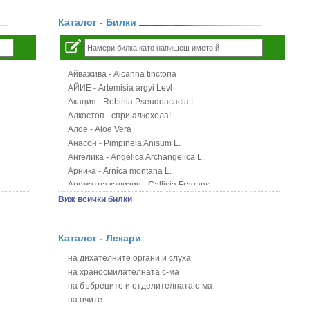
Каталог - Билки
Айважива - Alcanna tinctoria
АЙИЕ - Artemisia argyi Levl
Акация - Robinia Pseudoacacia L.
Алкостоп - спри алкохола!
Алое - Aloe Vera
Анасон - Pimpinela Anisum L.
Ангелика - Angelica Archangelica L.
Арника - Arnica montana L.
Ароматна кализия - Callisia Fragans
Арония - Sorbus melanocorpa
Виж всички билки
Бабини зъби - Tribulus terrestris
Билки за бани при хемороиди
Каталог - Лекари
Блатен аир - Acorus calamus L.
Блатен тъжник - Spirea ulmaria L.
на дихателните органи и слуха
Блян
на храносмилателната с-ма
Бобови шушулки - Phaseolus Vulgaris L.
на бъбреците и отделителната с-ма
Божур - Paeonia Decora
на очите
Борови връхчета - Pinus sylvestris