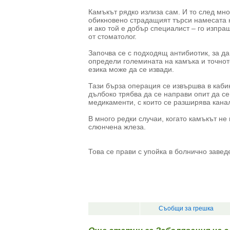
Камъкът рядко излиза сам. И то след мн
обикновено страдащият търси намесата н
и ако той е добър специалист – го изпр
от стоматолог.
Започва се с подходящ антибиотик, за да
определи големината на камъка и точното
езика може да се извади.
Тази бърза операция се извършва в кабин
дълбоко трябва да се направи опит да се
медикаменти, с които се разширява кана
В много редки случаи, когато камъкът не
слюнчена жлеза.
Това се прави с упойка в болнично завед
Съобщи за грешка