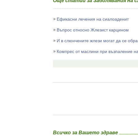
Още статии за Заболявания на 
Ефикасни лечения на сиалоаденит
Въпрос относно Жлезист карцином
И в слюнчените жлези могат да се обр
Компрес от маслини при възпаление н
Всичко за Вашето здраве