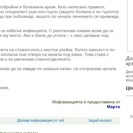
огобройни и болезнени кризи. Като неписано правило,
а специалист уши-нос-гърло (защото болката е по гърлото)
аща при зъболекар, защото по начало лечението се провежда
 се избегне инфекцията. С рентгенова снимка може да се
 му място. Ако е близо до устата – с леко цепване под
ета на стоматолога с местна упойка. Когато камъкът е по-
 изтласка към отвора на канала под езика. Това става с
Ди
ла и се увеличава слюноотделянето.
кр
 може да се извади по никакъв начин, се отстранява цялата
Диа
кръ
веще
ение.
Цен
Информацията е предоставена от
Марта
Б
Добави информация от теб
Задай въпрос