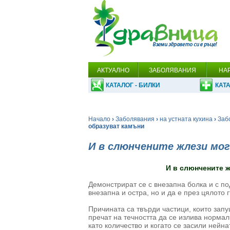
АКТУАЛНО
ЗАБОЛЯВАНИЯ
НА
КАТАЛОГ - БИЛКИ
КАТА
Начало
›
Заболявания
›
на устната кухина
›
Заб
образуват камъни
И в слюнчените жлези мог
И в слюнчените ж
Демонстрират се с внезапна болка и с по
внезапна и остра, но и да е през цялото 
Причината са твърди частици, които запу
пречат на течността да се излива нормал
като количество и когато се засили нейна