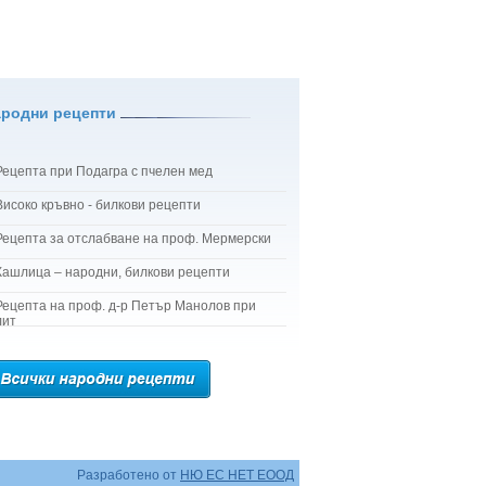
ародни рецепти
Рецепта при Подагра с пчелен мед
Високо кръвно - билкови рецепти
Рецепта за отслабване на проф. Мермерски
Кашлица – народни, билкови рецепти
Рецепта на проф. д-р Петър Манолов при
лит
Разработено от
НЮ ЕС НЕТ ЕООД