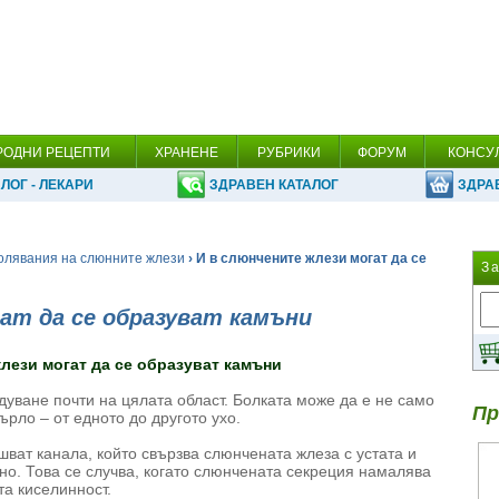
РОДНИ РЕЦЕПТИ
ХРАНЕНЕ
РУБРИКИ
ФОРУМ
КОНСУ
ЛОГ - ЛЕКАРИ
ЗДРАВЕН КАТАЛОГ
ЗДРА
олявания на слюнните жлези
› И в слюнчените жлези могат да се
З
ат да се образуват камъни
лези могат да се образуват камъни
дуване почти на цялата област. Болката може да е не само
Пр
гърло – от едното до другото ухо.
шват канала, който свързва слюнчената жлеза с устата и
но. Това се случва, когато слюнчената секреция намалява
та киселинност.