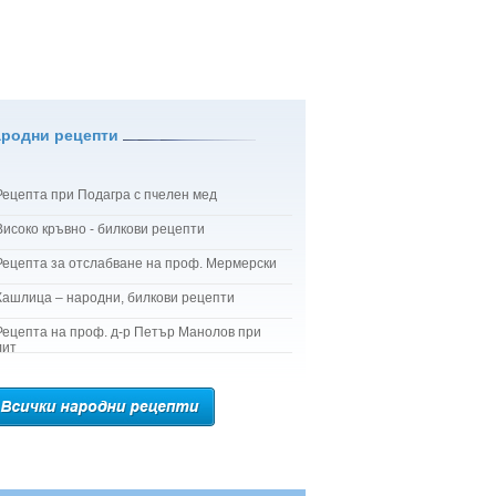
ародни рецепти
Рецепта при Подагра с пчелен мед
Високо кръвно - билкови рецепти
Рецепта за отслабване на проф. Мермерски
Кашлица – народни, билкови рецепти
Рецепта на проф. д-р Петър Манолов при
лит