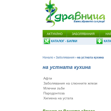
АКТУАЛНО
ЗАБОЛЯВАНИЯ
НА
КАТАЛОГ - БИЛКИ
КАТА
Начало
›
Заболявания
› на устната кухина
на устната кухина
Афти
Заболявания на слюнните жлези
Млечни зъби
Пародонтоза
Хигиена на устата