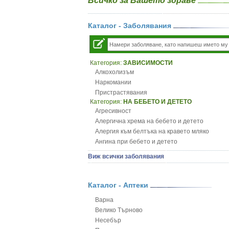
Всичко за Вашето здраве
Каталог - Заболявания
Категория:
ЗАВИСИМОСТИ
Алкохолизъм
Наркомании
Пристрастявания
Категория:
НА БЕБЕТО И ДЕТЕТО
Агресивност
Алергична хрема на бебето и детето
Алергия към белтъка на кравето мляко
Ангина при бебето и детето
Анемия при бебето и детето
Виж всички заболявания
Апетит - пълни деца
Аромотерапия и децата
Безапетитие при бебето и детето
Каталог - Аптеки
Бронхиална астма при бебето и детето
Варна
Бронхит и пневмония при деца
Велико Търново
Варицела
Несебър
Висока температура на бебето и детето