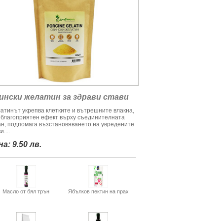
ински желатин за здрави стави
атинът укрепва клетките и вътрешните влакна,
 благоприятен ефект върху съединителната
ан, подпомага възстановяването на увредените
и....
а: 9.50 лв.
Масло от бял трън
Ябълков пектин на прах