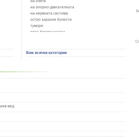
на очите
Борови връхчета - Pinus sylvestris
на опорно-двигателната
Б
Босилек - Ocimum Basillicum
на нервната система
Брей - Tamus Communis
остро заразни болести
Брош - Rubia tinctorum L.
тумори
Бръшлян - Hedera helix L.
през бременността
Бряст - Ulmus
на сърцето и кръвоносните съдове
Со
Бушменски отровен храст - Acokanthera oppositifolia
на устната кухина
Бял имел - Viscum album L.
сексуални проблеми
Виж всички категории
Бял оман - Inula Helenium L.
на половите органи
Бял Равнец - Achillea Millefolium L.
зависимости
Бял трън - Silybum Marianum L.
на жлезите с вътрешна секреция
Бяла бреза - Betula pendula
паразитни болести
Бяла върба - Salix Аlba
на бебето и детето
Великденче - Veronica
на кожата и венерически
Ветрогон - Eryngium Campestre
други
Вечнозелен кипарис
Вишна - Prunus cerasus L.
циев мед
Водна детелина - Menyanthes trifoliata L.
Водно Пипериче - Polygonum Hydropiper L.
Волски език - Asplenium scolopendrium
Врабчови чревца - Stellaria media L.
Вратига - Tanacetrum Vulgare