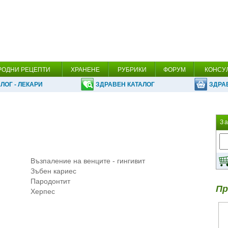
РОДНИ РЕЦЕПТИ
ХРАНЕНЕ
РУБРИКИ
ФОРУМ
КОНСУ
ЛОГ - ЛЕКАРИ
ЗДРАВЕН КАТАЛОГ
ЗДРА
З
Възпаление на венците - гингивит
Зъбен кариес
Пародонтит
Пр
Херпес