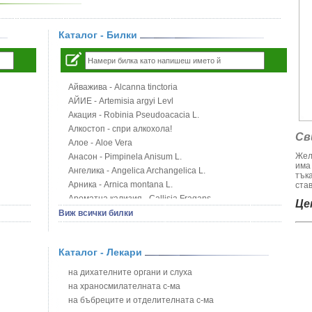
Каталог - Билки
Айважива - Alcanna tinctoria
АЙИЕ - Artemisia argyi Levl
Акация - Robinia Pseudoacacia L.
Алкостоп - спри алкохола!
Св
Алое - Aloe Vera
Жел
Анасон - Pimpinela Anisum L.
има
Ангелика - Angelica Archangelica L.
тък
Арника - Arnica montana L.
став
Ароматна кализия - Callisia Fragans
Цен
Арония - Sorbus melanocorpa
Виж всички билки
Бабини зъби - Tribulus terrestris
Билки за бани при хемороиди
Каталог - Лекари
Блатен аир - Acorus calamus L.
Блатен тъжник - Spirea ulmaria L.
на дихателните органи и слуха
Блян
на храносмилателната с-ма
Бобови шушулки - Phaseolus Vulgaris L.
на бъбреците и отделителната с-ма
Божур - Paeonia Decora