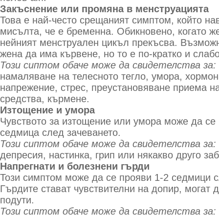
Закъснение или промяна в менструацията
Това е най-често срещаният симптом, който на
мисълта, че е бременна. Обикновено, когато ж
нейният менструален цикъл прекъсва. Възмож
жена да има кървене, но то е по-кратко и слаб
Този сиптом обаче може да свидетелства за:
намаляване на телесното тегло, умора, хормо
напрежение, стрес, преустановяване приема н
средства, кърмене.
Изтощение и умора
Чувството за изтощение или умора може да се
седмица след зачеването.
Този сиптом обаче може да свидетелства за:
депресия, настинка, грип или някакво друго за
Напрегнати и болезнени гърди
Този симптом може да се прояви 1-2 седмици с
Гърдите стават чувствителни на допир, могат 
подути.
Този сиптом обаче може да свидетелства за: