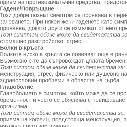
прием на противозачатъчни средства, предсто
Гадене/Повръщане
Този добре познат симптом се проявява в пери
зачеването. При някои жени гаденето като сим
проявява, докато други се измъчват от него пр
Този симптом обаче може да свидетелства за
стомашно разстройство, стрес.
Болки в кръста
Болките ниско в кръста се появяват още в ран
Възможно е те да съпровождат цялата бременн
Този сиптом обаче може да свидетелства за:
менструация, стрес, физическо или душевно н
здравословни проблеми в областта на гърба.
Главоболие
Главоболието е симптом, който може да се про
бременност и често се обяснява с повишаване
организма.
Този сиптом обаче може да свидетелства за:
приема на кофеин, предстояща менструация, п
някакво друго заболяване.