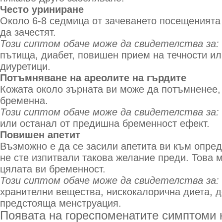
Често уриниране
Около 6-8 седмица от зачеването посещенията
да зачестят.
Този сиптом обаче може да свидетелства за:
пътища, диабет, повишен прием на течности ил
диуретици.
Потъмняване на ареолите на гърдите
Кожата около зърната ви може да потъмненее, 
бременна.
Този сиптом обаче може да свидетелства за:
или останал от предишна бременност ефект.
Повишен апетит
Възможно е да се засили апетита ви към опред
не сте изпитвали такова желание преди. Това 
цялата ви бременност.
Този сиптом обаче може да свидетелства за:
хранителни вещества, нискокалорична диета, 
предстояща менструация.
Появата на гореспоменатите симптоми 