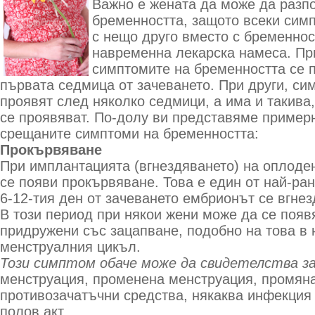
Важно е жената да може да разп
бременността, защото всеки сим
с нещо друго вместо с бременнос
навременна лекарска намеса. Пр
симптомите на бременността се 
първата седмица от зачеването. При други, си
проявят след няколко седмици, а има и такива,
се проявяват. По-долу ви представяме пример
срещаните симптоми на бременността:
Прокървяване
При имплантацията (вгнездяването) на оплоде
се появи прокървяване. Това е един от най-ра
6-12-тия ден от зачеването ембрионът се вгнез
В този период при някои жени може да се появ
придружени със зацапване, подобно на това в 
менструалния цикъл.
Този симптом обаче може да свидетелства з
менструация, променена менструация, промян
противозачатъчни средства, някаква инфекция
полов акт.