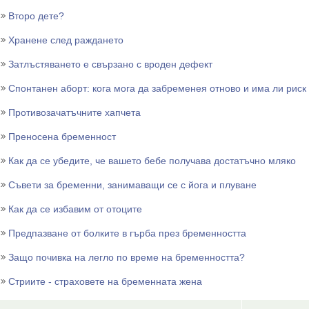
Второ дете?
Хранене след раждането
Затлъстяването е свързано с вроден дефект
Спонтанен аборт: кога мога да забременея отново и има ли риск
Противозачатъчните хапчета
Преносена бременност
Как да се убедите, че вашето бебе получава достатъчно мляко
Съвети за бременни, занимаващи се с йога и плуване
Как да се избавим от отоците
Предпазване от болките в гърба през бременността
Защо почивка на легло по време на бременността?
Стриите - страховете на бременната жена