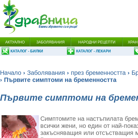
АКТУАЛНО
ЗАБОЛЯВАНИЯ
НАРОДНИ РЕЦЕПТИ
ХРАН
КАТАЛОГ - БИЛКИ
КАТАЛОГ - ЛЕКАРИ
Начало
›
Заболявания
›
през бременността
›
Б
› Първите симптоми на бременността
Първите симптоми на брем
Симптомите на настъпилата брем
всички жени, но един от най-пок
закъсняващия или отсъстващия 