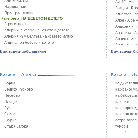
Алкохолизъм
АЙИЕ - Artemi
Наркомании
Акация - Rob
Пристрастявания
Алкостоп - с
Категория:
НА БЕБЕТО И ДЕТЕТО
Алое - Aloe 
Агресивност
Анасон - Pim
Алергична хрема на бебето и детето
Ангелика - An
Алергия към белтъка на кравето мляко
Арника - Arn
Ангина при бебето и детето
Ароматна кал
Анемия при бебето и детето
Арония - So
Виж всички заболявания
Виж всички би
Апетит - пълни деца
Бабини зъби -
Аромотерапия и децата
Билки за ба
Безапетитие при бебето и детето
Блатен аир -
Бронхиална астма при бебето и детето
Каталог - Аптеки
Каталог - Л
Блатен тъжни
Бронхит и пневмония при деца
Блян
Варна
на дихателни
Варицела
Бобови шушул
Велико Търново
на храносми
Висока температура на бебето и детето
Божур - Paeo
Несебър
на бъбрецит
Възпаление на ушите на бебето и детето
Борови връхче
Пловдив
на очите
Глисти
Босилек - Oc
Русе
на опорно-д
Грижа за пъпа на новороденото
Брей - Tamu
Сливен
на нервната
Грип при бебето и детето
Брош - Rubia 
София
остро зараз
Гърч
Бръшлян - He
Стара Загора
тумори
Да отгледам и възпитам детето си
Бряст - Ulmu
Хасково
през бремен
Детска церебрална парализа
Бушменски от