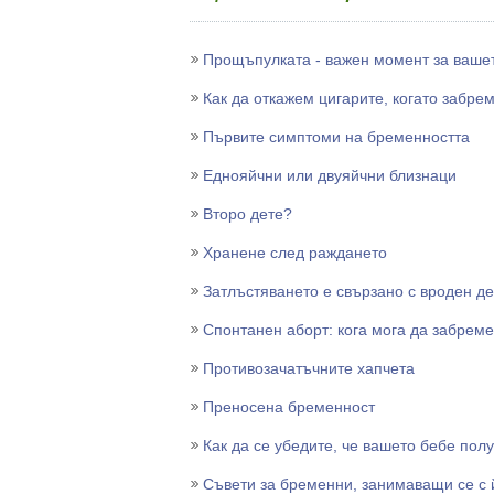
Прощъпулката - важен момент за ваше
Как да откажем цигарите, когато забр
Първите симптоми на бременността
Еднояйчни или двуяйчни близнаци
Второ дете?
Хранене след раждането
Затлъстяването е свързано с вроден д
Спонтанен аборт: кога мога да забреме
Противозачатъчните хапчета
Преносена бременност
Как да се убедите, че вашето бебе пол
Съвети за бременни, занимаващи се с 