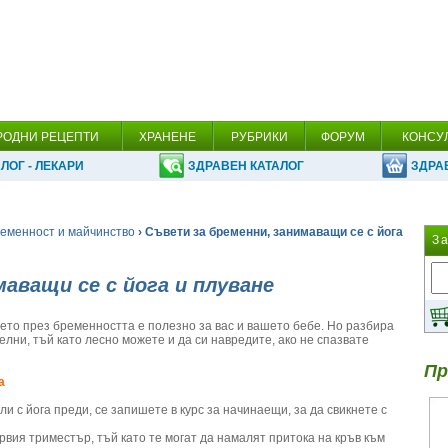
РОДНИ РЕЦЕПТИ
ХРАНЕНЕ
РУБРИКИ
ФОРУМ
КОНСУ
ЛОГ - ЛЕКАРИ
ЗДРАВЕН КАТАЛОГ
ЗДРА
еменност и майчинство
› Съвети за бременни, занимаващи се с йога
З
аващи се с йога и плуване
нето през бременността е полезно за вас и вашето бебе. Но разбира
елни, тъй като лесно можете и да си навредите, ако не спазвате
Пр
а
али с йога преди, се запишете в курс за начинаещи, за да свикнете с
вия триместър, тъй като те могат да намалят притока на кръв към