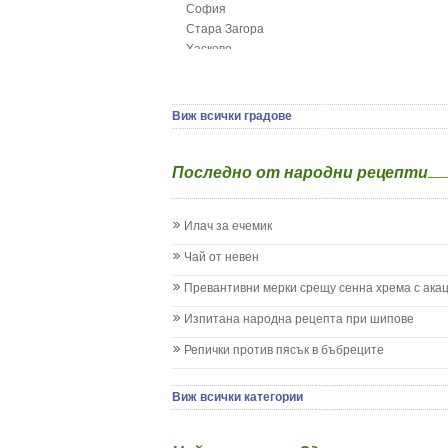
София
Грип при бебето и детето
Стара Загора
Гърч
Хасково
Да отгледам и възпитам детето си
Ямбол
Детска церебрална парализа
Детски аутизъм
Детски диабет
Виж всички градове
Екземи при деца
Епилепсия при деца
Последно от народни рецепти
Жълтеница
Запек на бебето и детето
Заушка
Илач за ечемик
Имунизационен календар
Кашлица при бебето и детето
Чай от невен
Коклюш при бебето и детето
Превантивни мерки срещу сенна хрема с ака
Колики
Менингит
Изпитана народна рецепта при шипове
Млечни зъби
Репички против пясък в бъбреците
Млечница
Морбили
Нощно напикаване - енуреза
Виж всички категории
Отит
Отравяне