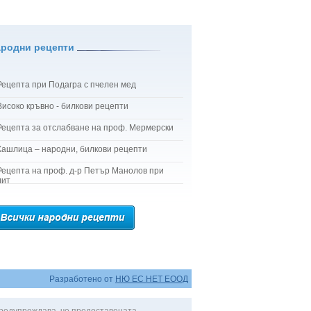
ародни рецепти
Рецепта при Подагра с пчелен мед
Високо кръвно - билкови рецепти
Рецепта за отслабване на проф. Мермерски
Кашлица – народни, билкови рецепти
Рецепта на проф. д-р Петър Манолов при
лит
Разработено от
НЮ ЕС НЕТ ЕООД