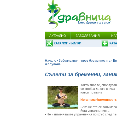
АКТУАЛНО
ЗАБОЛЯВАНИЯ
НА
КАТАЛОГ - БИЛКИ
КАТА
Начало
›
Заболявания
›
през бременността
›
Бр
и плуване
Съвети за бременни, заним
Както знаете, спортува
се трябва да сте внимат
някои правила.
Йога през бременностт
• Ако не сте се занимав
йога упражненията.
• Не изпълнявайте упражнения по гръб след пър