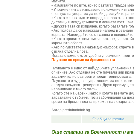
матката.
• Избягвайте позите, които разтягат твърде мн
• Упражненията в изправено положение изпълня
евентуална упора, за да не би да загубите рав
• Когато се навеждате напред, го правете от х
дистанция между гръдната и лонната кост. Так
• Дръжте таза си изправен, когато разтягате гр
• Ако трябва да се навеждате напред в седнал
кърпата. Навеждайте се от ханша и повдигайте 
• Когато правите пози със завъртане, завъртай
коремната област.
• Ако почувствате някакъв дискомфорт, спрете в
с всяка отделна поза.
Йогата е комплекс от удобни упражнения, които
Плуване по време на бременността
Плуването е едно от най-добрите упражнения за
опитните. Ако отдавна не сте плували или прав
задължително разгрейте преди тренировката.
Плуването е чудесно упражнение за цялото ви т
сърдечносъдова тренировка. Друго преимущество
нараняване е много малък.
Когато сте на басейн, както и когато вземате ду
заразяване с гъбички. Тези заболявания са дос
време на бременността приемът на лекарства е
Автор predainatatak.bg
Съобщи за грешка
Още статии за Бременност и м