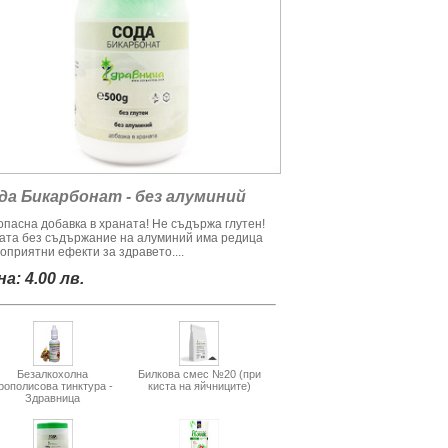
да Бикарбонат - без алуминий
опасна добавка в храната! Не съдържа глутен!
ата без съдържание на алуминий има редица
оприятни ефекти за здравето....
а: 4.00 лв.
Безалкохолна
Билкова смес №20 (при
рополисова тинктура -
киста на яйчниците)
Здравница