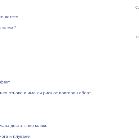
Со
то детето
еменеем?
Б
ефект
нея отново и има ли риск от повторен аборт
учава достатъчно мляко
йога и плуване