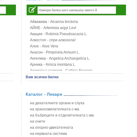
Айважива - Alcanna tinctoria
АЙИЕ - Artemisia argyi Levl
Акация - Robinia Pseudoacacia L.
Алкостоп - спри алкохола!
Алое - Aloe Vera
Анасон - Pimpinela Anisum L.
Ангелика - Angelica Archangelica L.
Арника - Arnica montana L.
Ароматна кализия - Callisia Fragans
Арония - Sorbus melanocorpa
Виж всички билки
Бабини зъби - Tribulus terrestris
Билки за бани при хемороиди
Каталог - Лекари
Блатен аир - Acorus calamus L.
Блатен тъжник - Spirea ulmaria L.
на дихателните органи и слуха
Блян
на храносмилателната с-ма
Бобови шушулки - Phaseolus Vulgaris L.
на бъбреците и отделителната с-ма
Божур - Paeonia Decora
на очите
Борови връхчета - Pinus sylvestris
на опорно-двигателната
Босилек - Ocimum Basillicum
на нервната система