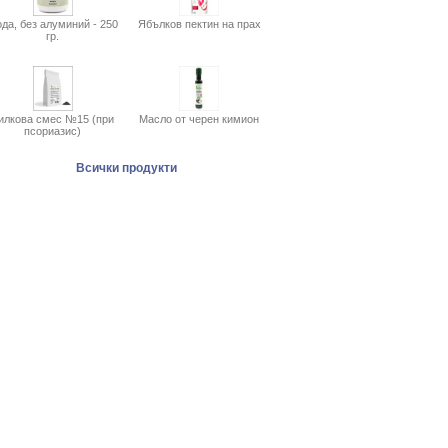
да, без алуминий - 250
Ябълков пектин на прах
гр.
илкова смес №15 (при
Масло от черен кимион
псориазис)
Всички продукти