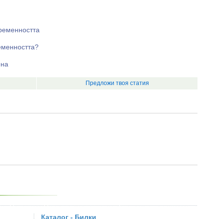
бременността
еменността?
ена
Предложи твоя статия
Каталог - Билки