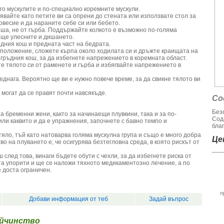
ого мускулите и по-специално коремните мускули.
вайте като петите ви са опрени до стената или използвате стол за
новесие и да нараните себе си или бебето.
анша, не от гърба. Поддържайте колкото е възможно по-голяма
а ще улесните и дишането.
ъдния кош и предната част на бедрата.
о положение, сложете кърпа около ходилата си и дръжте краищата на
гръдния кош, за да избегнете напрежението в коремната област.
те тялото си от раменете и гърба и избягвайте напрежението в
еднага. Вероятно ще ви е нужно повече време, за да свикне тялото ви
 могат да се правят почти навсякъде.
Со
Без
 бременни жени, както за начинаещи плувкини, така и за по-
Сод
или каквито и да е упражнения, започнете с бавно темпо и
благ
яло, тъй като натоварва голяма мускулна група и също е много добра
Цен
 на плуването е, че осигурява безтегловна среда, в която рискът от
ш след това, винаги бъдете обути с чехли, за да избегнете риска от
та упорити и ще се наложи тяхното медикаментозно лечение, а по
 доста ограничен.
п
Добави информация от теб
Задай въпрос
айчинство