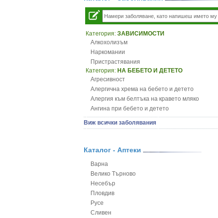
Категория:
ЗАВИСИМОСТИ
Алкохолизъм
Наркомании
Пристрастявания
Категория:
НА БЕБЕТО И ДЕТЕТО
Агресивност
Алергична хрема на бебето и детето
Алергия към белтъка на кравето мляко
Ангина при бебето и детето
Анемия при бебето и детето
Виж всички заболявания
Апетит - пълни деца
Аромотерапия и децата
Безапетитие при бебето и детето
Каталог - Аптеки
Бронхиална астма при бебето и детето
Варна
Бронхит и пневмония при деца
Велико Търново
Варицела
Несебър
Висока температура на бебето и детето
Пловдив
Възпаление на ушите на бебето и детето
Русе
Глисти
Сливен
Грижа за пъпа на новороденото