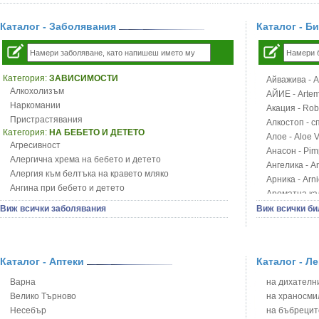
Каталог - Заболявания
Каталог - Б
Категория:
ЗАВИСИМОСТИ
Айважива - Al
Алкохолизъм
АЙИЕ - Artemi
Наркомании
Акация - Rob
Пристрастявания
Алкостоп - с
Категория:
НА БЕБЕТО И ДЕТЕТО
Алое - Aloe 
Агресивност
Анасон - Pim
Алергична хрема на бебето и детето
Ангелика - An
Алергия към белтъка на кравето мляко
Арника - Arn
Ангина при бебето и детето
Ароматна кал
Анемия при бебето и детето
Арония - So
Виж всички заболявания
Виж всички би
Апетит - пълни деца
Бабини зъби -
Аромотерапия и децата
Билки за ба
Безапетитие при бебето и детето
Блатен аир -
Бронхиална астма при бебето и детето
Каталог - Аптеки
Каталог - Л
Блатен тъжни
Бронхит и пневмония при деца
Блян
Варна
на дихателни
Варицела
Бобови шушул
Велико Търново
на храносми
Висока температура на бебето и детето
Божур - Paeo
Несебър
на бъбрецит
Възпаление на ушите на бебето и детето