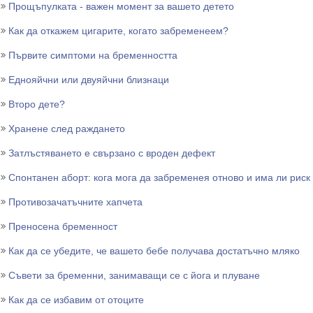
Прощъпулката - важен момент за вашето детето
Как да откажем цигарите, когато забременеем?
Първите симптоми на бременността
Еднояйчни или двуяйчни близнаци
Второ дете?
Хранене след раждането
Затлъстяването е свързано с вроден дефект
Спонтанен аборт: кога мога да забременея отново и има ли риск
Противозачатъчните хапчета
Преносена бременност
Как да се убедите, че вашето бебе получава достатъчно мляко
Съвети за бременни, занимаващи се с йога и плуване
Как да се избавим от отоците