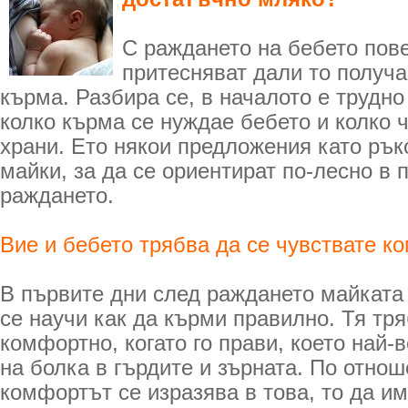
С раждането на бебето пове
притесняват дали то получ
кърма. Разбира се, в началото е трудно
колко кърма се нуждае бебето и колко ч
храни. Ето някои предложения като рък
майки, за да се ориентират по-лесно в 
раждането.
Вие и бебето трябва да се чувствате к
В първите дни след раждането майката
се научи как да кърми правилно. Тя тря
комфортно, когато го прави, което най-
на болка в гърдите и зърната. По отнош
комфортът се изразява в това, то да и