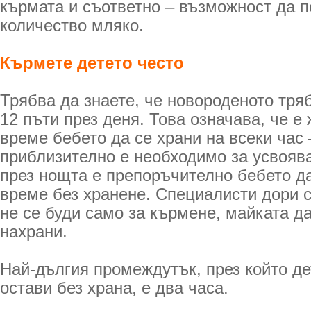
кърмата и съответно – възможност да 
количество мляко.
Кърмете детето често
Трябва да знаете, че новороденото тря
12 пъти през деня. Това означава, че е
време бебето да се храни на всеки час
приблизително е необходимо за усвоява
през нощта е препоръчително бебето да
време без хранене. Специалисти дори с
не се буди само за кърмене, майката да 
нахрани.
Най-дългия промеждутък, през който де
остави без храна, е два часа.