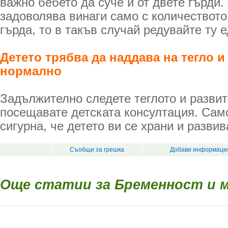
важно бебето да суче и от двете гърди.
задоволява винаги само с количеството
гърда, то в такъв случай редувайте ту е
Детето трябва да наддава на тегло и
нормално
Задължително следете теглото и развити
посещавате детската консултация. Сам
сигурна, че детето ви се храни и разви
Съобщи за грешка
Добави информация
Още статии за Бременност и 