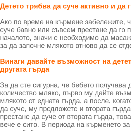
Детето трябва да суче активно и да 
Ако по време на кърмене забележите, ч
суче бавно или съвсем престане да го п
началото, значи е необходимо да масаж
за да започне млякото отново да се отд
Винаги давайте възможност на детет
другата гърда
За да сте сигурна, че бебето получава 
количество мляко, първо му дайте въз
млякото от едната гърда, а после, когат
да суче, му предложете и втората гърда
престане да суче от втората гърда, тов
вече е сито. В периода на кърменето за