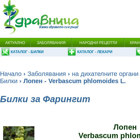
АКТУАЛНО
ЗАБОЛЯВАНИЯ
НАРОДНИ РЕЦЕПТИ
ХРАН
КАТАЛОГ - БИЛКИ
КАТАЛОГ - ЛЕКАРИ
Начало
›
Заболявания
›
на дихателните органи
Билки
› Лопен - Verbascum phlomoides L.
Билки за Фарингит
Лопен
Verbascum phlom