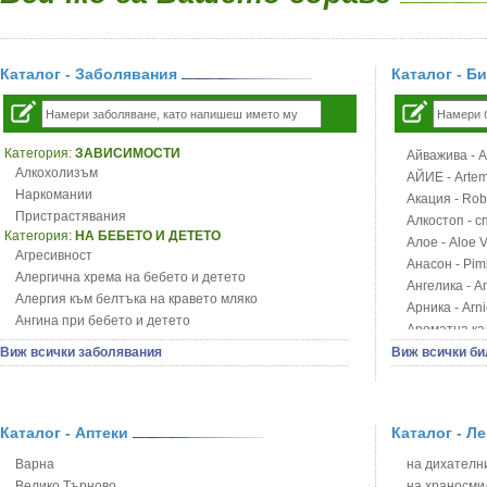
Каталог - Заболявания
Каталог - Б
Категория:
ЗАВИСИМОСТИ
Айважива - Al
Алкохолизъм
АЙИЕ - Artemi
Наркомании
Акация - Rob
Пристрастявания
Алкостоп - с
Категория:
НА БЕБЕТО И ДЕТЕТО
Алое - Aloe 
Агресивност
Анасон - Pim
Алергична хрема на бебето и детето
Ангелика - An
Алергия към белтъка на кравето мляко
Арника - Arn
Ангина при бебето и детето
Ароматна кал
Анемия при бебето и детето
Арония - So
Виж всички заболявания
Виж всички би
Апетит - пълни деца
Бабини зъби -
Аромотерапия и децата
Билки за ба
Безапетитие при бебето и детето
Блатен аир -
Бронхиална астма при бебето и детето
Каталог - Аптеки
Каталог - Л
Блатен тъжни
Бронхит и пневмония при деца
Блян
Варна
на дихателни
Варицела
Бобови шушул
Велико Търново
на храносми