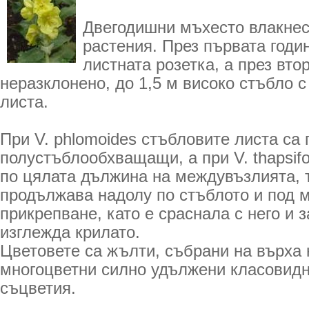
Двегодишни мъхесто влакнес
растения. През първата годин
листната розетка, а през вто
неразклонено, до 1,5 м високо стъбло с
листа.
При V. phlomoides стъбловите листа са
полустъблообхващащи, а при V. thapsif
по цялата дължина на междувъзлията, т
продължава надолу по стъблото и под м
прикрепване, като е сраснала с него и 
изглежда крилато.
Цветовете са жълти, събрани на върха 
многоцветни силно удължени класовидн
съцветия.