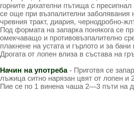
горните дихателни пътища с пресипнал 
се още при възпалителни заболявания 
чревния тракт, диария, чернодробно-жл
Под формата на запарка понякога се п
омекчаващо и противовъзпалително сре
плакнене на устата и гърлото и за бани
Дрогата от лопен влиза в състава на гр
Начин на употреба
- Приготвя се запар
лъжица ситно нарязан цвят от лопен и 
Пие се по 1 винена чаша 2—3 пъти на д