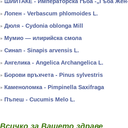
ШИИТАКЕ - Императорска гъба -„Гъба Жен
Лопен - Verbascum phlomoides L.
Дюля - Cydonia oblonga Mill
Мумио — илирийска смола
Синап - Sinapis arvensis L.
Ангелика - Angelica Archangelica L.
Борови връхчета - Pinus sylvestris
Каменоломка - Pimpinella Saxifraga
Пъпеш - Cucumis Melo L.
Всичко за Вашето здраве