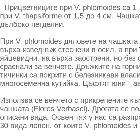
Прицветниците при V. phlomoides са 1 
при V. thapsiforme от 1,5 до 4 см. Чашка
дълбоко петделни.
При V. phlomoides дяловете на чашката 
върха изведнъж стеснени в осил, а при V
яйцевидни, на върха заострени. но без 
сраснали за венчето. Дръжките на горни
тичинки са покрити с белезникави влас
многосеменна кутийка. Цъфтят юни—ав
Използва се венчето с прикрепените къ
чашката (Flores Verbasci). Дрогата се п
описани вида. Освен тях у нас са разп
30 вида лопен, от които V. phlomoides и 