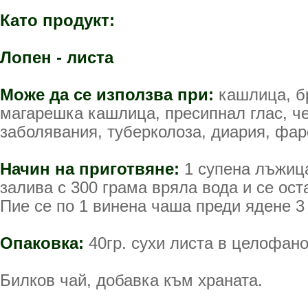
Като продукт:
Лопен - листа
Може да се използва при:
кашлица, бр
магарешка кашлица, пресипнал глас, ч
заболявания, туберколоза, диария, фар
Начин на приготвяне:
1 супена лъжица
залива с 300 грама вряла вода и се ост
Пие се по 1 винена чаша преди ядене 3
Опаковка:
40гр. сухи листа в целофано
Билков чай, добавка към храната.