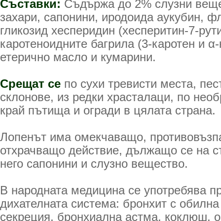
Съставки:
Съдържа до 2% слузни веще
захари, сапонини, иродоида аукубин, 
гликозид хесперидин (хесперитин-7-рут
каротеноидните багрила (3-каротен и α-
етерично масло и кумарини.
Срещат се
по сухи тревисти места, пе
склонове, из редки храсталаци, по нео
край пътища и огради в цялата страна.
Лопенът има омекчаващо, противовъзп
отхрачващо дей­ствие, дължащо се на 
него сапонини и слузно вещество.
В народната медицина се употребява п
диха­телната система: бронхит с обилн
секреция, бронхиална астма, кок­люш, о