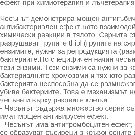
ефект при химиотерапия и лъчетерапия
Чесънът демонстрира мощен антигъбич
антибактериален ефект, като взаимоде
химически реакции в тялото. Серните 
разрушават групите thiol (групите на сяр
ензимите, нужни за репродукцията (раз
бактериите.По специфичен начин чесън
тези ензими. Тези ензими са нужни за к
бактериалните хромозоми и тяхното ра
бактерията неспособна да се размножа
убива бактериите. Това е механизмът н
чесъна и върху раковите клетки.
- Чесънът съдържа множество серни съ
имат мощен антивирусен ефект.
- Чесънът има антитромбоцитен ефект, т
се образуват съсиреци в кръвоносните 