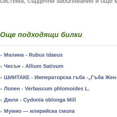
система, сърдечни заболявания и още м
Още подходящи билки
Малина - Rubus Idaeus
Чесън - Allium Sativum
ШИИТАКЕ - Императорска гъба -„Гъба Жен
Лопен - Verbascum phlomoides L.
Дюля - Cydonia oblonga Mill
Мумио — илирийска смола