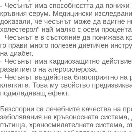
- Чесънът има способността да понижи 
кръвния серум. Медицински изследвани
доказали, че чесънът може да вдигне н
холестерол” най-малко с осем процента
- Чесънът е в състояние да понижава кр
го прави много полезен диетичен инстр
на диабет.
- Чесънът има кардиозащитно действие
развитието на атеросклероза.
- Чесънът въздейства благоприятно на 
клетките. Това му свойство предизвикв
подмладяващ ефект.
Безспорни са лечебните качества на пр
заболявания на кръвоносната система,
пътища, храносмилателната система, о