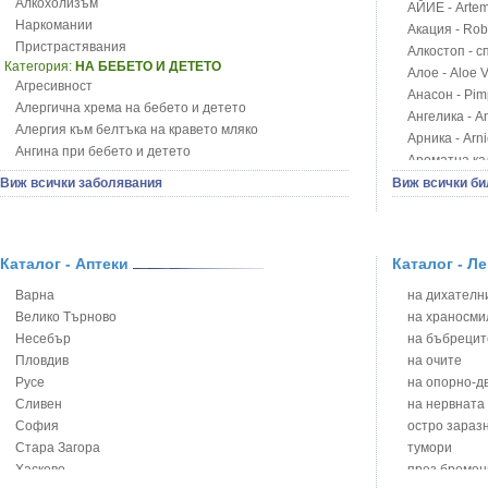
Алкохолизъм
АЙИЕ - Artemi
Наркомании
Акация - Rob
Пристрастявания
Алкостоп - с
Категория:
НА БЕБЕТО И ДЕТЕТО
Алое - Aloe 
Агресивност
Анасон - Pim
Алергична хрема на бебето и детето
Ангелика - An
Алергия към белтъка на кравето мляко
Арника - Arn
Ангина при бебето и детето
Ароматна кал
Анемия при бебето и детето
Арония - So
Виж всички заболявания
Виж всички би
Апетит - пълни деца
Бабини зъби -
Аромотерапия и децата
Билки за ба
Безапетитие при бебето и детето
Блатен аир -
Бронхиална астма при бебето и детето
Каталог - Аптеки
Каталог - Л
Блатен тъжни
Бронхит и пневмония при деца
Блян
Варна
на дихателни
Варицела
Бобови шушул
Велико Търново
на храносми
Висока температура на бебето и детето
Божур - Paeo
Несебър
на бъбрецит
Възпаление на ушите на бебето и детето
Борови връхче
Пловдив
на очите
Глисти
Босилек - Oc
Русе
на опорно-д
Грижа за пъпа на новороденото
Брей - Tamu
Сливен
на нервната
Грип при бебето и детето
Брош - Rubia 
София
остро зараз
Гърч
Бръшлян - He
Стара Загора
тумори
Да отгледам и възпитам детето си
Бряст - Ulmu
Хасково
през бремен
Детска церебрална парализа
Бушменски от