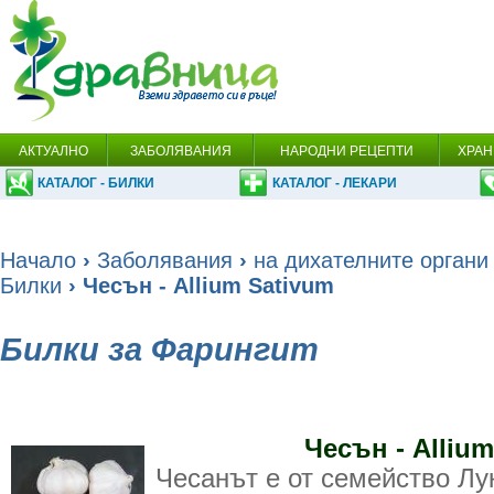
АКТУАЛНО
ЗАБОЛЯВАНИЯ
НАРОДНИ РЕЦЕПТИ
ХРАН
КАТАЛОГ - БИЛКИ
КАТАЛОГ - ЛЕКАРИ
Начало
›
Заболявания
›
на дихателните органи
Билки
› Чесън - Allium Sativum
Билки за Фарингит
Чесън - Allium
Чесанът е от семейство Лу