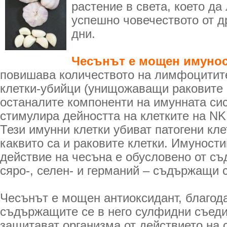
растение в света, което да
успешно човечеството от д
дни.
Чесънът е мощен имунос
повишава количеството на лимфоцитите
клетки-убийци (унищожаващи раковите 
останалите компоненти на имунната си
стимулира дейността на клетките на
Тези имунни клетки убиват патогени кле
каквито са и раковите клетки. Имунос
действие на чесъна е обусловено от съ
сяро-, селен- и германий – съдържащи 
Чесънът е мощен антиоксидант, благод
съдържащите се в него сулфидни съеди
защитават организма от действието на 