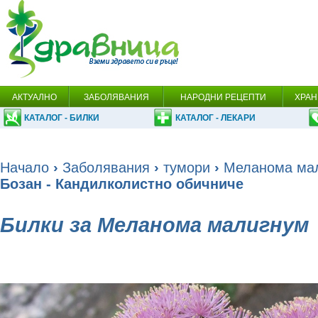
АКТУАЛНО
ЗАБОЛЯВАНИЯ
НАРОДНИ РЕЦЕПТИ
ХРАН
КАТАЛОГ - БИЛКИ
КАТАЛОГ - ЛЕКАРИ
Начало
›
Заболявания
›
тумори
›
Меланома ма
Бозан - Кандилколистно обичниче
Билки за Меланома малигнум