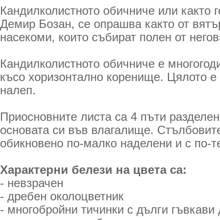
Кандилколистното обичниче или както г
Демир Бозан, се опрашва както от вятър
насекоми, които събират полен от негов
Кандилколистното обичниче е многогод
късо хоризонтално коренище. Цялото е 
налеп.
Приосновните листа са 4 пъти разделен
основата си във влагалище. Стълбовите
обикновено по-малко наделени и с по-т
Характерни белези на цвета са:
- невзрачен
- дребен околоцветник
- многобройни тичинки с дълги гъвкави