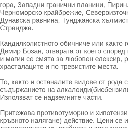
гора, Западни гранични планини, Пирин
Черноморско крайбрежие, Североизточ
Дунавска равнина, Тунджанска хълмист
Странджа.
Кандилколистното обичниче или както г
Демир Бозан, отварата от което според
и магии се смята за любовен елексир, р
храсталаците и по тревистите места.
То, както и останалите видове от рода 
съдържанието на алкалоиди(бисбензили
Използват се надземните части.
Притежава противотуморно и хипотенз
кръвното налягане) действие. Цени се 