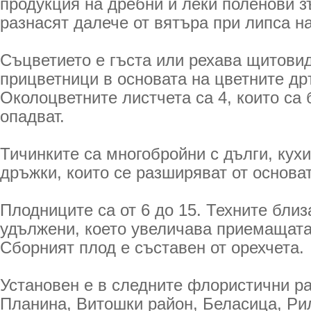
продукция на дребни и леки поленови з
разнасят далече от вятъра при липса на
Съцветието е гъста или рехава щитови
прицветници в основата на цветните др
Околоцветните листчета са 4, които са
опадват.
Тичинките са многобройни с дълги, кух
дръжки, които се разширяват от основа
Плодниците са от 6 до 15. Техните бли
удължени, което увеличава приемащата
Сборният плод е съставен от орехчета.
Установен е в следните флористични р
Планина, Витошки район, Беласица, Ри