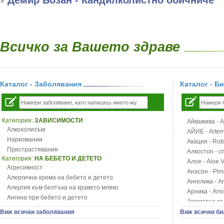
Демир Бозан - Кандилколистно обичниче
Всичко за Вашето здраве
Каталог - Заболявания
Каталог - Б
Категория:
ЗАВИСИМОСТИ
Айважива - Al
Алкохолизъм
АЙИЕ - Artemi
Наркомании
Акация - Rob
Пристрастявания
Алкостоп - с
Категория:
НА БЕБЕТО И ДЕТЕТО
Алое - Aloe 
Агресивност
Анасон - Pim
Алергична хрема на бебето и детето
Ангелика - An
Алергия към белтъка на кравето мляко
Арника - Arn
Ангина при бебето и детето
Ароматна кал
Анемия при бебето и детето
Арония - So
Виж всички заболявания
Виж всички би
Апетит - пълни деца
Бабини зъби -