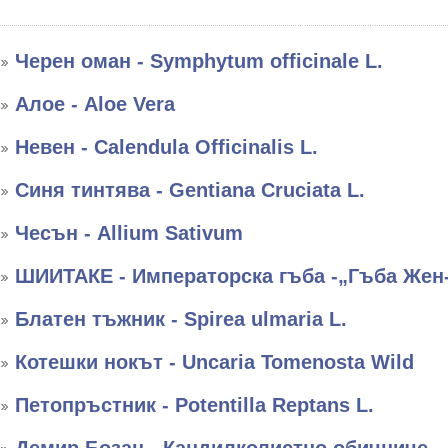
Черен оман - Symphytum officinale L.
Алое - Aloe Vera
Невен - Calendula Officinalis L.
Синя тинтява - Gentiana Cruciata L.
Чесън - Allium Sativum
ШИИТАКЕ - Императорска гъба -„Гъба Жен
Блатен тъжник - Spirea ulmaria L.
Котешки нокът - Uncaria Tomenosta Wild
Петопръстник - Potentilla Reptans L.