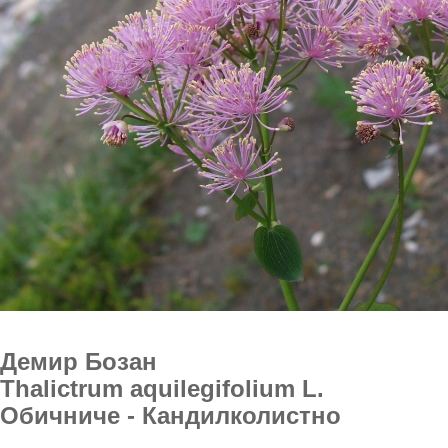
Демир Бозан
Thalictrum aquilegifolium L.
Обичниче - Кандилколистно