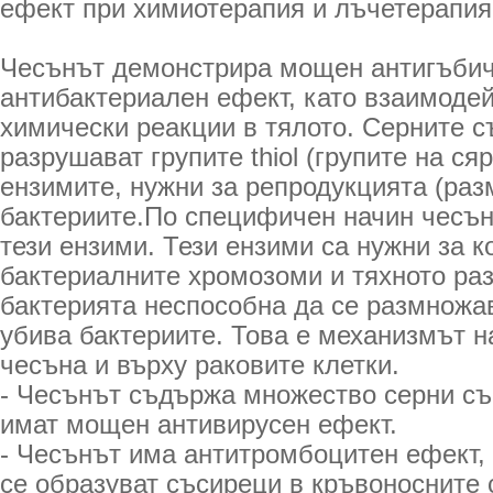
ефект при химиотерапия и лъчетерапия
Чесънът демонстрира мощен антигъбич
антибактериален ефект, като взаимоде
химически реакции в тялото. Серните 
разрушават групите thiol (групите на сяр
ензимите, нужни за репродукцията (раз
бактериите.По специфичен начин чесън
тези ензими. Тези ензими са нужни за к
бактериалните хромозоми и тяхното ра
бактерията неспособна да се размножа
убива бактериите. Това е механизмът н
чесъна и върху раковите клетки.
- Чесънът съдържа множество серни съ
имат мощен антивирусен ефект.
- Чесънът има антитромбоцитен ефект, т
се образуват съсиреци в кръвоносните 