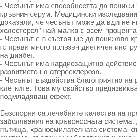
- Чесънът има способността да понижи 
кръвния серум. Медицински изследвани
доказали, че чесънът може да вдигне н
холестерол” най-малко с осем процента
- Чесънът е в състояние да понижава кр
го прави много полезен диетичен инстр
на диабет.
- Чесънът има кардиозащитно действие
развитието на атеросклероза.
- Чесънът въздейства благоприятно на 
клетките. Това му свойство предизвикв
подмладяващ ефект.
Безспорни са лечебните качества на пр
заболявания на кръвоносната система,
пътища, храносмилателната система, о