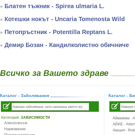
Блатен тъжник - Spirea ulmaria L.
Котешки нокът - Uncaria Tomenosta Wild
Петопръстник - Potentilla Reptans L.
Демир Бозан - Кандилколистно обичниче
Всичко за Вашето здраве
Каталог - Заболявания
Каталог - Б
Категория:
ЗАВИСИМОСТИ
Айважива - Al
Алкохолизъм
АЙИЕ - Artemi
Наркомании
Акация - Rob