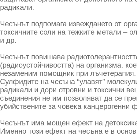
радикали.
Чесънът подпомага извеждането от орг
токсичните соли на тежките метали – о
и др.
Чесънът повишава радиотолерантностт
(радиоустойчивостта) на организма, кое
незаменим помощник при лъчетерапия.
Сулфидите на чесъна “улавят” молекул
радикали и дори отровни и токсични ве
съединения не им позволяват да се пре
убийствените за човека канцерогенни 
Чесънът има мощен ефект на детоксика
Именно този ефект на чесъна е в основ