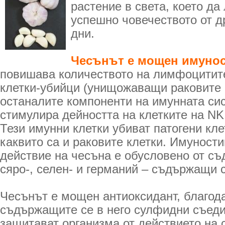
растение в света, което да
успешно човечеството от д
дни.
Чесънът е мощен имунос
повишава количеството на лимфоцитите
клетки-убийци (унищожаващи раковите 
останалите компоненти на имунната си
стимулира дейността на клетките на
Тези имунни клетки убиват патогени кле
каквито са и раковите клетки. Имунос
действие на чесъна е обусловено от съ
сяро-, селен- и германий – съдържащи 
Чесънът е мощен антиоксидант, благод
съдържащите се в него сулфидни съеди
защитават организма от действието на 