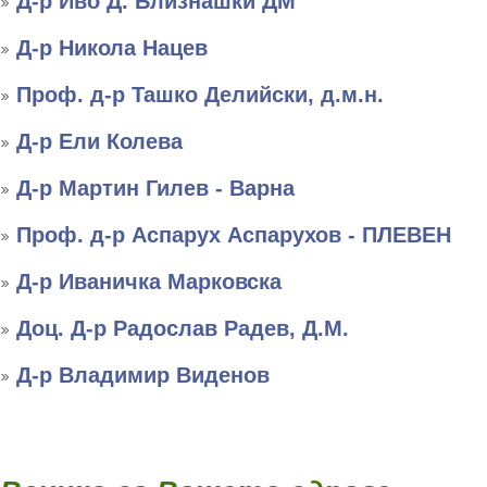
Д-р Иво Д. Близнашки ДМ
Д-р Никола Нацев
Проф. д-р Ташко Делийски, д.м.н.
Д-р Ели Колева
Д-р Мартин Гилев - Варна
Проф. д-р Аспарух Аспарухов - ПЛЕВЕН
Д-р Иваничка Марковска
Доц. Д-р Радослав Радев, Д.М.
Д-р Владимир Виденов