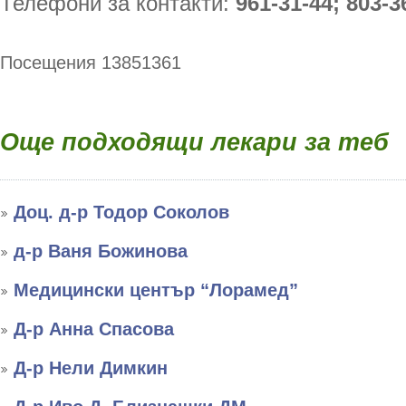
Телефони за контакти:
961-31-44; 803-3
Посещения 13851361
Още подходящи лекари за теб
Доц. д-р Тодор Соколов
д-р Ваня Божинова
Медицински център “Лорамед”
Д-р Анна Спасова
Д-р Нели Димкин