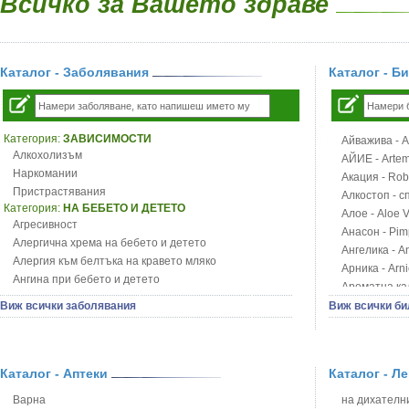
Всичко за Вашето здраве
Каталог - Заболявания
Каталог - Б
Категория:
ЗАВИСИМОСТИ
Айважива - Al
Алкохолизъм
АЙИЕ - Artemi
Наркомании
Акация - Rob
Пристрастявания
Алкостоп - с
Категория:
НА БЕБЕТО И ДЕТЕТО
Алое - Aloe 
Агресивност
Анасон - Pim
Алергична хрема на бебето и детето
Ангелика - An
Алергия към белтъка на кравето мляко
Арника - Arn
Ангина при бебето и детето
Ароматна кал
Анемия при бебето и детето
Арония - So
Виж всички заболявания
Виж всички би
Апетит - пълни деца
Бабини зъби -
Аромотерапия и децата
Билки за ба
Безапетитие при бебето и детето
Блатен аир -
Бронхиална астма при бебето и детето
Каталог - Аптеки
Каталог - Л
Блатен тъжни
Бронхит и пневмония при деца
Блян
Варна
на дихателни
Варицела