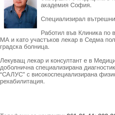
академия София.
Специализирал вътрешни
Работил във Клиника по 
МА и като участъков лекар в Седма по
градска болница.
Лекуващ лекар и консултант е в Медиц
доболнична специализирана диагностик
“САЛУС” с високоспециализирана физи
рехабилитация.