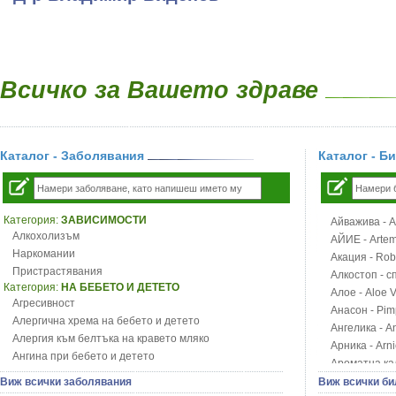
Всичко за Вашето здраве
Каталог - Заболявания
Каталог - Б
Категория:
ЗАВИСИМОСТИ
Айважива - Al
Алкохолизъм
АЙИЕ - Artemi
Наркомании
Акация - Rob
Пристрастявания
Алкостоп - с
Категория:
НА БЕБЕТО И ДЕТЕТО
Алое - Aloe 
Агресивност
Анасон - Pim
Алергична хрема на бебето и детето
Ангелика - An
Алергия към белтъка на кравето мляко
Арника - Arn
Ангина при бебето и детето
Ароматна кал
Анемия при бебето и детето
Арония - So
Виж всички заболявания
Виж всички би
Апетит - пълни деца