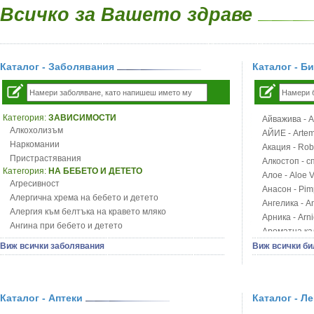
Всичко за Вашето здраве
Каталог - Заболявания
Каталог - Б
Категория:
ЗАВИСИМОСТИ
Айважива - Al
Алкохолизъм
АЙИЕ - Artemi
Наркомании
Акация - Rob
Пристрастявания
Алкостоп - с
Категория:
НА БЕБЕТО И ДЕТЕТО
Алое - Aloe 
Агресивност
Анасон - Pim
Алергична хрема на бебето и детето
Ангелика - An
Алергия към белтъка на кравето мляко
Арника - Arn
Ангина при бебето и детето
Ароматна кал
Анемия при бебето и детето
Арония - So
Виж всички заболявания
Виж всички би
Апетит - пълни деца
Бабини зъби -
Аромотерапия и децата
Билки за ба
Безапетитие при бебето и детето
Блатен аир -
Бронхиална астма при бебето и детето
Каталог - Аптеки
Каталог - Л
Блатен тъжни
Бронхит и пневмония при деца