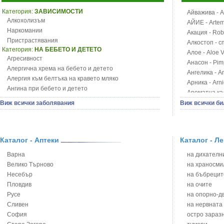
Категория:
ЗАВИСИМОСТИ
Айважива - Al
Алкохолизъм
АЙИЕ - Artemi
Наркомании
Акация - Rob
Пристрастявания
Алкостоп - с
Категория:
НА БЕБЕТО И ДЕТЕТО
Алое - Aloe 
Агресивност
Анасон - Pim
Алергична хрема на бебето и детето
Ангелика - An
Алергия към белтъка на кравето мляко
Арника - Arn
Ангина при бебето и детето
Ароматна кал
Анемия при бебето и детето
Арония - So
Виж всички заболявания
Виж всички би
Апетит - пълни деца
Бабини зъби -
Аромотерапия и децата
Билки за ба
Безапетитие при бебето и детето
Блатен аир -
Бронхиална астма при бебето и детето
Каталог - Аптеки
Каталог - Л
Блатен тъжни
Бронхит и пневмония при деца
Блян
Варна
на дихателни
Варицела
Бобови шушул
Велико Търново
на храносми
Висока температура на бебето и детето
Божур - Paeo
Несебър
на бъбрецит
Възпаление на ушите на бебето и детето
Борови връхче
Пловдив
на очите
Глисти
Босилек - Oc
Русе
на опорно-д
Грижа за пъпа на новороденото
Брей - Tamu
Сливен
на нервната
Грип при бебето и детето
Брош - Rubia 
София
остро зараз
Гърч
Бръшлян - He