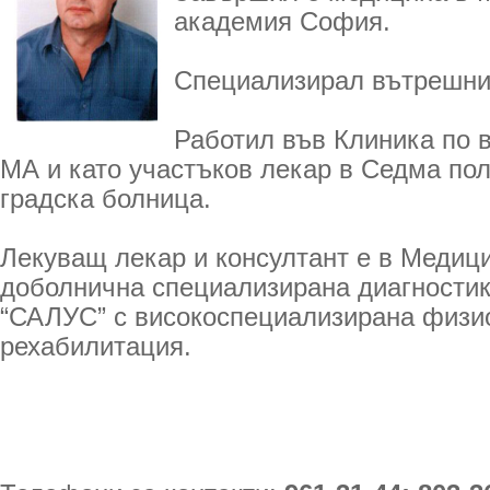
академия София.
Специализирал вътрешни
Работил във Клиника по 
МА и като участъков лекар в Седма по
градска болница.
Лекуващ лекар и консултант е в Медиц
доболнична специализирана диагностик
“САЛУС” с високоспециализирана физи
рехабилитация.