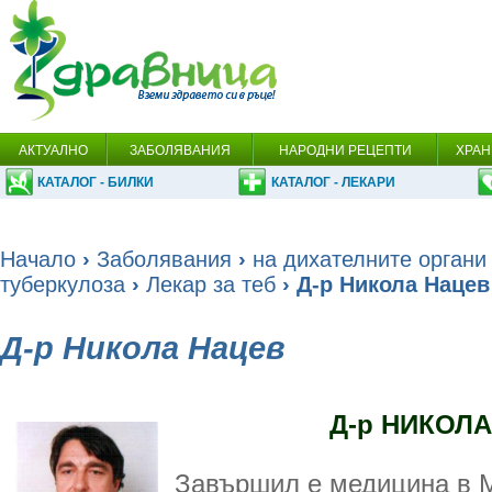
АКТУАЛНО
ЗАБОЛЯВАНИЯ
НАРОДНИ РЕЦЕПТИ
ХРАН
КАТАЛОГ - БИЛКИ
КАТАЛОГ - ЛЕКАРИ
Начало
›
Заболявания
›
на дихателните органи
туберкулоза
›
Лекар за теб
› Д-р Никола Нацев
Д-р Никола Нацев
Д-р НИКОЛ
Завършил е медицина в 