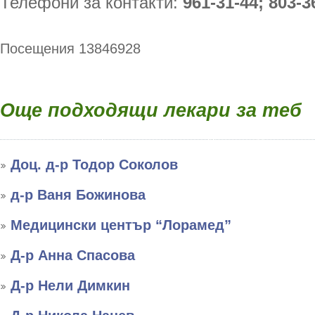
Телефони за контакти:
961-31-44; 803-3
Посещения 13846928
Още подходящи лекари за теб
Доц. д-р Тодор Соколов
д-р Ваня Божинова
Медицински център “Лорамед”
Д-р Анна Спасова
Д-р Нели Димкин