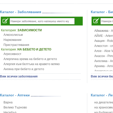
Каталог - Заболявания
Каталог - Б
Категория:
ЗАВИСИМОСТИ
Айважива - Al
Алкохолизъм
АЙИЕ - Artemi
Наркомании
Акация - Rob
Пристрастявания
Алкостоп - с
Категория:
НА БЕБЕТО И ДЕТЕТО
Алое - Aloe 
Агресивност
Анасон - Pim
Алергична хрема на бебето и детето
Ангелика - An
Алергия към белтъка на кравето мляко
Арника - Arn
Ангина при бебето и детето
Ароматна кал
Анемия при бебето и детето
Арония - So
Виж всички заболявания
Виж всички би
Апетит - пълни деца
Бабини зъби -
Аромотерапия и децата
Билки за ба
Безапетитие при бебето и детето
Блатен аир -
Бронхиална астма при бебето и детето
Каталог - Аптеки
Каталог - Л
Блатен тъжни
Бронхит и пневмония при деца
Блян
Варна
на дихателни
Варицела
Бобови шушул
Велико Търново
на храносми
Висока температура на бебето и детето
Божур - Paeo
Несебър
на бъбрецит