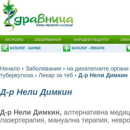
АКТУАЛНО
ЗАБОЛЯВАНИЯ
НАРОДНИ РЕЦЕПТИ
ХРАН
КАТАЛОГ - БИЛКИ
КАТАЛОГ - ЛЕКАРИ
Начало
›
Заболявания
›
на дихателните органи
туберкулоза
›
Лекар за теб
› Д-р Нели Димкин
Д-р Нели Димкин
Д-р Нели Димкин,
алтернативна медици
лазертерапия, мануална терапия, невр