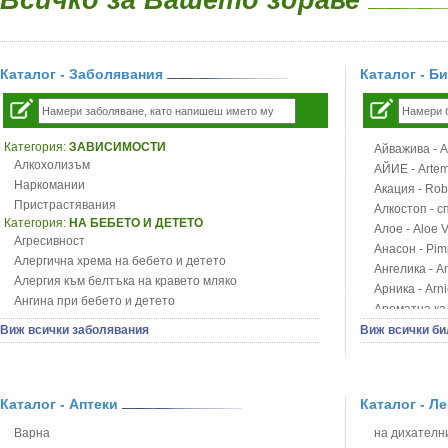
Каталог - Заболявания
Каталог - Б
Категория:
ЗАВИСИМОСТИ
Айважива - Al
Алкохолизъм
АЙИЕ - Artemi
Наркомании
Акация - Rob
Пристрастявания
Алкостоп - с
Категория:
НА БЕБЕТО И ДЕТЕТО
Алое - Aloe 
Агресивност
Анасон - Pim
Алергична хрема на бебето и детето
Ангелика - An
Алергия към белтъка на кравето мляко
Арника - Arn
Ангина при бебето и детето
Ароматна кал
Анемия при бебето и детето
Арония - So
Виж всички заболявания
Виж всички би
Апетит - пълни деца
Бабини зъби -
Аромотерапия и децата
Билки за ба
Безапетитие при бебето и детето
Блатен аир -
Бронхиална астма при бебето и детето
Каталог - Аптеки
Каталог - Л
Блатен тъжни
Бронхит и пневмония при деца
Блян
Варна
на дихателни
Варицела