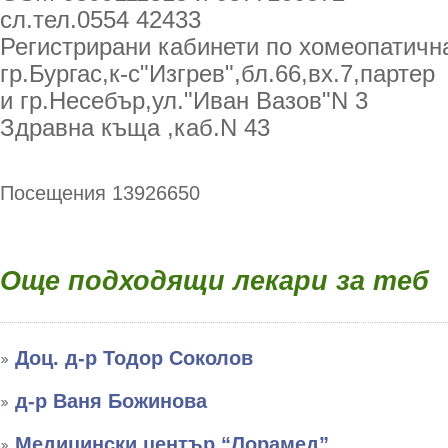
сл.тел.0554 42433
Регистрирани кабинети по хомеопатична
гр.Бургас,к-с"Изгрев",бл.66,вх.7,партер
и гр.Несебър,ул."Иван Вазов"N 3
Здравна къща ,каб.N 43
Посещения 13926650
Още подходящи лекари за теб
Доц. д-р Тодор Соколов
д-р Ваня Божинова
Медицински център “Лорамед”