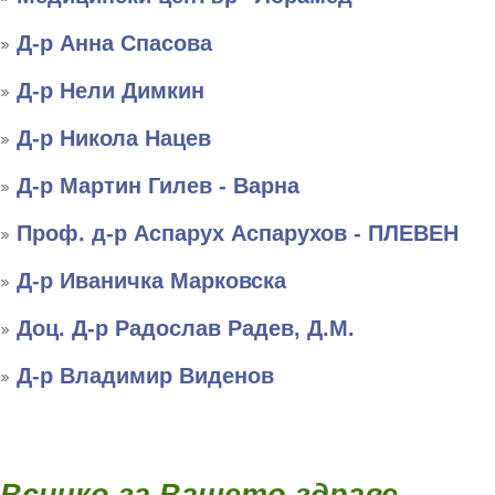
Д-р Анна Спасова
Д-р Нели Димкин
Д-р Никола Нацев
Д-р Мартин Гилев - Варна
Проф. д-р Аспарух Аспарухов - ПЛЕВЕН
Д-р Иваничка Марковска
Доц. Д-р Радослав Радев, Д.М.
Д-р Владимир Виденов
Всичко за Вашето здраве