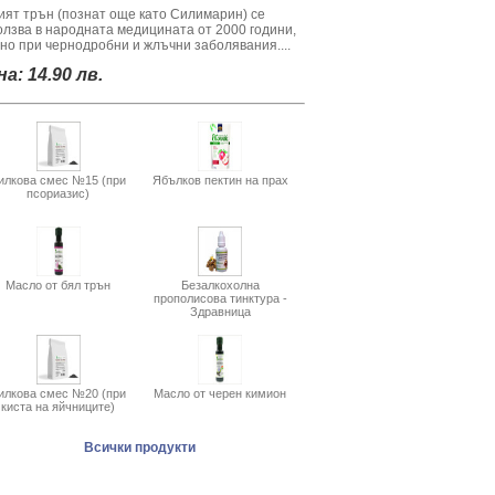
ият трън (познат още като Силимарин) се
олзва в народната медицината от 2000 години,
вно при чернодробни и жлъчни заболявания....
а: 14.90 лв.
илкова смес №15 (при
Ябълков пектин на прах
псориазис)
Масло от бял трън
Безалкохолна
прополисова тинктура -
Здравница
илкова смес №20 (при
Масло от черен кимион
киста на яйчниците)
Всички продукти