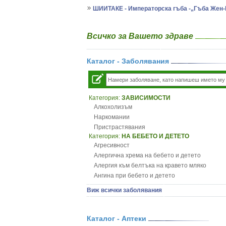
ШИИТАКЕ - Императорска гъба -„Гъба Жен
Всичко за Вашето здраве
Каталог - Заболявания
Категория:
ЗАВИСИМОСТИ
Алкохолизъм
Наркомании
Пристрастявания
Категория:
НА БЕБЕТО И ДЕТЕТО
Агресивност
Алергична хрема на бебето и детето
Алергия към белтъка на кравето мляко
Ангина при бебето и детето
Анемия при бебето и детето
Виж всички заболявания
Апетит - пълни деца
Аромотерапия и децата
Безапетитие при бебето и детето
Каталог - Аптеки