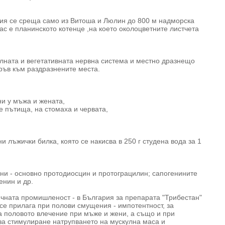
рия се среща само из Витоша и Люлин до 800 м надморска
с е планинското котенце ,на което око­лоцветните листчета
лната и вегетативната нервна система и местно дразнещо
ръв към раздразнените места.
ни у мъжа и жената,
е пътища, на стомаха и червата,
ни лъжички билка, която се накисва в 250 г студена вода за 1
ни - основно протодиосцин и протограцилин; сапогенините
енин и др.
чната промишленост - в България за препарата "Трибестан"
и, се прилага при полови смущения - импотентност, за
на половото влечение при мъже и жени, а също и при
за стимулиране натрупването на мускулна маса и