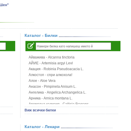
-Шен”
Каталог - Билки
Айважива - Alcanna tinctoria
АЙИЕ - Artemisia argyi Levl
Акация - Robinia Pseudoacacia L.
Алкостоп - спри алкохола!
Алое - Aloe Vera
Анасон - Pimpinela Anisum L.
Ангелика - Angelica Archangelica L.
Арника - Arnica montana L.
Ароматна кализия - Callisia Fragans
Арония - Sorbus melanocorpa
Виж всички билки
Бабини зъби - Tribulus terrestris
Билки за бани при хемороиди
Каталог - Лекари
Блатен аир - Acorus calamus L.