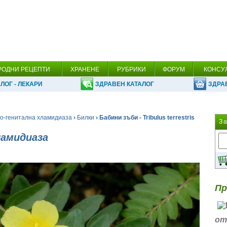
РОДНИ РЕЦЕПТИ
ХРАНЕНЕ
РУБРИКИ
ФОРУМ
КОНСУ
ЛОГ - ЛЕКАРИ
ЗДРАВЕН КАТАЛОГ
ЗДРА
о-генитална хламидиаза
›
Билки
› Бабини зъби - Tribulus terrestris
З
ламидиаза
Пр
от