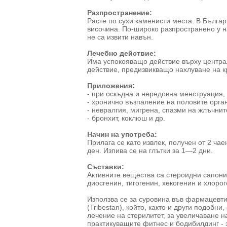
Разпространение:
Расте по сухи каменисти места. В Бълга
височина. По-широко разпространено у на
не са извити навън.
Лечебно действие:
Има успокояващо действие върху центра
действие, предизвикващо нахлуване на к
Приложения:
- при оскъдна и нередовна менструация,
- хронично възпаление на половите орга
- невралгия, мигрена, спазми на жлъчнит
- бронхит, коклюш и др.
Начин на употреба:
Прилага се като извлек, получен от 2 чае
ден. Изпива се на глътки за 1—2 дни.
Съставки:
Активните вещества са стероидни сапони
диосгенин, тигогенин, хекогенин и хлорог
Използва се за суровина във фармацевти
(Tribestan), който, както и други подобн
лечение на стерилитет, за увеличаване 
практикуващите фитнес и бодибилдинг - 