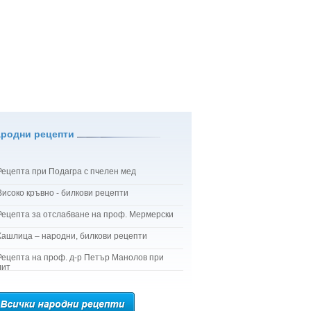
ародни рецепти
Рецепта при Подагра с пчелен мед
Високо кръвно - билкови рецепти
Рецепта за отслабване на проф. Мермерски
Кашлица – народни, билкови рецепти
Рецепта на проф. д-р Петър Манолов при
лит