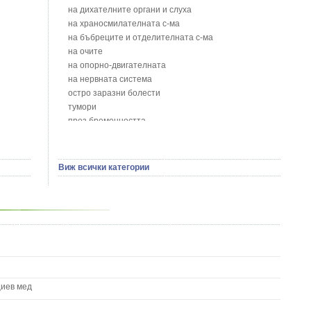
Блатен тъжник - Spirea ulmaria L.
на дихателните органи и слуха
Блян
на храносмилателната с-ма
Бобови шушулки - Phaseolus Vulgaris L.
на бъбреците и отделителната с-ма
Божур - Paeonia Decora
на очите
Борови връхчета - Pinus sylvestris
на опорно-двигателната
Босилек - Ocimum Basillicum
на нервната система
Брей - Tamus Communis
остро заразни болести
Брош - Rubia tinctorum L.
тумори
Бръшлян - Hedera helix L.
през бременността
Бряст - Ulmus
на сърцето и кръвоносните съдове
Бушменски отровен храст - Acokanthera oppositifolia
на устната кухина
Бял имел - Viscum album L.
сексуални проблеми
Виж всички категории
Бял оман - Inula Helenium L.
на половите органи
Бял Равнец - Achillea Millefolium L.
зависимости
Бял трън - Silybum Marianum L.
на жлезите с вътрешна секреция
Бяла бреза - Betula pendula
паразитни болести
Бяла върба - Salix Аlba
на бебето и детето
Великденче - Veronica
на кожата и венерически
Ветрогон - Eryngium Campestre
други
Вечнозелен кипарис
Вишна - Prunus cerasus L.
циев мед
Водна детелина - Menyanthes trifoliata L.