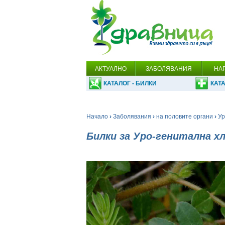
АКТУАЛНО
ЗАБОЛЯВАНИЯ
НА
КАТАЛОГ - БИЛКИ
КАТА
Начало
›
Заболявания
›
на половите органи
›
Ур
Билки за Уро-генитална х