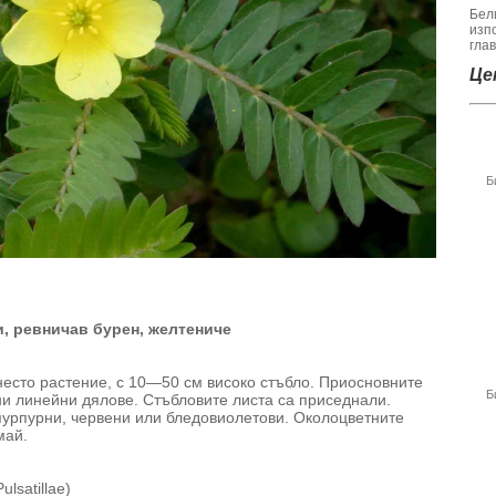
Бел
изп
гла
Цен
Б
и, ревничав бурен, желтениче
есто растение, с 10—50 см високо стъбло. Приосновните
Б
сни линейни дялове. Стъбловите листа са при­седнали.
пурпурни, червени или бледовиолетови. Околоцветните
май.
lsatillae)