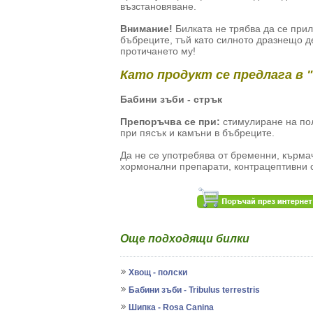
възстановяване.
Внимание!
Билката не трябва да се при
бъбреците, тъй като силното дразнещо д
протичането му!
Като продукт се предлага в 
Бабини зъби - стрък
Препоръчва се при:
стимулиране на пол
при пясък и камъни в бъбреците.
Да не се употребява от бременни, кърма
хормонални препарати, контрацептивни с
Още подходящи билки
Хвощ - полски
Бабини зъби - Tribulus terrestris
Шипка - Rosa Canina