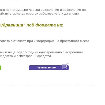
лага при стомашно-чревни възпаления и възпаления на
ействие може да изостри заболяването и да влоши
"Здравница" под формата на:
овата активност, при хипертрофия на простатната жлеза,
чки и лица под 16 години едновременно с естрогенни
редства и психотропни средства.