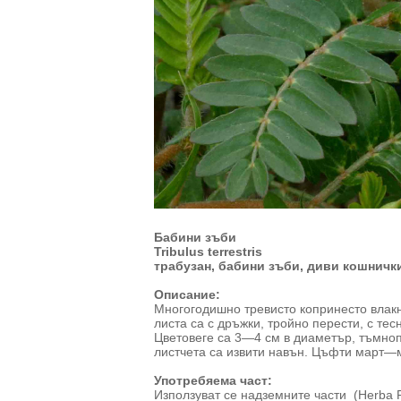
Бабини зъби
Tribulus terrestris
трабузан, бабини зъби, диви кошничк
Описание:
Многогодишно тревисто копринесто влакн
листа са с дръжки, тройно перести, с те
Цветовеге са 3—4 см в диаметър, тъмно
листчета са извити навън. Цъфти март—
Употребяема част:
Използуват се надземните части (Herba Pu