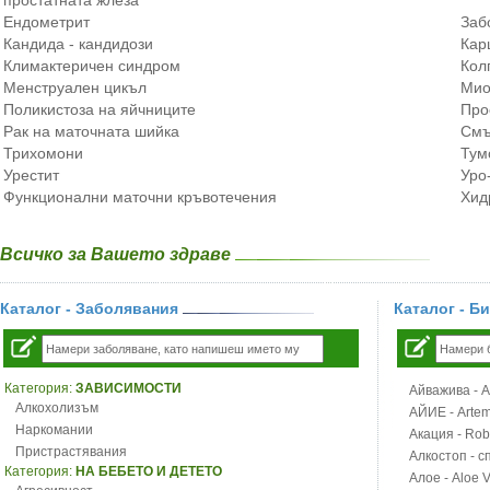
простатната жлеза
Ендометрит
Заб
Кандида - кандидози
Кар
Климактеричен синдром
Кол
Менструален цикъл
Мио
Поликистоза на яйчниците
Про
Рак на маточната шийка
Смъ
Трихомони
Тум
Урестит
Уро
Функционални маточни кръвотечения
Хид
Всичко за Вашето здраве
Каталог - Заболявания
Каталог - Б
Категория:
ЗАВИСИМОСТИ
Айважива - Al
Алкохолизъм
АЙИЕ - Artemi
Наркомании
Акация - Rob
Пристрастявания
Алкостоп - с
Категория:
НА БЕБЕТО И ДЕТЕТО
Алое - Aloe 