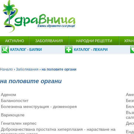
АКТУАЛНО
ЗАБОЛЯВАНИЯ
НАРОДНИ РЕЦЕПТИ
ХРАН
КАТАЛОГ - БИЛКИ
КАТАЛОГ - ЛЕКАРИ
Начало
›
Заболявания
› на половите органи
на половите органи
Аденом
Аме
Баланопостит
Без
Болезнена менструация - дизменорея
Бял
Въз
Варикоцеле
сал
Генитален херпес
Дис
Доброкачествана простатна хиперплазия - нарастване на
Енд