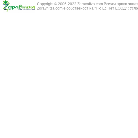
Зайча сянка -
Белодробна емболия и белодробен инфаркт
Copyright © 2006-2022 Zdravnitza.com Всички права запа
Здравец - Ge
Zdravnitza.com е собственост на "Ню Ес Нет ЕООД" :
Усло
Белодробна склероза
Златовръх - 
Болки в ушите
Змийски лапа
Бронхиектазии - разширение на бронхите
Змийско мляк
Бронхиолит
Зърнастец -
Бронхит
Иглика - Fl. 
Бронхопневмония
Изсипливче -
Възпаление на тъпанчето
Исиот - Zingib
Възпалено гърло
Исландски ли
Задавяне с чуждо тяло
Исоп - Hyssop
Кашлица
Калина - Vib
Кръвоизлив от носа
Калоферче -
Ларингит
Каменоломка 
Мениеров синдром
Камшик - Agr
Моноцитна ангина
Карамфил - E
Плеврит
Кафяво морск
Саркоидоза
Кисел трън - 
Сенна хрема
Клинавче /орл
Синуит
Коило - Stipa
Сърбеж в ушите
Комунига - Me
Трахеит
Коноп - Canna
Туберкулоза
Конски кесте